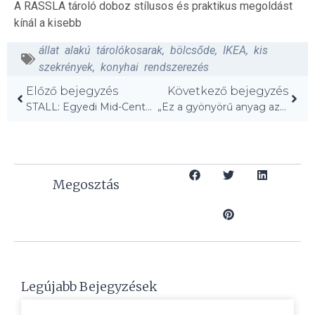
A RASSLA tároló doboz stílusos és praktikus megoldást
kínál a kisebb
állat alakú tárolókosarak
,
bölcsőde
,
IKEA
,
kis
szekrények
,
konyhai rendszerezés
Előző bejegyzés
Következő bejegyzés
STALL: Egyedi Mid-Century Modern DIY az IKEA-tól!
„Ez a gyönyörű anyag azonnal drágának mutatja a helyet!”
Megosztás
Legújabb Bejegyzések