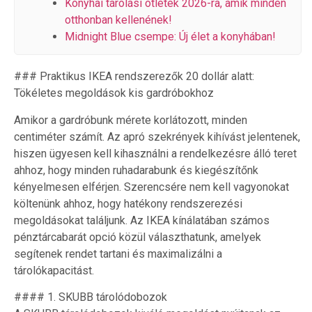
Konyhai tárolási ötletek 2026-ra, amik minden
otthonban kellenének!
Midnight Blue csempe: Új élet a konyhában!
### Praktikus IKEA rendszerezők 20 dollár alatt:
Tökéletes megoldások kis gardróbokhoz
Amikor a gardróbunk mérete korlátozott, minden
centiméter számít. Az apró szekrények kihívást jelentenek,
hiszen ügyesen kell kihasználni a rendelkezésre álló teret
ahhoz, hogy minden ruhadarabunk és kiegészítőnk
kényelmesen elférjen. Szerencsére nem kell vagyonokat
költenünk ahhoz, hogy hatékony rendszerezési
megoldásokat találjunk. Az IKEA kínálatában számos
pénztárcabarát opció közül választhatunk, amelyek
segítenek rendet tartani és maximalizálni a
tárolókapacitást.
#### 1. SKUBB tárolódobozok