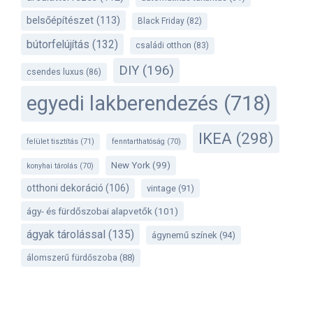
belsőépítészet
(113)
Black Friday
(82)
bútorfelújítás
(132)
családi otthon
(83)
DIY
(196)
csendes luxus
(86)
egyedi lakberendezés
(718)
IKEA
(298)
felület tisztítás
(71)
fenntarthatóság
(70)
New York
(99)
konyhai tárolás
(70)
otthoni dekoráció
(106)
vintage
(91)
ágy- és fürdőszobai alapvetők
(101)
ágyak tárolással
(135)
ágynemű színek
(94)
álomszerű fürdőszoba
(88)