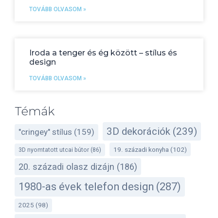
TOVÁBB OLVASOM »
Iroda a tenger és ég között – stílus és
design
TOVÁBB OLVASOM »
Témák
3D dekorációk
(239)
"cringey" stílus
(159)
19. századi konyha
(102)
3D nyomtatott utcai bútor
(86)
20. századi olasz dizájn
(186)
1980-as évek telefon design
(287)
2025
(98)