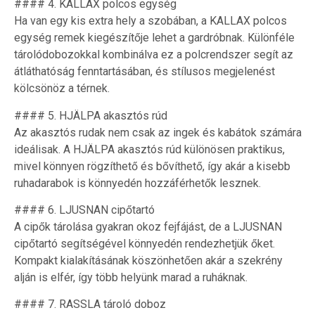
#### 4. KALLAX polcos egység
Ha van egy kis extra hely a szobában, a KALLAX polcos
egység remek kiegészítője lehet a gardróbnak. Különféle
tárolódobozokkal kombinálva ez a polcrendszer segít az
átláthatóság fenntartásában, és stílusos megjelenést
kölcsönöz a térnek.
#### 5. HJÄLPA akasztós rúd
Az akasztós rudak nem csak az ingek és kabátok számára
ideálisak. A HJÄLPA akasztós rúd különösen praktikus,
mivel könnyen rögzíthető és bővíthető, így akár a kisebb
ruhadarabok is könnyedén hozzáférhetők lesznek.
#### 6. LJUSNAN cipőtartó
A cipők tárolása gyakran okoz fejfájást, de a LJUSNAN
cipőtartó segítségével könnyedén rendezhetjük őket.
Kompakt kialakításának köszönhetően akár a szekrény
alján is elfér, így több helyünk marad a ruháknak.
#### 7. RASSLA tároló doboz