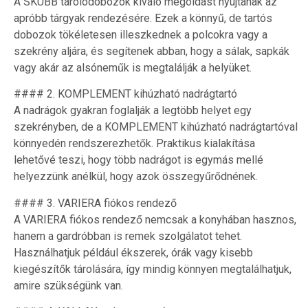
A SKUBB tárolódobozok kiváló megoldást nyújtanak az
apróbb tárgyak rendezésére. Ezek a könnyű, de tartós
dobozok tökéletesen illeszkednek a polcokra vagy a
szekrény aljára, és segítenek abban, hogy a sálak, sapkák
vagy akár az alsóneműk is megtalálják a helyüket.
#### 2. KOMPLEMENT kihúzható nadrágtartó
A nadrágok gyakran foglalják a legtöbb helyet egy
szekrényben, de a KOMPLEMENT kihúzható nadrágtartóval
könnyedén rendszerezhetők. Praktikus kialakítása
lehetővé teszi, hogy több nadrágot is egymás mellé
helyezzünk anélkül, hogy azok összegyűrődnének.
#### 3. VARIERA fiókos rendező
A VARIERA fiókos rendező nemcsak a konyhában hasznos,
hanem a gardróbban is remek szolgálatot tehet.
Használhatjuk például ékszerek, órák vagy kisebb
kiegészítők tárolására, így mindig könnyen megtalálhatjuk,
amire szükségünk van.