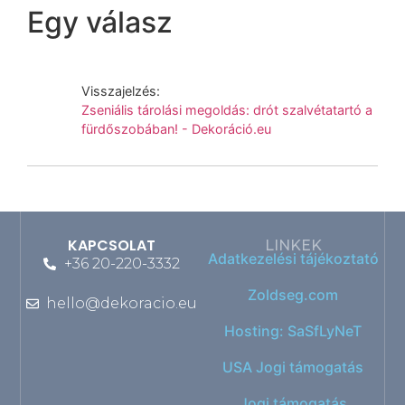
Egy válasz
Visszajelzés:
Zseniális tárolási megoldás: drót szalvétatartó a
fürdőszobában! - Dekoráció.eu
KAPCSOLAT
LINKEK
Adatkezelési tájékoztató
+36 20-220-3332
Zoldseg.com
hello@dekoracio.eu
Hosting: SaSfLyNeT
USA Jogi támogatás
Jogi támogatás