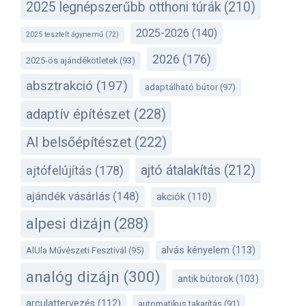
2025 legnépszerűbb otthoni túrák
(210)
2025-2026
(140)
2025 tesztelt ágynemű
(72)
2026
(176)
2025-ös ajándékötletek
(93)
absztrakció
(197)
adaptálható bútor
(97)
adaptív építészet
(228)
AI belsőépítészet
(222)
ajtó átalakítás
(212)
ajtófelújítás
(178)
ajándék vásárlás
(148)
akciók
(110)
alpesi dizájn
(288)
alvás kényelem
(113)
AlUla Művészeti Fesztivál
(95)
analóg dizájn
(300)
antik bútorok
(103)
arculattervezés
(112)
automatikus takarítás
(91)