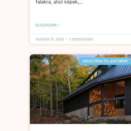
falakra, ahol képek,...
ELOLVASOM »
március 31, 2026
1 hozzászólás
AKUSZTIKAI TELJESÍTMÉNY