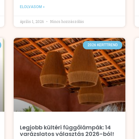
ELOLVASOM »
április 1, 2026
Nincs hozzászólás
2026 KERTTREND
Legjobb kültéri függőlámpák: 14
varázslatos választás 2026-ból!