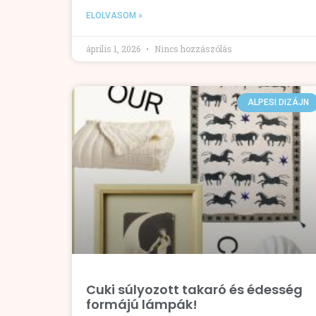
ELOLVASOM »
április 1, 2026
Nincs hozzászólás
ALPESI DIZÁJN
Cuki súlyozott takaró és édesség
formájú lámpák!