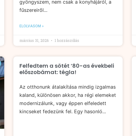
gyöngyszem, nem csak a konyhájáról, a
fűszereiről...
ELOLVASOM »
március 31, 2026
1 hozzászólás
Felfedtem a sötét ’80-as évekbeli
előszobámat: tégla!
Az otthonunk átalakítása mindig izgalmas
kaland, különösen akkor, ha régi elemeket
modernizálunk, vagy éppen elfeledett
kincseket fedezünk fel. Egy hasonló...