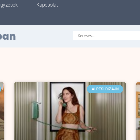
egyzések
Kapcsolat
ban
ALPESI DIZÁJN