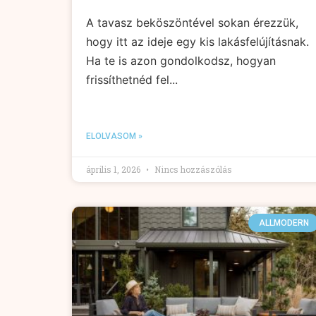
A tavasz beköszöntével sokan érezzük,
hogy itt az ideje egy kis lakásfelújításnak.
Ha te is azon gondolkodsz, hogyan
frissíthetnéd fel...
ELOLVASOM »
április 1, 2026
Nincs hozzászólás
ALLMODERN