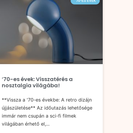
'70-ES ÉVEK
’70-es évek: Visszatérés a
nosztalgia világába!
**Vissza a '70-es évekbe: A retro dizájn
újjászületése** Az időutazás lehetősége
immár nem csupán a sci-fi filmek
világában érhető el,...