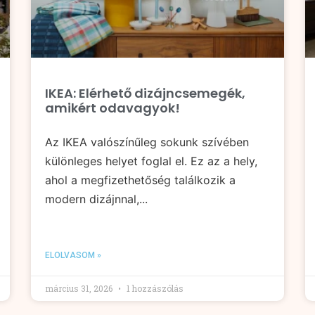
IKEA: Elérhető dizájncsemegék,
amikért odavagyok!
Az IKEA valószínűleg sokunk szívében
különleges helyet foglal el. Ez az a hely,
ahol a megfizethetőség találkozik a
modern dizájnnal,...
ELOLVASOM »
március 31, 2026
1 hozzászólás