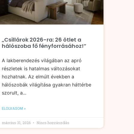
„Csillárok 2026-ra: 26 ötlet a
hálószoba fő fényforrásához!”
A lakberendezés világában az apró
részletek is hatalmas változásokat
hozhatnak. Az elmúlt években a
hálószobák világítása gyakran háttérbe
szorult, a...
ELOLVASOM »
március 31, 2026
Nincs hozzászólás