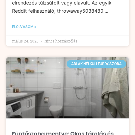
elrendezés túlzsúfolt vagy elavult. Az egyik
Reddit felhasználó, throwaway5038480,...
ELOLVASOM »
május 24, 2026
Nincs hozzászólás
ABLAK NÉLKÜLI FÜRDŐSZOBA
Fürdőszoba mentve: Okos tárolás és