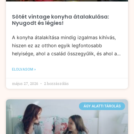
Sötét vintage konyha átalakulása:
Nyugodt és légies!
A konyha átalakítása mindig izgalmas kihívás,
hiszen ez az otthon egyik legfontosabb
helyisége, ahol a család összegyűlik, és ahol a...
ELOLVASOM »
május 27, 2026
2 hozzászólás
ÁGY ALATTI TÁROLÁS