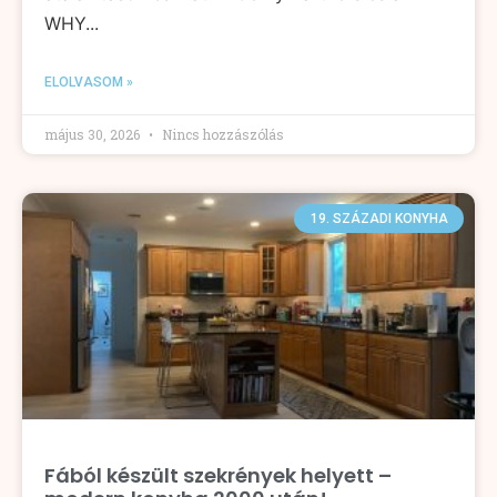
WHY...
ELOLVASOM »
május 30, 2026
Nincs hozzászólás
19. SZÁZADI KONYHA
Fából készült szekrények helyett –