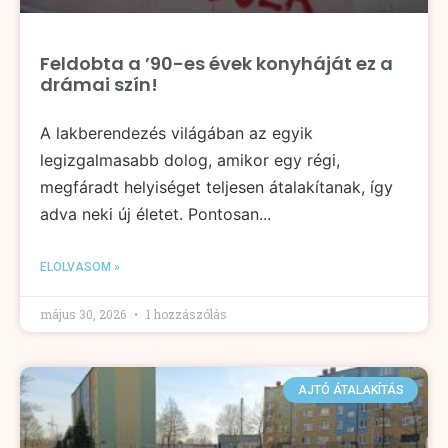
Feldobta a ’90-es évek konyháját ez a
drámai szín!
A lakberendezés világában az egyik
legizgalmasabb dolog, amikor egy régi,
megfáradt helyiséget teljesen átalakítanak, így
adva neki új életet. Pontosan...
ELOLVASOM »
május 30, 2026
1 hozzászólás
AJTÓ ÁTALAKÍTÁS