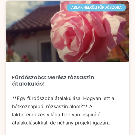
ABLAK NÉLKÜLI FÜRDŐSZOBA
Fürdőszoba: Merész rózsaszín
átalakulás!
**Egy fürdőszoba átalakulása: Hogyan lett a
hétköznapiból rózsaszín álom?** A
lakberendezés világa tele van inspiráló
átalakulásokkal, de néhány projekt igazán...