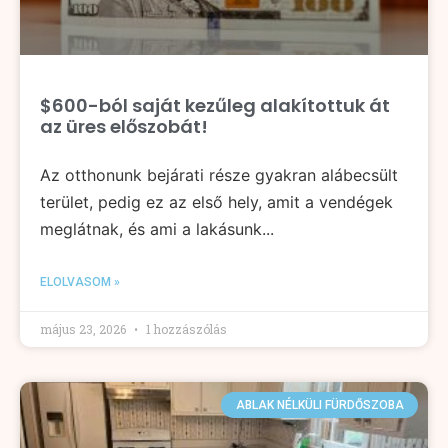
$600-ból saját kezűleg alakítottuk át
az üres előszobát!
Az otthonunk bejárati része gyakran alábecsült
terület, pedig ez az első hely, amit a vendégek
meglátnak, és ami a lakásunk...
ELOLVASOM »
május 23, 2026
1 hozzászólás
ABLAK NÉLKÜLI FÜRDŐSZOBA