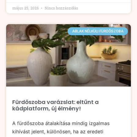
május 25, 2026
Nincs hozzászólás
ABLAK NÉLKÜLI FÜRDŐSZOBA
Fürdőszoba varázslat: eltűnt a
kádplatform, új élmény!
A fürdőszoba átalakítása mindig izgalmas
kihívást jelent, különösen, ha az eredeti