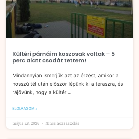
Kültéri párnáim koszosak voltak – 5
perc alatt csodát tettem!
Mindannyian ismerjük azt az érzést, amikor a
hosszú tél után először lépünk ki a teraszra, és
rájövünk, hogy a kültéri...
ELOLVASOM »
május 28, 2026
Nincs hozzászólás