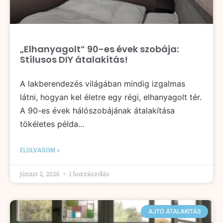
„Elhanyagolt” 90-es évek szobája:
Stílusos DIY átalakítás!
A lakberendezés világában mindig izgalmas
látni, hogyan kel életre egy régi, elhanyagolt tér.
A 90-es évek hálószobájának átalakítása
tökéletes példa...
ELOLVASOM »
június 2, 2026
1 hozzászólás
AJTÓ ÁTALAKÍTÁS