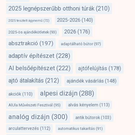
2025 legnépszerűbb otthoni túrák
(210)
2025-2026
(140)
2025 tesztelt ágynemű
(72)
2026
(176)
2025-ös ajándékötletek
(93)
absztrakció
(197)
adaptálható bútor
(97)
adaptív építészet
(228)
AI belsőépítészet
(222)
ajtófelújítás
(178)
ajtó átalakítás
(212)
ajándék vásárlás
(148)
alpesi dizájn
(288)
akciók
(110)
alvás kényelem
(113)
AlUla Művészeti Fesztivál
(95)
analóg dizájn
(300)
antik bútorok
(103)
arculattervezés
(112)
automatikus takarítás
(91)