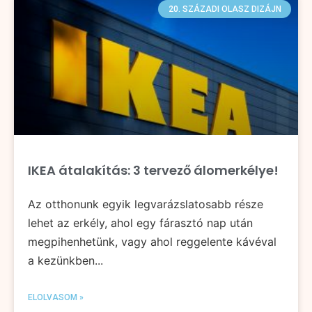
20. SZÁZADI OLASZ DIZÁJN
IKEA átalakítás: 3 tervező álomerkélye!
Az otthonunk egyik legvarázslatosabb része
lehet az erkély, ahol egy fárasztó nap után
megpihenhetünk, vagy ahol reggelente kávéval
a kezünkben...
ELOLVASOM »