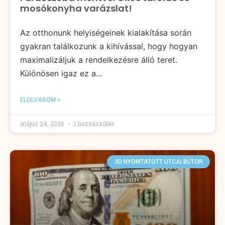
mosókonyha varázslat!
Az otthonunk helyiségeinek kialakítása során
gyakran találkozunk a kihívással, hogy hogyan
maximalizáljuk a rendelkezésre álló teret.
Különösen igaz ez a...
ELOLVASOM »
május 24, 2026
1 hozzászólás
3D NYOMTATOTT UTCAI BÚTOR