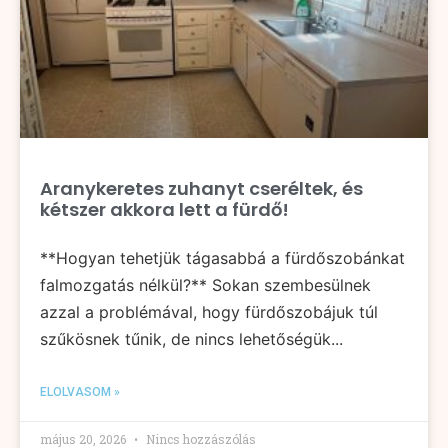
Aranykeretes zuhanyt cseréltek, és
kétszer akkora lett a fürdő!
**Hogyan tehetjük tágasabbá a fürdőszobánkat
falmozgatás nélkül?** Sokan szembesülnek
azzal a problémával, hogy fürdőszobájuk túl
szűkösnek tűnik, de nincs lehetőségük...
ELOLVASOM »
május 20, 2026
Nincs hozzászólás