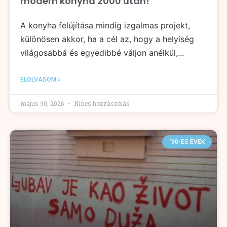
modern konyha 2000 után!
A konyha felújítása mindig izgalmas projekt,
különösen akkor, ha a cél az, hogy a helyiség
világosabbá és egyedibbé váljon anélkül,...
ELOLVASOM »
május 30, 2026
Nincs hozzászólás
'90-ES ÉVEK