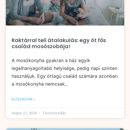
Raktárral teli átalakulás: egy öt fős
család mosószobája!
A mosókonyha gyakran a ház egyik
legelhanyagoltabb helyisége, pedig napi szinten
használjuk. Egy öttagú család számára azonban
a mosókonyha nemcsak...
ELOLVASOM »
május 27, 2026
1 hozzászólás