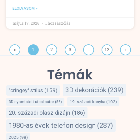
ELOLVASOM »
május 17, 2026
1 hozzászólás
«
1
2
3
…
12
»
Témák
3D dekorációk
(239)
"cringey" stílus
(159)
19. századi konyha
(102)
3D nyomtatott utcai bútor
(86)
20. századi olasz dizájn
(186)
1980-as évek telefon design
(287)
2025
(98)