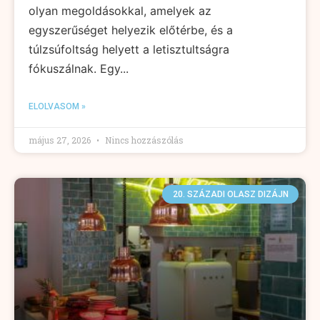
olyan megoldásokkal, amelyek az
egyszerűséget helyezik előtérbe, és a
túlzsúfoltság helyett a letisztultságra
fókuszálnak. Egy...
ELOLVASOM »
május 27, 2026
Nincs hozzászólás
20. SZÁZADI OLASZ DIZÁJN