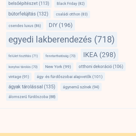
belsőépítészet
(113)
Black Friday
(82)
bútorfelújítás
(132)
családi otthon
(83)
DIY
(196)
csendes luxus
(86)
egyedi lakberendezés
(718)
IKEA
(298)
felület tisztítás
(71)
fenntarthatóság
(70)
otthoni dekoráció
(106)
New York
(99)
konyhai tárolás
(70)
ágy- és fürdőszobai alapvetők
(101)
vintage
(91)
ágyak tárolással
(135)
ágynemű színek
(94)
álomszerű fürdőszoba
(88)