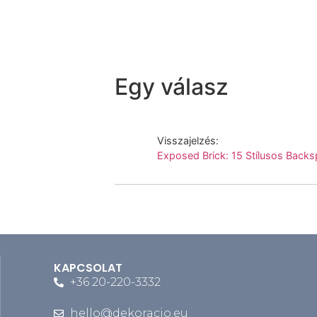
Egy válasz
Visszajelzés:
Exposed Brick: 15 Stílusos Backs
KAPCSOLAT
+36 20-220-3332
hello@dekoracio.eu