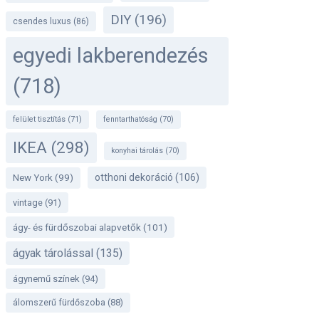
DIY
(196)
csendes luxus
(86)
egyedi lakberendezés
(718)
felület tisztítás
(71)
fenntarthatóság
(70)
IKEA
(298)
konyhai tárolás
(70)
otthoni dekoráció
(106)
New York
(99)
vintage
(91)
ágy- és fürdőszobai alapvetők
(101)
ágyak tárolással
(135)
ágynemű színek
(94)
álomszerű fürdőszoba
(88)