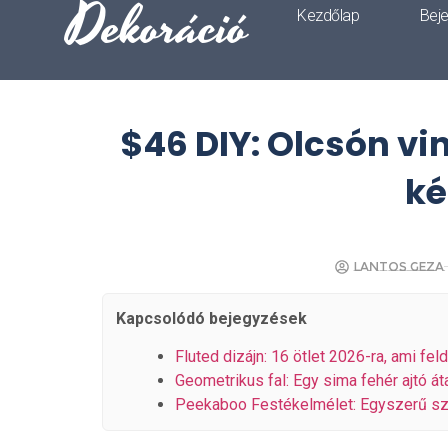
Dekoráció
Kezdőlap
Bej
$46 DIY: Olcsón vi
ké
Lantos Geza
Kapcsolódó bejegyzések
Fluted dizájn: 16 ötlet 2026-ra, ami fel
Geometrikus fal: Egy sima fehér ajtó át
Peekaboo Festékelmélet: Egyszerű sz