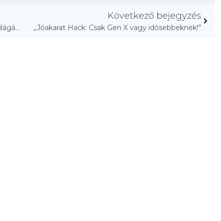
Következő bejegyzés
„Elfelejthetetlen bejárat: lépj be a szivárvány világába!”
„Jóakarat Hack: Csak Gen X vagy idősebbeknek!”