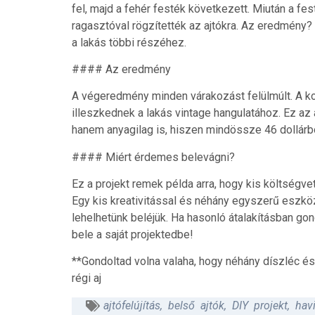
fel, majd a fehér festék következett. Miután a f
ragasztóval rögzítették az ajtókra. Az eredmény?
a lakás többi részéhez.
#### Az eredmény
A végeredmény minden várakozást felülmúlt. A k
illeszkednek a lakás vintage hangulatához. Ez az
hanem anyagilag is, hiszen mindössze 46 dollárbó
#### Miért érdemes belevágni?
Ez a projekt remek példa arra, hogy kis költségve
Egy kis kreativitással és néhány egyszerű eszköz
lehelhetünk beléjük. Ha hasonló átalakításban gond
bele a saját projektedbe!
**Gondoltad volna valaha, hogy néhány díszléc é
régi aj
ajtófelújítás
,
belső ajtók
,
DIY projekt
,
hav