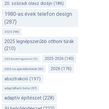
20. századi olasz dizájn
(186)
1980-as évek telefon design
(287)
2025
(98)
2025 legnépszerűbb otthoni túrák
(210)
2025-2026
(140)
2025 tesztelt ágynemű
(72)
2026
(176)
2025-ös ajándékötletek
(93)
absztrakció
(197)
adaptálható bútor
(97)
adaptív építészet
(228)
AI belsőépítészet
(222)