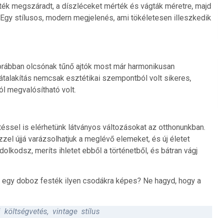
esték megszáradt, a díszléceket mérték és vágták méretre, majd
 Egy stílusos, modern megjelenés, ami tökéletesen illeszkedik
orábban olcsónak tűnő ajtók most már harmonikusan
 átalakítás nemcsak esztétikai szempontból volt sikeres,
l megvalósítható volt.
téssel is elérhetünk látványos változásokat az otthonunkban.
zel újjá varázsolhatjuk a meglévő elemeket, és új életet
olkodsz, meríts ihletet ebből a történetből, és bátran vágj
s egy doboz festék ilyen csodákra képes? Ne hagyd, hogy a
i költségvetés
,
vintage stílus