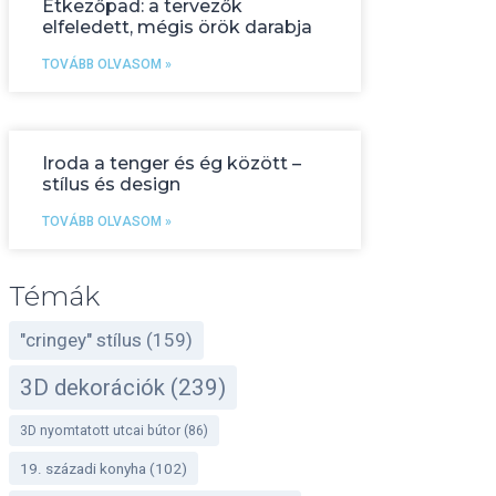
Étkezőpad: a tervezők
elfeledett, mégis örök darabja
TOVÁBB OLVASOM »
Iroda a tenger és ég között –
stílus és design
TOVÁBB OLVASOM »
Témák
"cringey" stílus
(159)
3D dekorációk
(239)
3D nyomtatott utcai bútor
(86)
19. századi konyha
(102)