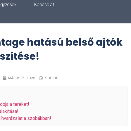
egyzések
Kapcsolat
ntage hatású belső ajtók
szítése!
május 15, 2026
3:00 de.
dobja a tereket!
alakítása!
ínvarázslat a szobákban!