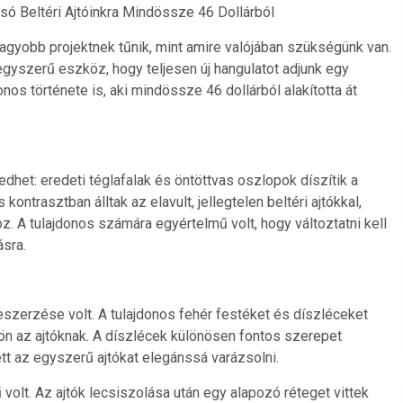
ó Beltéri Ajtóinkra Mindössze 46 Dollárból
nagyobb projektnek tűnik, mint amire valójában szükségünk van.
gyszerű eszköz, hogy teljesen új hangulatot adjunk egy
onos története is, aki mindössze 46 dollárból alakította át
dhet: eredeti téglafalak és öntöttvas oszlopok díszítik a
ontrasztban álltak az elavult, jellegtelen beltéri ajtókkal,
. A tulajdonos számára egyértelmű volt, hogy változtatni kell
ásra.
szerzése volt. A tulajdonos fehér festéket és díszléceket
ön az ajtóknak. A díszlécek különösen fontos szerepet
ett az egyszerű ajtókat elegánssá varázsolni.
volt. Az ajtók lecsiszolása után egy alapozó réteget vittek