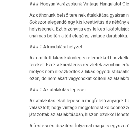
### Hogyan Varázsoljunk Vintage Hangulatot Olcs
Az otthonunk belső tereinek átalakítása gyakran 
Sokszor elegendő egy kis kreativitás és néhány e
helyiségnek. Ezt bizonyítja egy lelkes lakástulajd
unalmas beltéri ajtóit elegáns, vintage darabokká.
#### A kiindulási helyzet
Az említett lakás különleges elemekkel büszkélke
tereket. Ezek a karakteres részletek azonban erős k
melyek nem illeszkedtek a lakás egyedi stílusához
ezen, de nem akart vagyonokat költeni az átalakít
#### Az átalakítás lépései
Az átalakítás első lépése a megfelelő anyagok be
választott, hogy vintage megjelenést kölcsönözz
játszottak az átalakításban, hiszen ezekkel lehet
A festési és díszítési folyamat maga is egyszerű 