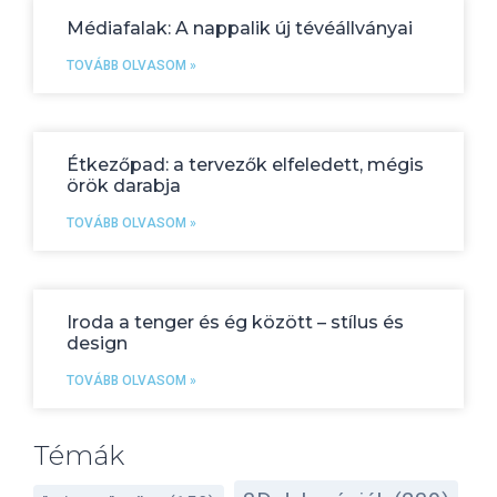
Médiafalak: A nappalik új tévéállványai
TOVÁBB OLVASOM »
Étkezőpad: a tervezők elfeledett, mégis
örök darabja
TOVÁBB OLVASOM »
Iroda a tenger és ég között – stílus és
design
TOVÁBB OLVASOM »
Témák