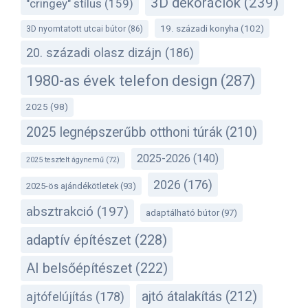
3D dekorációk
(239)
"cringey" stílus
(159)
19. századi konyha
(102)
3D nyomtatott utcai bútor
(86)
20. századi olasz dizájn
(186)
1980-as évek telefon design
(287)
2025
(98)
2025 legnépszerűbb otthoni túrák
(210)
2025-2026
(140)
2025 tesztelt ágynemű
(72)
2026
(176)
2025-ös ajándékötletek
(93)
absztrakció
(197)
adaptálható bútor
(97)
adaptív építészet
(228)
AI belsőépítészet
(222)
ajtó átalakítás
(212)
ajtófelújítás
(178)