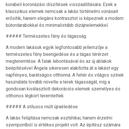
korabeli koronázási díszítések visszaállítására. Ezek a
klasszikus elemek nemcsak a lakás történelmi vonásait
erősítik, hanem elegáns kontrasztot is képeznek a modern
bútordarabokkal és minimalistább dizájnelemekkel.
##### Természetes fény és tágasság
A modern lakások egyik legfontosabb jellemzője a
természetes fény beengedése és a tágas térérzet
megteremtése. A falak lebontásával és az új ablakok
beépítésével Ángela sikeresen alakította át a lakást egy
napfényes, barátságos otthonná. A fehér és világos színek
használata tovább növelte a terek tágasságát, míg a
gondosan kiválasztott dekorációs elemek személyes és
otthonos légkört teremtettek.
##### A stílusos múlt újraéledése
A lakás felújítása nemcsak esztétikai, hanem érzelmi
szempontból is értékes projekt volt. Az építész számára