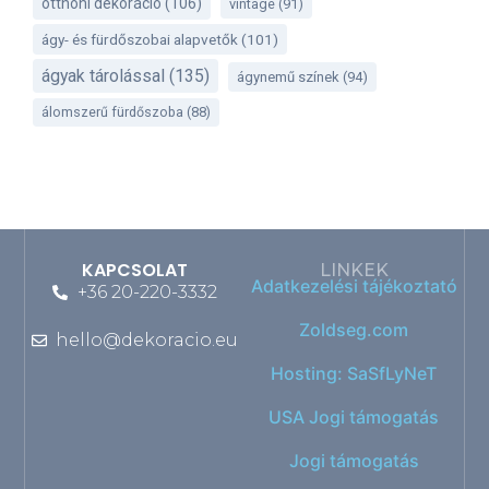
otthoni dekoráció
(106)
vintage
(91)
ágy- és fürdőszobai alapvetők
(101)
ágyak tárolással
(135)
ágynemű színek
(94)
álomszerű fürdőszoba
(88)
KAPCSOLAT
LINKEK
Adatkezelési tájékoztató
+36 20-220-3332
Zoldseg.com
hello@dekoracio.eu
Hosting: SaSfLyNeT
USA Jogi támogatás
Jogi támogatás