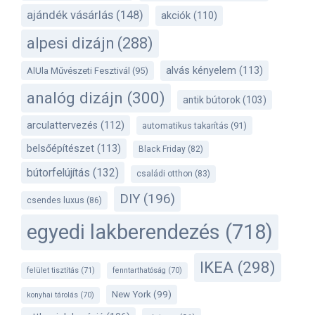
ajándék vásárlás
(148)
akciók
(110)
alpesi dizájn
(288)
alvás kényelem
(113)
AlUla Művészeti Fesztivál
(95)
analóg dizájn
(300)
antik bútorok
(103)
arculattervezés
(112)
automatikus takarítás
(91)
belsőépítészet
(113)
Black Friday
(82)
bútorfelújítás
(132)
családi otthon
(83)
DIY
(196)
csendes luxus
(86)
egyedi lakberendezés
(718)
IKEA
(298)
felület tisztítás
(71)
fenntarthatóság
(70)
New York
(99)
konyhai tárolás
(70)