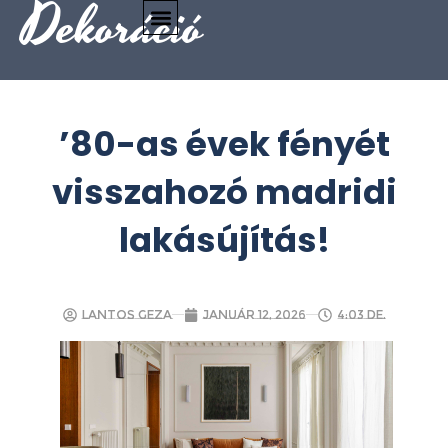
Dekoráció
’80-as évek fényét
visszahozó madridi
lakásújítás!
Lantos Geza
január 12, 2026
4:03 de.