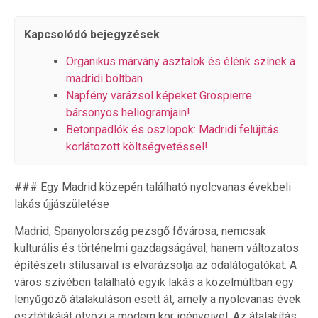
Kapcsolódó bejegyzések
Organikus márvány asztalok és élénk színek a
madridi boltban
Napfény varázsol képeket Grospierre
bársonyos heliogramjain!
Betonpadlók és oszlopok: Madridi felújítás
korlátozott költségvetéssel!
### Egy Madrid közepén található nyolcvanas évekbeli
lakás újjászületése
Madrid, Spanyolország pezsgő fővárosa, nemcsak
kulturális és történelmi gazdagságával, hanem változatos
építészeti stílusaival is elvarázsolja az odalátogatókat. A
város szívében található egyik lakás a közelmúltban egy
lenyűgöző átalakuláson esett át, amely a nyolcvanas évek
esztétikáját ötvözi a modern kor igényeivel. Az átalakítás