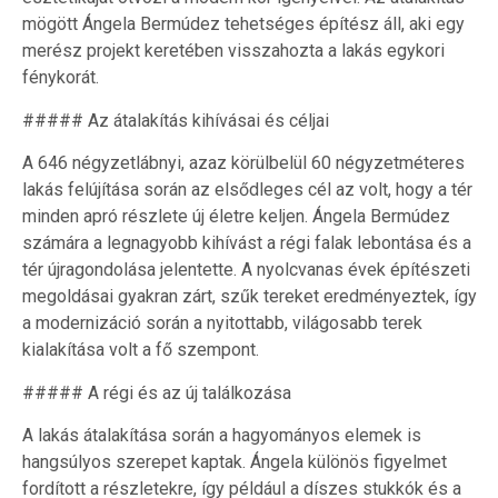
mögött Ángela Bermúdez tehetséges építész áll, aki egy
merész projekt keretében visszahozta a lakás egykori
fénykorát.
##### Az átalakítás kihívásai és céljai
A 646 négyzetlábnyi, azaz körülbelül 60 négyzetméteres
lakás felújítása során az elsődleges cél az volt, hogy a tér
minden apró részlete új életre keljen. Ángela Bermúdez
számára a legnagyobb kihívást a régi falak lebontása és a
tér újragondolása jelentette. A nyolcvanas évek építészeti
megoldásai gyakran zárt, szűk tereket eredményeztek, így
a modernizáció során a nyitottabb, világosabb terek
kialakítása volt a fő szempont.
##### A régi és az új találkozása
A lakás átalakítása során a hagyományos elemek is
hangsúlyos szerepet kaptak. Ángela különös figyelmet
fordított a részletekre, így például a díszes stukkók és a