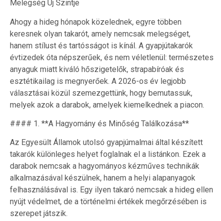
Melegség Új Szintje
Ahogy a hideg hónapok közelednek, egyre többen
keresnek olyan takarót, amely nemcsak melegséget,
hanem stílust és tartósságot is kínál. A gyapjútakarók
évtizedek óta népszerűek, és nem véletlenül: természetes
anyaguk miatt kiváló hőszigetelők, strapabíróak és
esztétikailag is megnyerőek. A 2026-os év legjobb
választásai közül szemezgettünk, hogy bemutassuk,
melyek azok a darabok, amelyek kiemelkednek a piacon.
#### 1. **A Hagyomány és Minőség Találkozása**
Az Egyesült Államok utolsó gyapjúmalmai által készített
takarók különleges helyet foglalnak el a listánkon. Ezek a
darabok nemcsak a hagyományos kézműves technikák
alkalmazásával készülnek, hanem a helyi alapanyagok
felhasználásával is. Egy ilyen takaró nemcsak a hideg ellen
nyújt védelmet, de a történelmi értékek megőrzésében is
szerepet játszik.