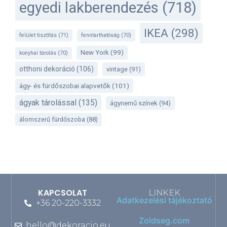
egyedi lakberendezés
(718)
IKEA
(298)
felület tisztítás
(71)
fenntarthatóság
(70)
New York
(99)
konyhai tárolás
(70)
otthoni dekoráció
(106)
vintage
(91)
ágy- és fürdőszobai alapvetők
(101)
ágyak tárolással
(135)
ágynemű színek
(94)
álomszerű fürdőszoba
(88)
KAPCSOLAT
LINKEK
Adatkezelési tájékoztató
+36 20-220-3332
Zoldseg.com
hello@dekoracio.eu