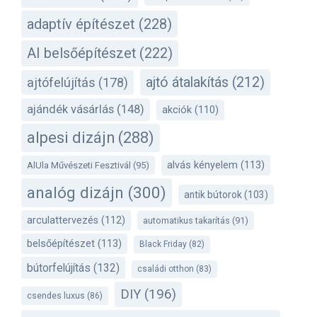
adaptív építészet
(228)
AI belsőépítészet
(222)
ajtó átalakítás
(212)
ajtófelújítás
(178)
ajándék vásárlás
(148)
akciók
(110)
alpesi dizájn
(288)
alvás kényelem
(113)
AlUla Művészeti Fesztivál
(95)
analóg dizájn
(300)
antik bútorok
(103)
arculattervezés
(112)
automatikus takarítás
(91)
belsőépítészet
(113)
Black Friday
(82)
bútorfelújítás
(132)
családi otthon
(83)
DIY
(196)
csendes luxus
(86)