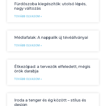
Fürdőszoba kiegészítők: utolsó lépés,
nagy változás
TOVÁBB OLVASOM »
Médiafalak: A nappalik új tévéállványai
TOVÁBB OLVASOM »
Étkezőpad: a tervezők elfeledett, mégis
örök darabja
TOVÁBB OLVASOM »
Iroda a tenger és ég között – stílus és
design