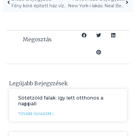
Fény köré épített ház vízen – Cubo Design Architect alkotása
New York-i lakás: Neal Beckstedt kétszer tervezte újra!
Megosztás
Legújabb Bejegyzések
Sötétzöld falak: így lett otthonos a
nappali
TOVÁBB OLVASOM »