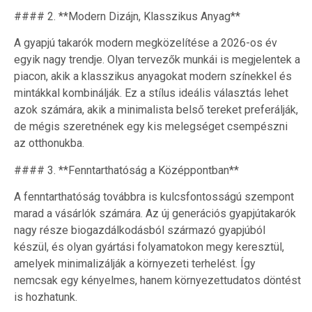
#### 2. **Modern Dizájn, Klasszikus Anyag**
A gyapjú takarók modern megközelítése a 2026-os év
egyik nagy trendje. Olyan tervezők munkái is megjelentek a
piacon, akik a klasszikus anyagokat modern színekkel és
mintákkal kombinálják. Ez a stílus ideális választás lehet
azok számára, akik a minimalista belső tereket preferálják,
de mégis szeretnének egy kis melegséget csempészni
az otthonukba.
#### 3. **Fenntarthatóság a Középpontban**
A fenntarthatóság továbbra is kulcsfontosságú szempont
marad a vásárlók számára. Az új generációs gyapjútakarók
nagy része biogazdálkodásból származó gyapjúból
készül, és olyan gyártási folyamatokon megy keresztül,
amelyek minimalizálják a környezeti terhelést. Így
nemcsak egy kényelmes, hanem környezettudatos döntést
is hozhatunk.