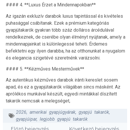
#### 4. **Luxus Érzet a Mindennapokban**
Az igazán exkluzív darabok luxus tapintással és kivételes
puhasággal csábítanak. Ezek a prémium kategóriás
gyapjútakarók gyakran több száz dolláros árcédulával
rendelkeznek, de cserébe olyan élményt nyújtanak, amely a
mindennapjainkat is különlegessé teheti. Érdemes
befektetni egy ilyen darabba, ha az otthonunkat a nyugalom
és elegancia szigetévé szeretnénk varázsolni.
#### 5. **Kézműves Mesterművek**
Az autentikus kézműves darabok iránti kereslet sosem
apad, és ez a gyapjútakarók világában sincs másként. Az
aprólékos munkával készült, egyedi mintákkal díszített
takarók nemcsak a melegséget,
2026
,
amerikai gyapjúgyárak
,
gyapjú takarók
,
gyapjúipar
,
legjobb gyapjú takarók
Előző bejegyzés
Következő bejegyzés