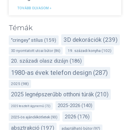
TOVÁBB OLVASOM »
Témák
3D dekorációk
(239)
"cringey" stílus
(159)
19. századi konyha
(102)
3D nyomtatott utcai bútor
(86)
20. századi olasz dizájn
(186)
1980-as évek telefon design
(287)
2025
(98)
2025 legnépszerűbb otthoni túrák
(210)
2025-2026
(140)
2025 tesztelt ágynemű
(72)
2026
(176)
2025-ös ajándékötletek
(93)
absztrakció
(197)
adaptálható bútor
(97)