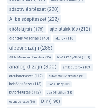
adaptív építészet
(228)
AI belsőépítészet
(222)
ajtó átalakítás
(212)
ajtófelújítás
(178)
ajándék vásárlás
(148)
akciók
(110)
alpesi dizájn
(288)
alvás kényelem
(113)
AlUla Művészeti Fesztivál
(95)
analóg dizájn
(300)
antik bútorok
(103)
arculattervezés
(112)
automatikus takarítás
(91)
belsőépítészet
(113)
Black Friday
(82)
bútorfelújítás
(132)
családi otthon
(83)
DIY
(196)
csendes luxus
(86)