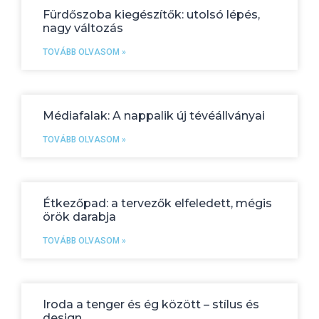
Fürdőszoba kiegészítők: utolsó lépés,
nagy változás
TOVÁBB OLVASOM »
Médiafalak: A nappalik új tévéállványai
TOVÁBB OLVASOM »
Étkezőpad: a tervezők elfeledett, mégis
örök darabja
TOVÁBB OLVASOM »
Iroda a tenger és ég között – stílus és
design