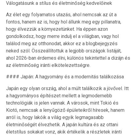
Válogatásunk a stílus és életminőség kedvelőinek
Az élet egy folyamatos utazás, ahol nemcsak az út a
fontos, hanem az is, hogy hol állunk meg egy pillanatra,
hogy élvezzük a környezetünket. Ha éppen azon
gondolkodsz, hogy merre indulj el a világban, vagy hol
találod meg az otthonodat, akkor ez a blogbejegyzés
neked szól. Összeállítottuk a legjobb országok listáját,
ahol 2026-ban érdemes élni, különös tekintettel a dizájn és
az életminőség iránti elkötelezettségre.
#### Japán: A hagyomány és a modernitás találkozása
Japán egy olyan ország, ahol a múlt találkozik a jövővel. Itt
a hagyományos építészet mellett a legmodernebb
technológiák is jelen vannak. A városok, mint Tokió és
Kiotó, nemcsak a lenyűgöző épületeikről híresek, hanem
arról is, hogy lakóik a világ egyik legmagasabb
életminőségét élvezhetik. A japán kultúra és az ottani
életstílus sokakat vonz, akik értékelik a részletek iránti