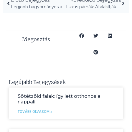
Előző bejegyzés
Következő bejegyzés
Legjobb hagyományos ágyneműk, elegáns, de nem unalmas!
Luxus párnák: Átalakítják hálószobád ötcsillagos szállodává!
Megosztás
Legújabb Bejegyzések
Sötétzöld falak: így lett otthonos a
nappali
TOVÁBB OLVASOM »