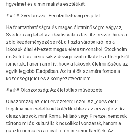
figyelmet és a minimalista esztétikát.
#### Svédország: Fenntarthatóság és jólét
Ha fenntarthatóságra és magas életminőségre vágysz,
Svédország lehet az ideális választás. Az ország híres a
zöld kezdeményezéseiről, a tiszta városaikról és a
lakosok által élvezett magas életszínvonalról. Stockholm
és Göteborg nemcsak a design iránti elkötelezettségükről
ismertek, hanem arról is, hogy a lakosok életminősége az
egyik legjobb Európában. Az itt élők számára fontos a
közösségi jólét és a környezetvédelem.
#### Olaszország: Az életstílus művészete
Olaszország az élet élvezetéről szól. Az „édes élet”
fogalma nem véletlenül kötődik ehhez az országhoz. Az
olasz városok, mint Róma, Milánó vagy Firenze, nemcsak
történelmi és kulturális kincseikkel vonzanak, hanem a
gasztronómia és a divat terén is kiemelkedőek. Az