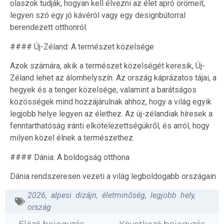
olaszok tudják, hogyan kell élvezni az élet apró örömeit,
legyen szó egy jó kávéról vagy egy designbútorral
berendezett otthonról.
#### Új-Zéland: A természet közelsége
Azok számára, akik a természet közelségét keresik, Új-
Zéland lehet az álomhelyszín. Az ország káprázatos tájai, a
hegyek és a tenger közelsége, valamint a barátságos
közösségek mind hozzájárulnak ahhoz, hogy a világ egyik
legjobb helye legyen az élethez. Az új-zélandiak híresek a
fenntarthatóság iránti elkötelezettségükről, és arról, hogy
milyen közel élnek a természethez.
#### Dánia: A boldogság otthona
Dánia rendszeresen vezeti a világ legboldogabb országain
2026
,
alpesi dizájn
,
életminőség
,
legjobb hely
,
ország