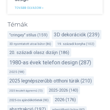
TOVÁBB OLVASOM »
Témák
3D dekorációk
(239)
"cringey" stílus
(159)
19. századi konyha
(102)
3D nyomtatott utcai bútor
(86)
20. századi olasz dizájn
(186)
1980-as évek telefon design
(287)
2025
(98)
2025 legnépszerűbb otthoni túrák
(210)
2025-2026
(140)
2025 tesztelt ágynemű
(72)
2026
(176)
2025-ös ajándékötletek
(93)
absztrakció
(197)
adaptálható bútor
(97)