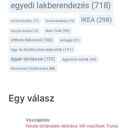
egyedi lakberendezés
(718)
IKEA
(298)
felület tisztítás
(71)
fenntarthatóság
(70)
New York
(99)
konyhai tárolás
(70)
otthoni dekoráció
(106)
vintage
(91)
ágy- és fürdőszobai alapvetők
(101)
ágyak tárolással
(135)
ágynemű színek
(94)
álomszerű fürdőszoba
(88)
Egy válasz
Visszajelzés:
Fekete történelem eltűnése: Mit veszítünk Trump