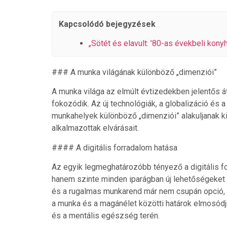
Kapcsolódó bejegyzések
„Sötét és elavult: ’80-as évekbeli kony
### A munka világának különböző „dimenziói”
A munka világa az elmúlt évtizedekben jelentős á
fokozódik. Az új technológiák, a globalizáció és 
munkahelyek különböző „dimenziói” alakuljanak ki
alkalmazottak elvárásait.
#### A digitális forradalom hatása
Az egyik legmeghatározóbb tényező a digitális f
hanem szinte minden iparágban új lehetőségeket 
és a rugalmas munkarend már nem csupán opció, h
a munka és a magánélet közötti határok elmosódj
és a mentális egészség terén.