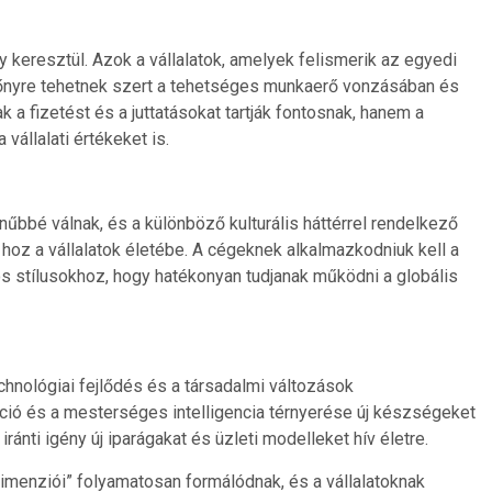
y keresztül. Azok a vállalatok, amelyek felismerik az egyedi
lőnyre tehetnek szert a tehetséges munkaerő vonzásában és
a fizetést és a juttatásokat tartják fontosnak, hanem a
vállalati értékeket is.
űbbé válnak, és a különböző kulturális háttérrel rendelkező
oz a vállalatok életébe. A cégeknek alkalmazkodniuk kell a
 stílusokhoz, hogy hatékonyan tudjanak működni a globális
hnológiai fejlődés és a társadalmi változások
ció és a mesterséges intelligencia térnyerése új készségeket
ránti igény új iparágakat és üzleti modelleket hív életre.
menziói” folyamatosan formálódnak, és a vállalatoknak