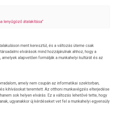
ha lenyűgöző átalakítása”
talakuláson ment keresztül, és a változás üteme csak
a társadalmi elvárások mind hozzájárulnak ahhoz, hogy a
, amelyek alapvetően formálják a munkahelyi kultúrát és az
orradalom, amely nem csupán az informatikai szektorban,
és kihívásokat teremtett. Az otthoni munkavégzés elterjedése
anem sok helyen elvárás. Ez a változás lehetővé tette, hogy
anak, ugyanakkor új kérdéseket vet fel a munkahelyi egyensúly