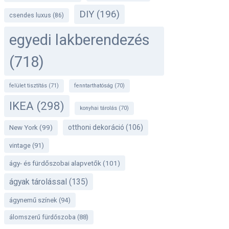
DIY
(196)
csendes luxus
(86)
egyedi lakberendezés
(718)
felület tisztítás
(71)
fenntarthatóság
(70)
IKEA
(298)
konyhai tárolás
(70)
otthoni dekoráció
(106)
New York
(99)
vintage
(91)
ágy- és fürdőszobai alapvetők
(101)
ágyak tárolással
(135)
ágynemű színek
(94)
álomszerű fürdőszoba
(88)