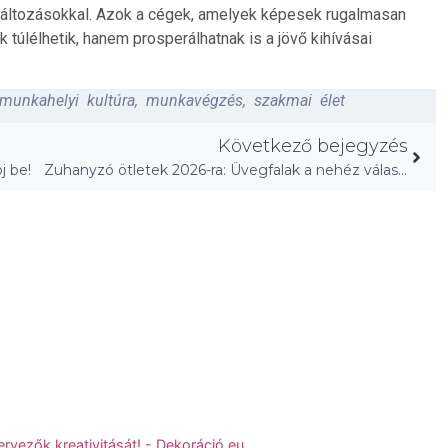
a változásokkal. Azok a cégek, amelyek képesek rugalmasan
úlélhetik, hanem prosperálhatnak is a jövő kihívásai
munkahelyi kultúra
,
munkavégzés
,
szakmai élet
Következő bejegyzés
j be!
Zuhanyzó ötletek 2026-ra: Üvegfalak a nehéz válaszfalak helyett!
ervezők kreativitását! - Dekoráció.eu