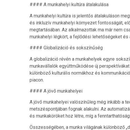
#### A munkahelyi kultúra átalakulása
A munkahelyi kultúra is jelentős átalakuláson meg
és inkluzív munkahelyi környezet fontosságát, e
megtartásában. Az alkalmazottak ma már nem csak 
munkahelyi légkört, a fejlődési lehetőségeket és a 
#### Globalizáció és sokszínűség
A globalizáció révén a munkahelyek egyre sokszín
munkavállalók együttműködése új perspektívákat h
különböző kulturális normákhoz és kommunikációs
piacon.
#### A jövő munkahelyei
A jövő munkahelyei valószínűleg még inkább a tec
metszéspontjában fognak alakulni. Az automatizá
és munkaköröket hoz létre, míg a fenntarthatóság i
Összességében, a munka világának különböző „di