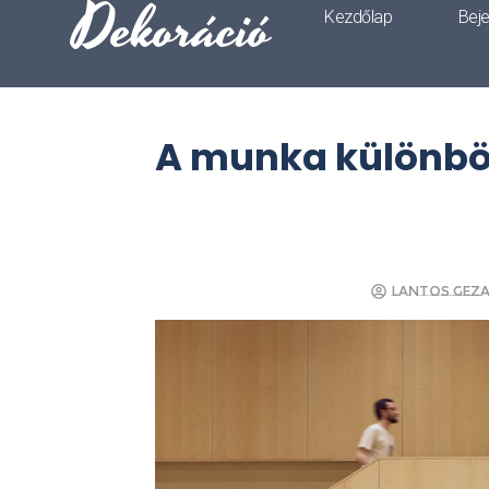
Dekoráció
Kezdőlap
Bej
A munka különböz
Lantos Gez