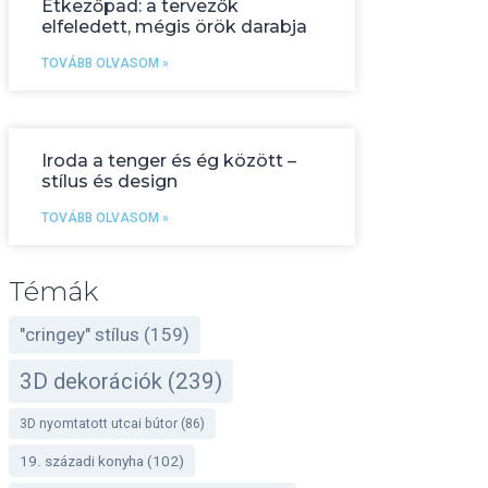
Étkezőpad: a tervezők
elfeledett, mégis örök darabja
TOVÁBB OLVASOM »
Iroda a tenger és ég között –
stílus és design
TOVÁBB OLVASOM »
Témák
"cringey" stílus
(159)
3D dekorációk
(239)
3D nyomtatott utcai bútor
(86)
19. századi konyha
(102)