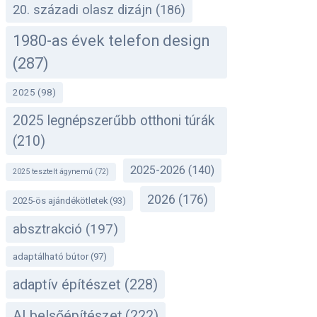
20. századi olasz dizájn
(186)
1980-as évek telefon design
(287)
2025
(98)
2025 legnépszerűbb otthoni túrák
(210)
2025-2026
(140)
2025 tesztelt ágynemű
(72)
2026
(176)
2025-ös ajándékötletek
(93)
absztrakció
(197)
adaptálható bútor
(97)
adaptív építészet
(228)
AI belsőépítészet
(222)