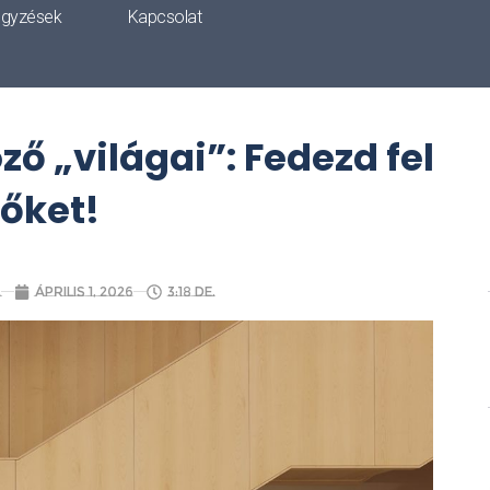
egyzések
Kapcsolat
ő „világai”: Fedezd fel
őket!
a
április 1, 2026
3:18 de.