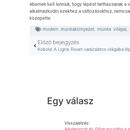
ébernek kell lenniük, hogy lépést tarthassanak 
alkalmazkodni ezekhez a változásokhoz, nemcsak t
közepette.
modern munkakörnyezet
,
munka világai
,
Előző bejegyzés
Kobold: A Ligne Roset varázslatos világába lép
Egy válasz
Visszajelzés:
Alkalmazott AI: Előre mozdítja a t