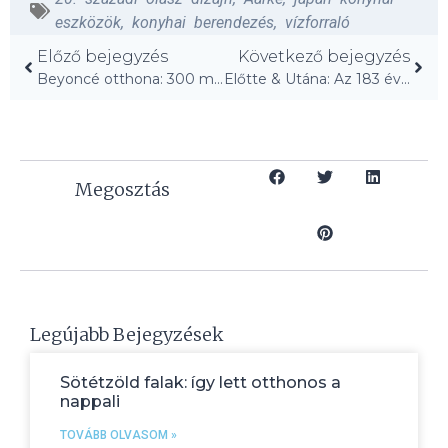
eszközök
,
konyhai berendezés
,
vízforraló
Előző bejegyzés
Következő bejegyzés
Beyoncé otthona: 300 millió dolláros ingatlanbirodalom!
Előtte & Utána: Az 183 éves brooklyni brownstone újraéledt!
Megosztás
Legújabb Bejegyzések
Sötétzöld falak: így lett otthonos a
nappali
TOVÁBB OLVASOM »