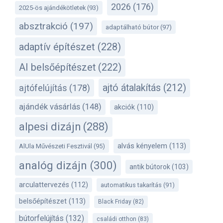
2026
(176)
2025-ös ajándékötletek
(93)
absztrakció
(197)
adaptálható bútor
(97)
adaptív építészet
(228)
AI belsőépítészet
(222)
ajtó átalakítás
(212)
ajtófelújítás
(178)
ajándék vásárlás
(148)
akciók
(110)
alpesi dizájn
(288)
alvás kényelem
(113)
AlUla Művészeti Fesztivál
(95)
analóg dizájn
(300)
antik bútorok
(103)
arculattervezés
(112)
automatikus takarítás
(91)
belsőépítészet
(113)
Black Friday
(82)
bútorfelújítás
(132)
családi otthon
(83)