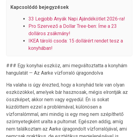
Kapcsolódó bejegyzések
33 Legjobb Anyák Napi Ajándékötlet 2026-ra!
Pro Szervező a Dollar Tree-ben: Íme a 23
dolláros zsákmány!
IKEA tároló csoda: 15 dollárért rendet tesz a
konyhában!
### Egy konyhai eszköz, ami megváltoztatta a konyhám
hangulatát — Az Aarke vízforraló újragondolva
Ha valaha is úgy érezted, hogy a konyhád tele van olyan
eszközökkel, amelyek bár hasznosak, mégis elrontják az
összképet, akkor nem vagy egyedül. Én is sokat
küzdöttem ezzel a problémával, különösen a
vízforralómmal, ami mindig is egy meg nem szépíthető
szörnyetegként uralta a pultomat. Egészen addig, amíg
nem találkoztam az Aarke újragondolt vízforralójával, ami
nemcsak praktikus, de esztétikus megjelenésével is