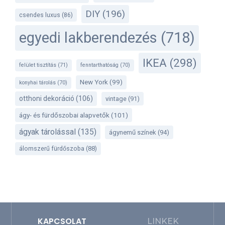
DIY
(196)
csendes luxus
(86)
egyedi lakberendezés
(718)
IKEA
(298)
felület tisztítás
(71)
fenntarthatóság
(70)
New York
(99)
konyhai tárolás
(70)
otthoni dekoráció
(106)
vintage
(91)
ágy- és fürdőszobai alapvetők
(101)
ágyak tárolással
(135)
ágynemű színek
(94)
álomszerű fürdőszoba
(88)
KAPCSOLAT
LINKEK