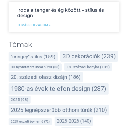
Iroda a tenger és ég között – stílus és
design
TOVÁBB OLVASOM »
Témák
3D dekorációk
(239)
"cringey" stílus
(159)
19. századi konyha
(102)
3D nyomtatott utcai bútor
(86)
20. századi olasz dizájn
(186)
1980-as évek telefon design
(287)
2025
(98)
2025 legnépszerűbb otthoni túrák
(210)
2025-2026
(140)
2025 tesztelt ágynemű
(72)