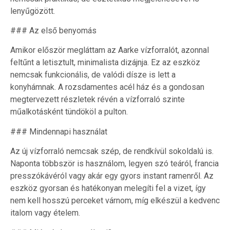
lenyűgözött.
### Az első benyomás
Amikor először megláttam az Aarke vízforralót, azonnal
feltűnt a letisztult, minimalista dizájnja. Ez az eszköz
nemcsak funkcionális, de valódi dísze is lett a
konyhámnak. A rozsdamentes acél ház és a gondosan
megtervezett részletek révén a vízforraló szinte
műalkotásként tündököl a pulton.
### Mindennapi használat
Az új vízforraló nemcsak szép, de rendkívül sokoldalú is.
Naponta többször is használom, legyen szó teáról, francia
presszókávéról vagy akár egy gyors instant ramenről. Az
eszköz gyorsan és hatékonyan melegíti fel a vizet, így
nem kell hosszú perceket várnom, míg elkészül a kedvenc
italom vagy ételem.