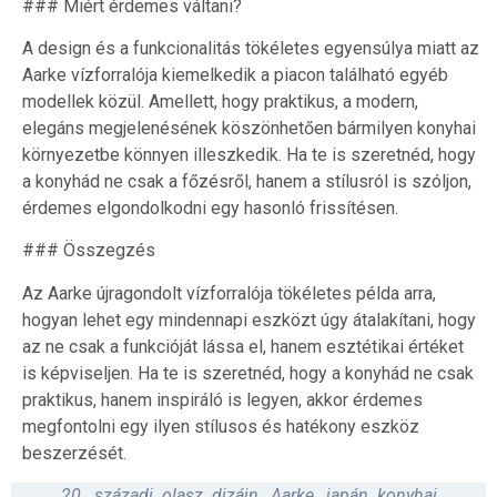
### Miért érdemes váltani?
A design és a funkcionalitás tökéletes egyensúlya miatt az
Aarke vízforralója kiemelkedik a piacon található egyéb
modellek közül. Amellett, hogy praktikus, a modern,
elegáns megjelenésének köszönhetően bármilyen konyhai
környezetbe könnyen illeszkedik. Ha te is szeretnéd, hogy
a konyhád ne csak a főzésről, hanem a stílusról is szóljon,
érdemes elgondolkodni egy hasonló frissítésen.
### Összegzés
Az Aarke újragondolt vízforralója tökéletes példa arra,
hogyan lehet egy mindennapi eszközt úgy átalakítani, hogy
az ne csak a funkcióját lássa el, hanem esztétikai értéket
is képviseljen. Ha te is szeretnéd, hogy a konyhád ne csak
praktikus, hanem inspiráló is legyen, akkor érdemes
megfontolni egy ilyen stílusos és hatékony eszköz
beszerzését.
20. századi olasz dizájn
,
Aarke
,
japán konyhai