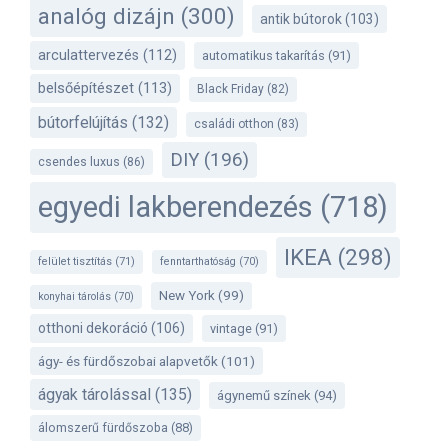
analóg dizájn
(300)
antik bútorok
(103)
arculattervezés
(112)
automatikus takarítás
(91)
belsőépítészet
(113)
Black Friday
(82)
bútorfelújítás
(132)
családi otthon
(83)
DIY
(196)
csendes luxus
(86)
egyedi lakberendezés
(718)
IKEA
(298)
felület tisztítás
(71)
fenntarthatóság
(70)
New York
(99)
konyhai tárolás
(70)
otthoni dekoráció
(106)
vintage
(91)
ágy- és fürdőszobai alapvetők
(101)
ágyak tárolással
(135)
ágynemű színek
(94)
álomszerű fürdőszoba
(88)