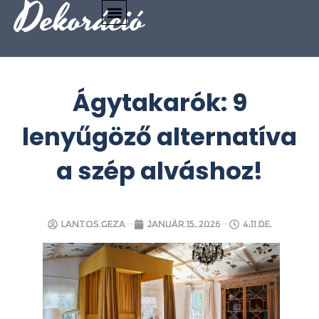
Dekoráció
Ágytakarók: 9
lenyűgöző alternatíva
a szép alváshoz!
Lantos Geza
január 15, 2026
4:11 de.