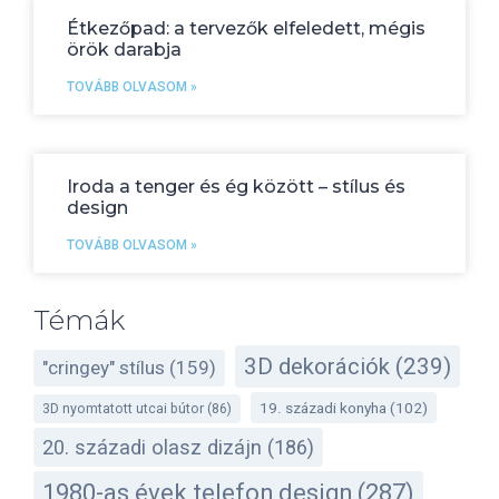
Étkezőpad: a tervezők elfeledett, mégis
örök darabja
TOVÁBB OLVASOM »
Iroda a tenger és ég között – stílus és
design
TOVÁBB OLVASOM »
Témák
3D dekorációk
(239)
"cringey" stílus
(159)
19. századi konyha
(102)
3D nyomtatott utcai bútor
(86)
20. századi olasz dizájn
(186)
1980-as évek telefon design
(287)