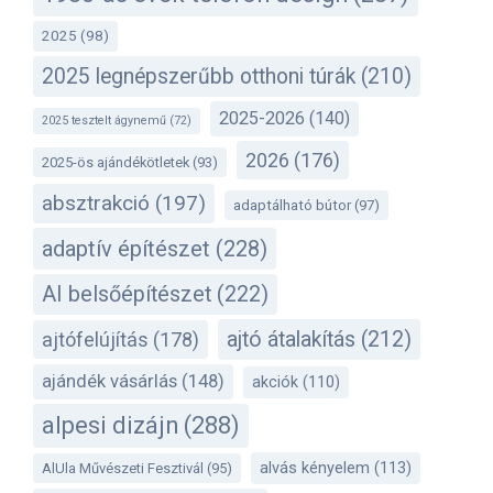
2025
(98)
2025 legnépszerűbb otthoni túrák
(210)
2025-2026
(140)
2025 tesztelt ágynemű
(72)
2026
(176)
2025-ös ajándékötletek
(93)
absztrakció
(197)
adaptálható bútor
(97)
adaptív építészet
(228)
AI belsőépítészet
(222)
ajtó átalakítás
(212)
ajtófelújítás
(178)
ajándék vásárlás
(148)
akciók
(110)
alpesi dizájn
(288)
alvás kényelem
(113)
AlUla Művészeti Fesztivál
(95)