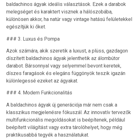
baldachinos ágyak ideális választások. Ezek a darabok
melegséget és karaktert visznek a hálószobába,
különösen akkor, ha natúr vagy vintage hatású felületekkel
egészítjük ki őket.
### 3. Luxus és Pompa
Azok számára, akik szeretik a luxust, a plüss, gazdagon
díszített baldachinos ágyak jelenthetik az álombútor
darabot. Bársonnyal vagy selyemmel bevont keretek,
díszes faragások és elegáns függönyök teszik igazán
különlegessé ezeket az ágyakat.
### 4. Modern Funkcionalitás
A baldachinos ágyak új generációja már nem csak a
klasszikus megjelenésre fókuszál. Az innovatív tervezők
multifunkcionális megoldásokat is beépítenek, például
beépített világítást vagy extra tárolóhelyet, hogy még
praktikusabbá tegyék a használatukat.