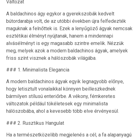
Változat
A baldachinos ágy egykor a gyerekszobák kedvelt
bútordarabja volt, de az utóbbi években újra felfedezték
maguknak a felnőttek is. Ezek a lenyűgöző ágyak nemcsak
esztétikai élményt nyújtanak, hanem a mindennapi
alvásélményt is egy magasabb szintre emelik. Nézzük
meg, melyek azok a modern baldachinos ágyak, amelyek
friss színt visznek a hálószobák világába.
### 1. Minimalista Elegancia
A modern baldachinos ágyak egyik legnagyobb előnye,
hogy letisztult vonalaikkal könnyen beilleszkednek
bármilyen stílusú enteriőrbe. A vékony, fémkeretes
változatok például tökéletesek egy minimalista
hálószobába, ahol a kevesebb több elve érvényesül.
### 2. Rusztikus Hangulat
Ha a természetközelibb megjelenés a cél, a fa alapanyagú