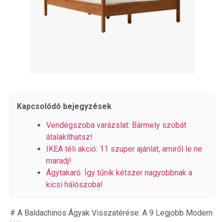
Kapcsolódó bejegyzések
Vendégszoba varázslat: Bármely szobát
átalakíthatsz!
IKEA téli akció: 11 szuper ajánlat, amiről le ne
maradj!
Ágytakaró: Így tűnik kétszer nagyobbnak a
kicsi hálószoba!
# A Baldachinos Ágyak Visszatérése: A 9 Legjobb Modern