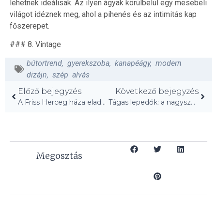
lehetnek ideálisak. Az ilyen ágyak körülbelül egy mesebeli
világot idéznek meg, ahol a pihenés és az intimitás kap
főszerepet.
### 8. Vintage
bútortrend
,
gyerekszoba
,
kanapéágy
,
modern
dizájn
,
szép alvás
Előző bejegyzés
Következő bejegyzés
A Friss Herceg háza eladó: 30 millió dollárért!
Tágas lepedők: a nagyszerű hálószobák titka!
Megosztás