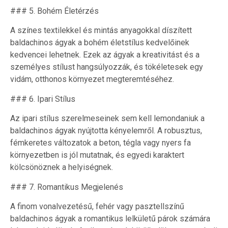
### 5. Bohém Életérzés
A színes textilekkel és mintás anyagokkal díszített
baldachinos ágyak a bohém életstílus kedvelőinek
kedvencei lehetnek. Ezek az ágyak a kreativitást és a
személyes stílust hangsúlyozzák, és tökéletesek egy
vidám, otthonos környezet megteremtéséhez.
### 6. Ipari Stílus
Az ipari stílus szerelmeseinek sem kell lemondaniuk a
baldachinos ágyak nyújtotta kényelemről. A robusztus,
fémkeretes változatok a beton, tégla vagy nyers fa
környezetben is jól mutatnak, és egyedi karaktert
kölcsönöznek a helyiségnek.
### 7. Romantikus Megjelenés
A finom vonalvezetésű, fehér vagy pasztellszínű
baldachinos ágyak a romantikus lelkületű párok számára