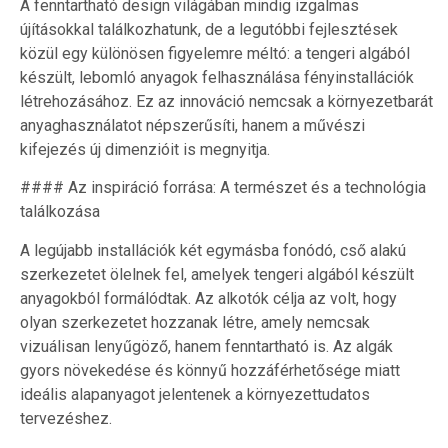
A fenntartható design világában mindig izgalmas
újításokkal találkozhatunk, de a legutóbbi fejlesztések
közül egy különösen figyelemre méltó: a tengeri algából
készült, lebomló anyagok felhasználása fényinstallációk
létrehozásához. Ez az innováció nemcsak a környezetbarát
anyaghasználatot népszerűsíti, hanem a művészi
kifejezés új dimenzióit is megnyitja.
#### Az inspiráció forrása: A természet és a technológia
találkozása
A legújabb installációk két egymásba fonódó, cső alakú
szerkezetet ölelnek fel, amelyek tengeri algából készült
anyagokból formálódtak. Az alkotók célja az volt, hogy
olyan szerkezetet hozzanak létre, amely nemcsak
vizuálisan lenyűgöző, hanem fenntartható is. Az algák
gyors növekedése és könnyű hozzáférhetősége miatt
ideális alapanyagot jelentenek a környezettudatos
tervezéshez.