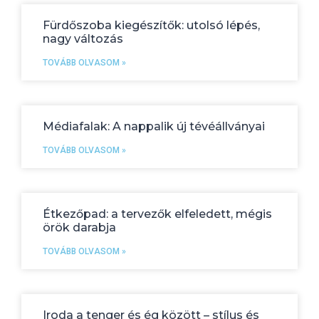
Fürdőszoba kiegészítők: utolsó lépés,
nagy változás
TOVÁBB OLVASOM »
Médiafalak: A nappalik új tévéállványai
TOVÁBB OLVASOM »
Étkezőpad: a tervezők elfeledett, mégis
örök darabja
TOVÁBB OLVASOM »
Iroda a tenger és ég között – stílus és