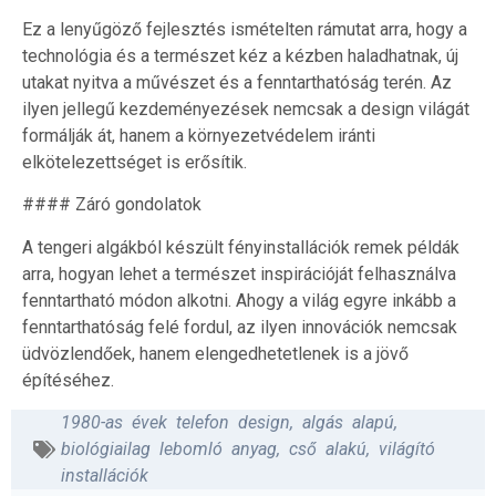
Ez a lenyűgöző fejlesztés ismételten rámutat arra, hogy a
technológia és a természet kéz a kézben haladhatnak, új
utakat nyitva a művészet és a fenntarthatóság terén. Az
ilyen jellegű kezdeményezések nemcsak a design világát
formálják át, hanem a környezetvédelem iránti
elkötelezettséget is erősítik.
#### Záró gondolatok
A tengeri algákból készült fényinstallációk remek példák
arra, hogyan lehet a természet inspirációját felhasználva
fenntartható módon alkotni. Ahogy a világ egyre inkább a
fenntarthatóság felé fordul, az ilyen innovációk nemcsak
üdvözlendőek, hanem elengedhetetlenek is a jövő
építéséhez.
1980-as évek telefon design
,
algás alapú
,
biológiailag lebomló anyag
,
cső alakú
,
világító
installációk