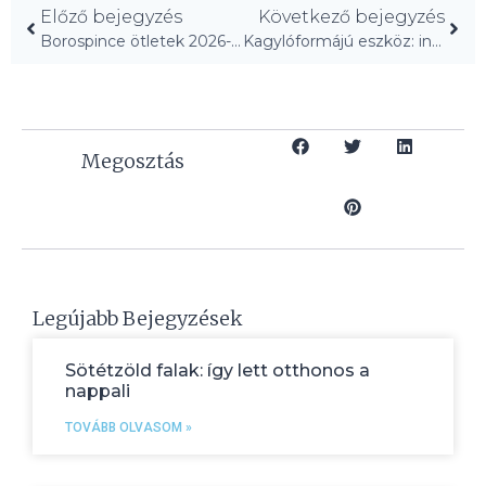
Előző bejegyzés
Következő bejegyzés
Borospince ötletek 2026-ra: tedd a gyűjteményed a középpontba!
Kagylóformájú eszköz: interaktív légzés a gyerekeknek!
Megosztás
Legújabb Bejegyzések
Sötétzöld falak: így lett otthonos a
nappali
TOVÁBB OLVASOM »