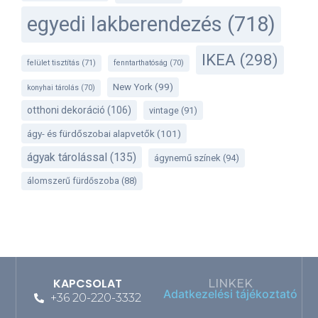
egyedi lakberendezés
(718)
IKEA
(298)
felület tisztítás
(71)
fenntarthatóság
(70)
New York
(99)
konyhai tárolás
(70)
otthoni dekoráció
(106)
vintage
(91)
ágy- és fürdőszobai alapvetők
(101)
ágyak tárolással
(135)
ágynemű színek
(94)
álomszerű fürdőszoba
(88)
KAPCSOLAT
LINKEK
Adatkezelési tájékoztató
+36 20-220-3332