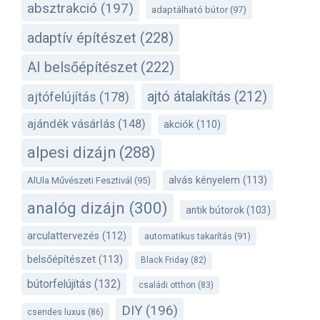
absztrakció
(197)
adaptálható bútor
(97)
adaptív építészet
(228)
AI belsőépítészet
(222)
ajtó átalakítás
(212)
ajtófelújítás
(178)
ajándék vásárlás
(148)
akciók
(110)
alpesi dizájn
(288)
alvás kényelem
(113)
AlUla Művészeti Fesztivál
(95)
analóg dizájn
(300)
antik bútorok
(103)
arculattervezés
(112)
automatikus takarítás
(91)
belsőépítészet
(113)
Black Friday
(82)
bútorfelújítás
(132)
családi otthon
(83)
DIY
(196)
csendes luxus
(86)