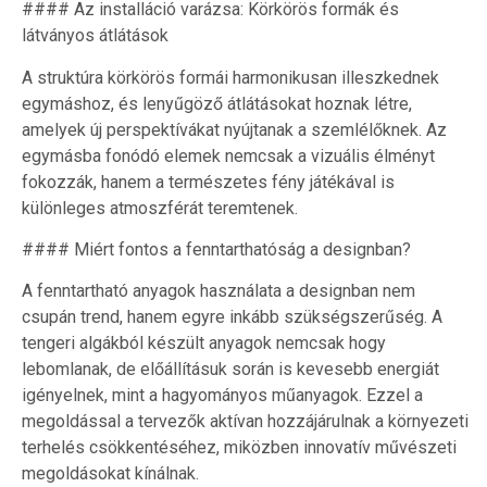
#### Az installáció varázsa: Körkörös formák és
látványos átlátások
A struktúra körkörös formái harmonikusan illeszkednek
egymáshoz, és lenyűgöző átlátásokat hoznak létre,
amelyek új perspektívákat nyújtanak a szemlélőknek. Az
egymásba fonódó elemek nemcsak a vizuális élményt
fokozzák, hanem a természetes fény játékával is
különleges atmoszférát teremtenek.
#### Miért fontos a fenntarthatóság a designban?
A fenntartható anyagok használata a designban nem
csupán trend, hanem egyre inkább szükségszerűség. A
tengeri algákból készült anyagok nemcsak hogy
lebomlanak, de előállításuk során is kevesebb energiát
igényelnek, mint a hagyományos műanyagok. Ezzel a
megoldással a tervezők aktívan hozzájárulnak a környezeti
terhelés csökkentéséhez, miközben innovatív művészeti
megoldásokat kínálnak.