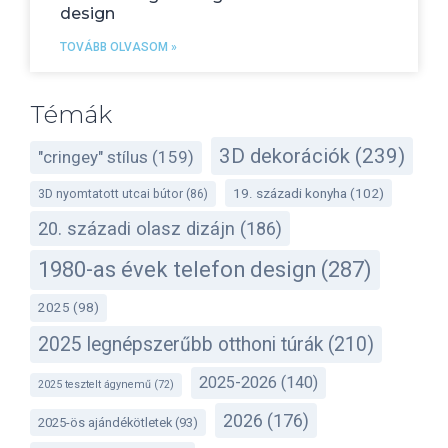
design
TOVÁBB OLVASOM »
Témák
3D dekorációk
(239)
"cringey" stílus
(159)
19. századi konyha
(102)
3D nyomtatott utcai bútor
(86)
20. századi olasz dizájn
(186)
1980-as évek telefon design
(287)
2025
(98)
2025 legnépszerűbb otthoni túrák
(210)
2025-2026
(140)
2025 tesztelt ágynemű
(72)
2026
(176)
2025-ös ajándékötletek
(93)