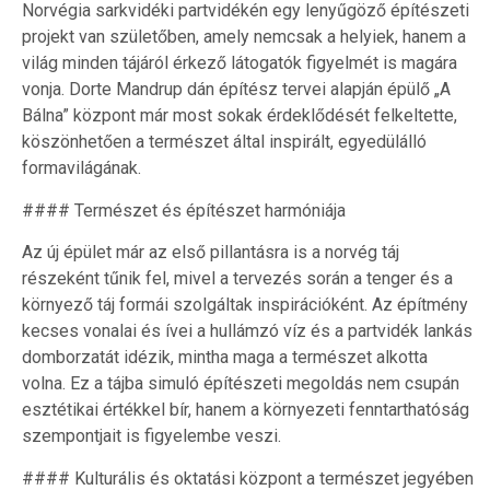
Norvégia sarkvidéki partvidékén egy lenyűgöző építészeti
projekt van születőben, amely nemcsak a helyiek, hanem a
világ minden tájáról érkező látogatók figyelmét is magára
vonja. Dorte Mandrup dán építész tervei alapján épülő „A
Bálna” központ már most sokak érdeklődését felkeltette,
köszönhetően a természet által inspirált, egyedülálló
formavilágának.
#### Természet és építészet harmóniája
Az új épület már az első pillantásra is a norvég táj
részeként tűnik fel, mivel a tervezés során a tenger és a
környező táj formái szolgáltak inspirációként. Az építmény
kecses vonalai és ívei a hullámzó víz és a partvidék lankás
domborzatát idézik, mintha maga a természet alkotta
volna. Ez a tájba simuló építészeti megoldás nem csupán
esztétikai értékkel bír, hanem a környezeti fenntarthatóság
szempontjait is figyelembe veszi.
#### Kulturális és oktatási központ a természet jegyében