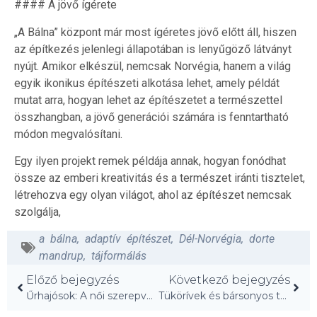
#### A jövő ígérete
„A Bálna” központ már most ígéretes jövő előtt áll, hiszen
az építkezés jelenlegi állapotában is lenyűgöző látványt
nyújt. Amikor elkészül, nemcsak Norvégia, hanem a világ
egyik ikonikus építészeti alkotása lehet, amely példát
mutat arra, hogyan lehet az építészetet a természettel
összhangban, a jövő generációi számára is fenntartható
módon megvalósítani.
Egy ilyen projekt remek példája annak, hogyan fonódhat
össze az emberi kreativitás és a természet iránti tisztelet,
létrehozva egy olyan világot, ahol az építészet nemcsak
szolgálja,
a bálna
,
adaptív építészet
,
Dél-Norvégia
,
dorte
mandrup
,
tájformálás
Előző bejegyzés
Következő bejegyzés
Űrhajósok: A női szerepvállalás történetei az ‘Agnes’ ágyon!
Tükörívek és bársonyos textúrák hódítanak Madridban!