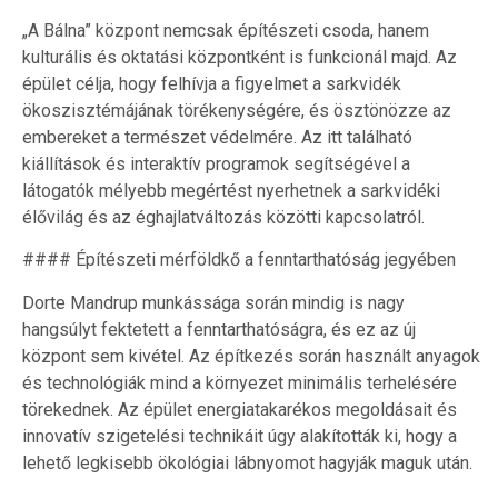
„A Bálna” központ nemcsak építészeti csoda, hanem
kulturális és oktatási központként is funkcionál majd. Az
épület célja, hogy felhívja a figyelmet a sarkvidék
ökoszisztémájának törékenységére, és ösztönözze az
embereket a természet védelmére. Az itt található
kiállítások és interaktív programok segítségével a
látogatók mélyebb megértést nyerhetnek a sarkvidéki
élővilág és az éghajlatváltozás közötti kapcsolatról.
#### Építészeti mérföldkő a fenntarthatóság jegyében
Dorte Mandrup munkássága során mindig is nagy
hangsúlyt fektetett a fenntarthatóságra, és ez az új
központ sem kivétel. Az építkezés során használt anyagok
és technológiák mind a környezet minimális terhelésére
törekednek. Az épület energiatakarékos megoldásait és
innovatív szigetelési technikáit úgy alakították ki, hogy a
lehető legkisebb ökológiai lábnyomot hagyják maguk után.