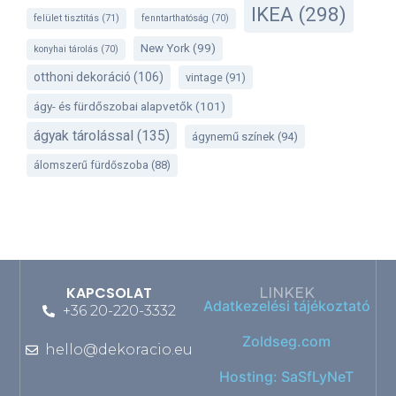
IKEA
(298)
felület tisztítás
(71)
fenntarthatóság
(70)
New York
(99)
konyhai tárolás
(70)
otthoni dekoráció
(106)
vintage
(91)
ágy- és fürdőszobai alapvetők
(101)
ágyak tárolással
(135)
ágynemű színek
(94)
álomszerű fürdőszoba
(88)
KAPCSOLAT
LINKEK
Adatkezelési tájékoztató
+36 20-220-3332
Zoldseg.com
hello@dekoracio.eu
Hosting: SaSfLyNeT