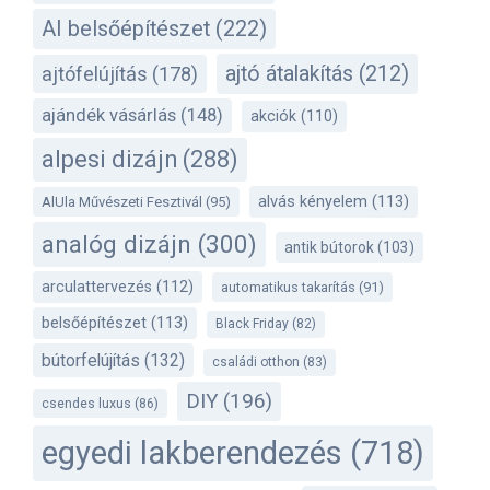
AI belsőépítészet
(222)
ajtó átalakítás
(212)
ajtófelújítás
(178)
ajándék vásárlás
(148)
akciók
(110)
alpesi dizájn
(288)
alvás kényelem
(113)
AlUla Művészeti Fesztivál
(95)
analóg dizájn
(300)
antik bútorok
(103)
arculattervezés
(112)
automatikus takarítás
(91)
belsőépítészet
(113)
Black Friday
(82)
bútorfelújítás
(132)
családi otthon
(83)
DIY
(196)
csendes luxus
(86)
egyedi lakberendezés
(718)