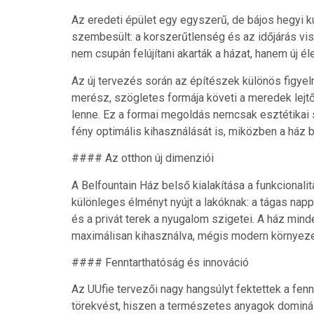
Az eredeti épület egy egyszerű, de bájos hegyi k
szembesült: a korszerűtlenség és az időjárás vi
nem csupán felújítani akarták a házat, hanem új él
Az új tervezés során az építészek különös figyel
merész, szögletes formája követi a meredek lejtő
lenne. Ez a formai megoldás nemcsak esztétikai
fény optimális kihasználását is, miközben a ház 
#### Az otthon új dimenziói
A Belfountain Ház belső kialakítása a funkcionali
különleges élményt nyújt a lakóknak: a tágas nap
és a privát terek a nyugalom szigetei. A ház mind
maximálisan kihasználva, mégis modern környezet
#### Fenntarthatóság és innováció
Az UUfie tervezői nagy hangsúlyt fektettek a fenn
törekvést, hiszen a természetes anyagok dominá