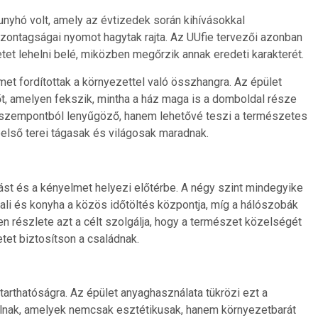
unyhó volt, amely az évtizedek során kihívásokkal
szontagságai nyomot hagytak rajta. Az UUfie tervezői azonban
etet lehelni belé, miközben megőrzik annak eredeti karakterét.
met fordítottak a környezettel való összhangra. Az épület
t, amelyen fekszik, mintha a ház maga is a domboldal része
 szempontból lenyűgöző, hanem lehetővé teszi a természetes
belső terei tágasak és világosak maradnak.
tást és a kényelmet helyezi előtérbe. A négy szint mindegyike
pali és konyha a közös időtöltés központja, míg a hálószobák
en részlete azt a célt szolgálja, hogy a természet közelségét
et biztosítson a családnak.
tarthatóságra. Az épület anyaghasználata tükrözi ezt a
lnak, amelyek nemcsak esztétikusak, hanem környezetbarát