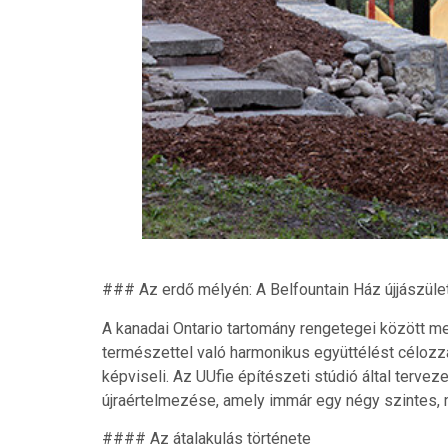
### Az erdő mélyén: A Belfountain Ház újjászül
A kanadai Ontario tartomány rengetegei között m
természettel való harmonikus együttélést célozza
képviseli. Az UUfie építészeti stúdió által terv
újraértelmezése, amely immár egy négy szintes, 
#### Az átalakulás története