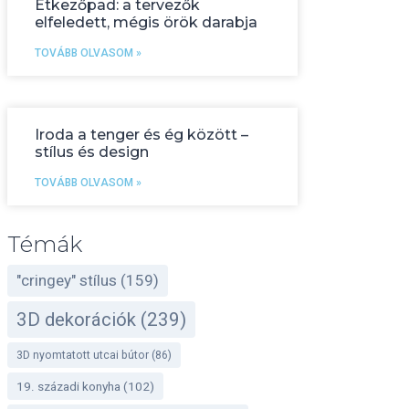
Étkezőpad: a tervezők
elfeledett, mégis örök darabja
TOVÁBB OLVASOM »
Iroda a tenger és ég között –
stílus és design
TOVÁBB OLVASOM »
Témák
"cringey" stílus
(159)
3D dekorációk
(239)
3D nyomtatott utcai bútor
(86)
19. századi konyha
(102)