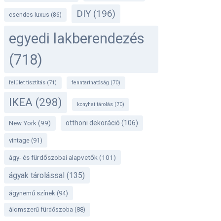
DIY
(196)
csendes luxus
(86)
egyedi lakberendezés
(718)
felület tisztítás
(71)
fenntarthatóság
(70)
IKEA
(298)
konyhai tárolás
(70)
otthoni dekoráció
(106)
New York
(99)
vintage
(91)
ágy- és fürdőszobai alapvetők
(101)
ágyak tárolással
(135)
ágynemű színek
(94)
álomszerű fürdőszoba
(88)