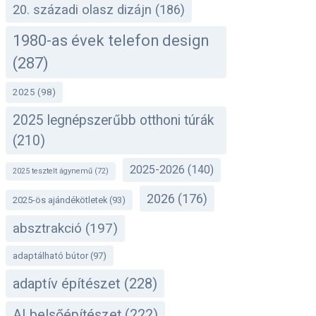
20. századi olasz dizájn
(186)
1980-as évek telefon design
(287)
2025
(98)
2025 legnépszerűbb otthoni túrák
(210)
2025-2026
(140)
2025 tesztelt ágynemű
(72)
2026
(176)
2025-ös ajándékötletek
(93)
absztrakció
(197)
adaptálható bútor
(97)
adaptív építészet
(228)
AI belsőépítészet
(222)