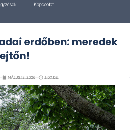
egyzések
Kapcsolat
nadai erdőben: meredek
lejtőn!
május 18, 2026
3:07 de.