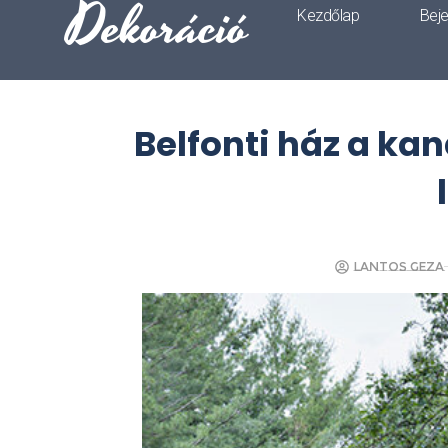
Dekoráció
Kezdőlap
Bej
Belfonti ház a ka
Lantos Geza