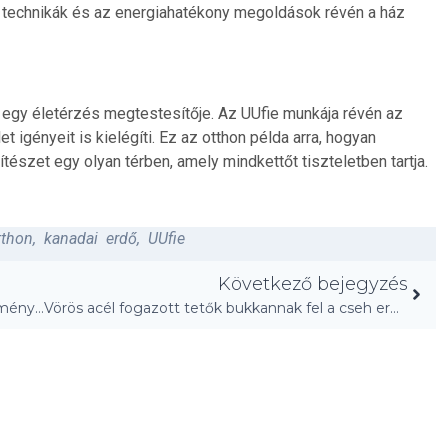
si technikák és az energiahatékony megoldások révén a ház
egy életérzés megtestesítője. Az UUfie munkája révén az
 igényeit is kielégíti. Ez az otthon példa arra, hogyan
ítészet egy olyan térben, amely mindkettőt tiszteletben tartja.
tthon
,
kanadai erdő
,
UUfie
Következő bejegyzés
Kirilagim papír műalkotások: Botanikai gyűjtemények!
Vörös acél fogazott tetők bukkannak fel a cseh erdőben