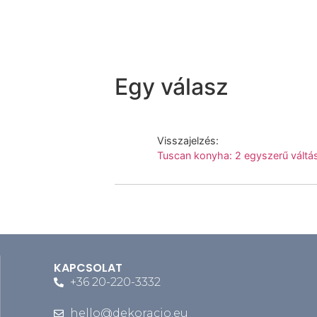
Egy válasz
Visszajelzés:
Tuscan konyha: 2 egyszerű váltás
KAPCSOLAT
+36 20-220-3332
hello@dekoracio.eu