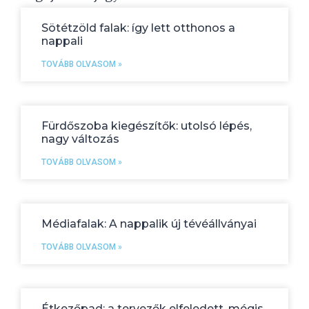
Sötétzöld falak: így lett otthonos a
nappali
TOVÁBB OLVASOM »
Fürdőszoba kiegészítők: utolsó lépés,
nagy változás
TOVÁBB OLVASOM »
Médiafalak: A nappalik új tévéállványai
TOVÁBB OLVASOM »
Étkezőpad: a tervezők elfeledett, mégis