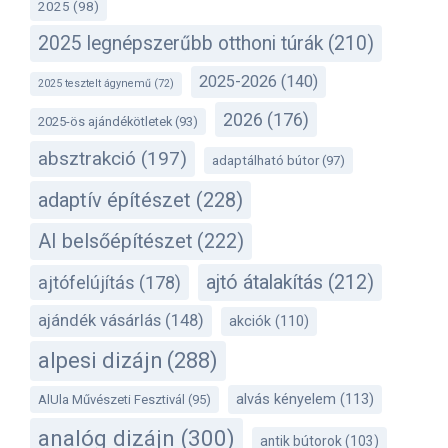
2025
(98)
2025 legnépszerűbb otthoni túrák
(210)
2025-2026
(140)
2025 tesztelt ágynemű
(72)
2026
(176)
2025-ös ajándékötletek
(93)
absztrakció
(197)
adaptálható bútor
(97)
adaptív építészet
(228)
AI belsőépítészet
(222)
ajtó átalakítás
(212)
ajtófelújítás
(178)
ajándék vásárlás
(148)
akciók
(110)
alpesi dizájn
(288)
alvás kényelem
(113)
AlUla Művészeti Fesztivál
(95)
analóg dizájn
(300)
antik bútorok
(103)