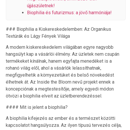
újjászületnek!
Biophilia és futurizmus: a jövő harmóniája!
### Biophilia a Kiskereskedelemben: Az Organikus
Textúrák és Lágy Fények Világa
A modern kiskereskedelem világában egyre nagyobb
hangsúlyt kap a vásárlói élmény. Az üzletek nem csupán
termékeket kínálnak, hanem egyfajta menedéket is a
rohanó világ elől, ahol a vásárlók lelassíthatnak,
megfigyelhetik a környezetüket és belső növekedést
élhetnek át. Az Inside the Bloom nevű projekt ennek a
koncepciónak a megtestesítője, amely egyedi módon
ötvözi a biophilia elveit az üzletberendezéssel.
#### Mit is jelent a biophilia?
A biophilia kifejezés az ember és a természet közötti
kapcsolatot hangsúlyozza. Az ilyen típusú tervezés célja,