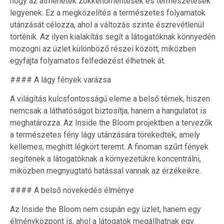
hogy az átmenetek zökkenőmentesek és természetesek
legyenek. Ez a megközelítés a természetes folyamatok
utánzását célozza, ahol a változás szinte észrevétlenül
történik. Az ilyen kialakítás segít a látogatóknak könnyedén
mozogni az üzlet különböző részei között, miközben
egyfajta folyamatos felfedezést élhetnek át.
#### A lágy fények varázsa
A világítás kulcsfontosságú eleme a belső térnek, hiszen
nemcsak a láthatóságot biztosítja, hanem a hangulatot is
meghatározza. Az Inside the Bloom projektben a tervezők
a természetes fény lágy utánzására törekedtek, amely
kellemes, meghitt légkört teremt. A finoman szűrt fények
segítenek a látogatóknak a környezetükre koncentrálni,
miközben megnyugtató hatással vannak az érzékeikre.
#### A belső növekedés élménye
Az Inside the Bloom nem csupán egy üzlet, hanem egy
élményközpont is, ahol a látogatók megállhatnak egy