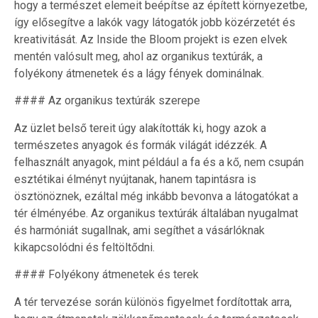
hogy a természet elemeit beépítse az épített környezetbe,
így elősegítve a lakók vagy látogatók jobb közérzetét és
kreativitását. Az Inside the Bloom projekt is ezen elvek
mentén valósult meg, ahol az organikus textúrák, a
folyékony átmenetek és a lágy fények dominálnak.
#### Az organikus textúrák szerepe
Az üzlet belső tereit úgy alakították ki, hogy azok a
természetes anyagok és formák világát idézzék. A
felhasznált anyagok, mint például a fa és a kő, nem csupán
esztétikai élményt nyújtanak, hanem tapintásra is
ösztönöznek, ezáltal még inkább bevonva a látogatókat a
tér élményébe. Az organikus textúrák általában nyugalmat
és harmóniát sugallnak, ami segíthet a vásárlóknak
kikapcsolódni és feltöltődni.
#### Folyékony átmenetek és terek
A tér tervezése során különös figyelmet fordítottak arra,