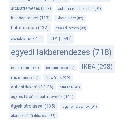
arculattervezés
(112)
automatikus takarítás
(91)
belsőépítészet
(113)
Black Friday
(82)
bútorfelújítás
(132)
családi otthon
(83)
DIY
(196)
csendes luxus
(86)
egyedi lakberendezés
(718)
IKEA
(298)
felület tisztítás
(71)
fenntarthatóság
(70)
New York
(99)
konyhai tárolás
(70)
otthoni dekoráció
(106)
vintage
(91)
ágy- és fürdőszobai alapvetők
(101)
ágyak tárolással
(135)
ágynemű színek
(94)
álomszerű fürdőszoba
(88)