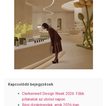
Kapcsolódó bejegyzések
Clerkenwell Design Week 2026: Főbb
pillanatok az utolsó napon
Régi dizájntrendek, amik 2026-ban