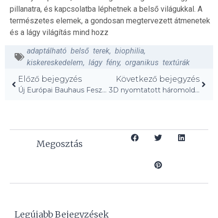
pillanatra, és kapcsolatba léphetnek a belső világukkal. A
természetes elemek, a gondosan megtervezett átmenetek
és a lágy világítás mind hozz
adaptálható belső terek
,
biophilia
,
kiskereskedelem
,
lágy fény
,
organikus textúrák
Előző bejegyzés
Következő bejegyzés
Új Európai Bauhaus Fesztivál: Megfizethető lakhatás stratégiái!
3D nyomtatott háromoldalas cipzár: merev rudakká és ívekké alakul!
Megosztás
Legújabb Bejegyzések