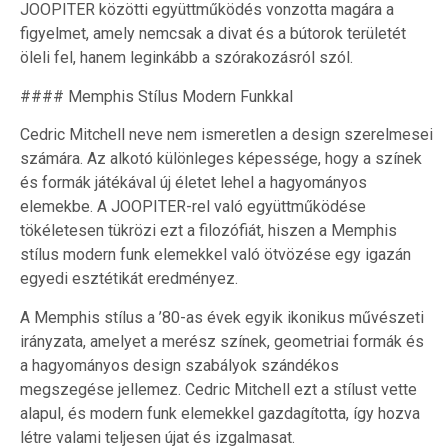
JOOPITER közötti együttműködés vonzotta magára a
figyelmet, amely nemcsak a divat és a bútorok területét
öleli fel, hanem leginkább a szórakozásról szól.
#### Memphis Stílus Modern Funkkal
Cedric Mitchell neve nem ismeretlen a design szerelmesei
számára. Az alkotó különleges képessége, hogy a színek
és formák játékával új életet lehel a hagyományos
elemekbe. A JOOPITER-rel való együttműködése
tökéletesen tükrözi ezt a filozófiát, hiszen a Memphis
stílus modern funk elemekkel való ötvözése egy igazán
egyedi esztétikát eredményez.
A Memphis stílus a ’80-as évek egyik ikonikus művészeti
irányzata, amelyet a merész színek, geometriai formák és
a hagyományos design szabályok szándékos
megszegése jellemez. Cedric Mitchell ezt a stílust vette
alapul, és modern funk elemekkel gazdagította, így hozva
létre valami teljesen újat és izgalmasat.