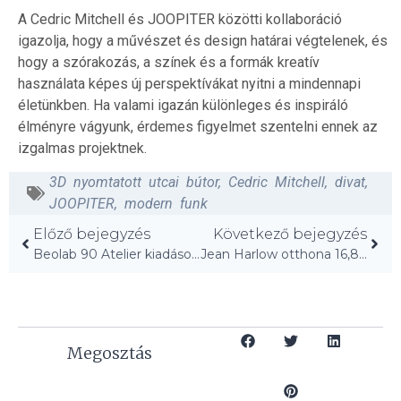
A Cedric Mitchell és JOOPITER közötti kollaboráció
igazolja, hogy a művészet és design határai végtelenek, és
hogy a szórakozás, a színek és a formák kreatív
használata képes új perspektívákat nyitni a mindennapi
életünkben. Ha valami igazán különleges és inspiráló
élményre vágyunk, érdemes figyelmet szentelni ennek az
izgalmas projektnek.
3D nyomtatott utcai bútor
,
Cedric Mitchell
,
divat
,
JOOPITER
,
modern funk
Előző bejegyzés
Következő bejegyzés
Beolab 90 Atelier kiadások: Felületek, látvány és hangzás varázsa!
Jean Harlow otthona 16,8 millióért eladó – a prém WC nélkül!
Megosztás