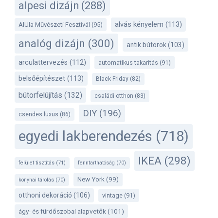
alpesi dizájn
(288)
alvás kényelem
(113)
AlUla Művészeti Fesztivál
(95)
analóg dizájn
(300)
antik bútorok
(103)
arculattervezés
(112)
automatikus takarítás
(91)
belsőépítészet
(113)
Black Friday
(82)
bútorfelújítás
(132)
családi otthon
(83)
DIY
(196)
csendes luxus
(86)
egyedi lakberendezés
(718)
IKEA
(298)
felület tisztítás
(71)
fenntarthatóság
(70)
New York
(99)
konyhai tárolás
(70)
otthoni dekoráció
(106)
vintage
(91)
ágy- és fürdőszobai alapvetők
(101)