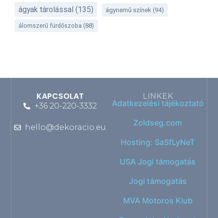
ágyak tárolással
(135)
ágynemű színek
(94)
álomszerű fürdőszoba
(88)
KAPCSOLAT
LINKEK
Adatkezelési tájékoztató
+36 20-220-3332
Zoldseg.com
hello@dekoracio.eu
Hosting: SaSfLyNeT
USA Jogi támogatás
Jogi támogatás
MVA Motoros Klub