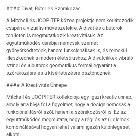
#### Divat, Bútor és Szórakozás
A Mitchell és JOOPITER közös projektje nem korlátozódik
csupán a vizuális művészetekre. A divat és a bútorok
területén is megmutatkozik kreativitásuk. Az
együttműködés darabjai nemcsak szemet
gyönyörködtetőek, hanem funkcionálisak is, és remekül
illeszkednek a modern életstílushoz. A divatcikkek vibráló
színei és a bútorok geometrikus formái egyaránt a
szórakozásra és a kísérletezésre ösztönöznek.
#### A Kreativitás Ünnepe
Mitchell és JOOPITER kollekciója egy igazi kreatív ünnep,
amely arra hívja fel a figyelmet, hogy a design nemcsak a
funkcionalitásról szól, hanem a szórakozásról is. Ez az
együttműködés megmutatja, hogy a régi és az új elemek
kombinálásával hogyan lehet valami igazán különlegeset
alkotni.