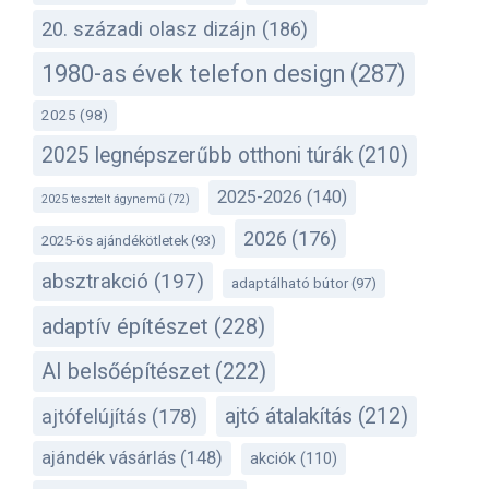
20. századi olasz dizájn
(186)
1980-as évek telefon design
(287)
2025
(98)
2025 legnépszerűbb otthoni túrák
(210)
2025-2026
(140)
2025 tesztelt ágynemű
(72)
2026
(176)
2025-ös ajándékötletek
(93)
absztrakció
(197)
adaptálható bútor
(97)
adaptív építészet
(228)
AI belsőépítészet
(222)
ajtó átalakítás
(212)
ajtófelújítás
(178)
ajándék vásárlás
(148)
akciók
(110)