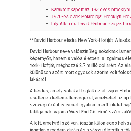
Karaktert kapott az 183 éves brooklyn
1970-es évek Polaroidja: Brooklyn Bro
Lily Allen és David Harbour eladják broo
**David Harbour eladta New York-i loftját: A laká
David Harbour neve valószínűleg sokaknak ismer
képernyőn, hanem a valós életben is izgalmas éle
York-i loftját, méghozzá 2,7 millió dollárért. Az 
különösen azért, mert egyesek szerint volt feles
lakásról.
A kérdés, amely sokakat foglalkoztat: vajon Harb
esetleges kellemetlenségeket, amelyeket az új d
szövegíróként is ismert, gyakran merít ihletet sa
találgatnak, vajon a West End Girl című szám való
A loft, amelyről szó van, igazán különleges helys
ingatlan a modern dizájn és a városi életstílus tök