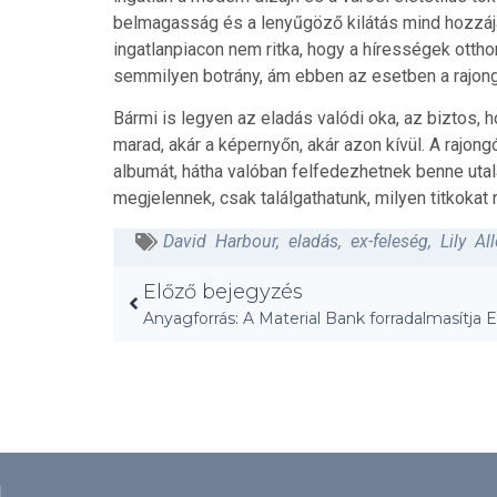
belmagasság és a lenyűgöző kilátás mind hozzáj
ingatlanpiacon nem ritka, hogy a hírességek ottho
semmilyen botrány, ám ebben az esetben a rajong
Bármi is legyen az eladás valódi oka, az biztos,
marad, akár a képernyőn, akár azon kívül. A rajong
albumát, hátha valóban felfedezhetnek benne utal
megjelennek, csak találgathatunk, milyen titkokat 
David Harbour
,
eladás
,
ex-feleség
,
Lily Al
Előző bejegyzés