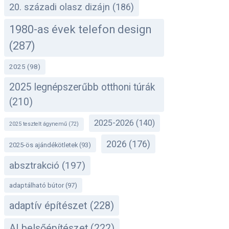
20. századi olasz dizájn
(186)
1980-as évek telefon design
(287)
2025
(98)
2025 legnépszerűbb otthoni túrák
(210)
2025-2026
(140)
2025 tesztelt ágynemű
(72)
2026
(176)
2025-ös ajándékötletek
(93)
absztrakció
(197)
adaptálható bútor
(97)
adaptív építészet
(228)
AI belsőépítészet
(222)