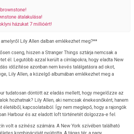
i brownstone!
wnstone átalakulása!
klyni házukat 7 millióért!
s, amelyről Lily Allen dalban emlékezhet meg?**
ősen cseng, hiszen a Stranger Things sztárja nemcsak a
tet él. Legutóbb azzal került a címlapokra, hogy eladta New
eladás időzítése azonban nem kevés találgatásra ad okot,
ége, Lily Allen, a közelgő albumában emlékezhet meg a
our tudatosan döntött az eladás mellett, hogy megelőzze az
alok hozhatnak? Lily Allen, aki nemcsak énekesnőként, hanem
ját életéből, kapcsolataiból. Így nem meglepő, hogy a rajongók
ban Harbour és az eladott loft történetét dolgozza-e fel.
zín volt a színész számára. A New York szívében található
életes kombinációját nyújtotta. A tágas tér, a nagy