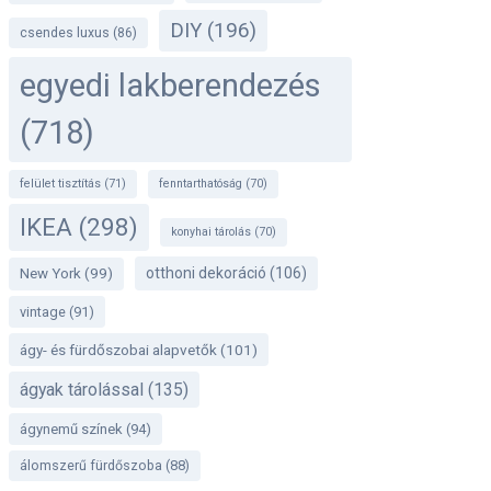
DIY
(196)
csendes luxus
(86)
egyedi lakberendezés
(718)
felület tisztítás
(71)
fenntarthatóság
(70)
IKEA
(298)
konyhai tárolás
(70)
otthoni dekoráció
(106)
New York
(99)
vintage
(91)
ágy- és fürdőszobai alapvetők
(101)
ágyak tárolással
(135)
ágynemű színek
(94)
álomszerű fürdőszoba
(88)