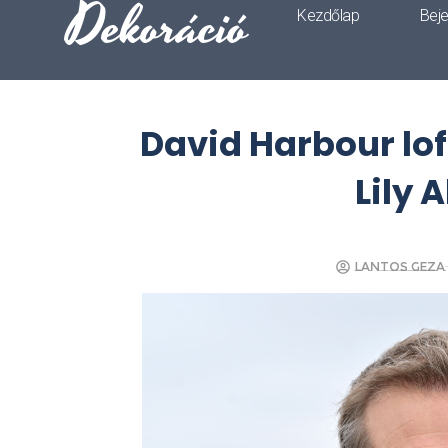
Dekoráció
Kezdőlap
Bej
David Harbour loftj
Lily 
Lantos Geza