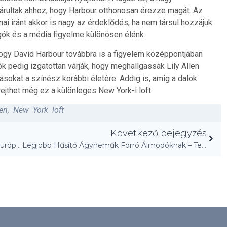
árultak ahhoz, hogy Harbour otthonosan érezze magát. Az
nai iránt akkor is nagy az érdeklődés, ha nem társul hozzájuk
ók és a média figyelme különösen élénk.
 hogy David Harbour továbbra is a figyelem középpontjában
ók pedig izgatottan várják, hogy meghallgassák Lily Allen
ásokat a színész korábbi életére. Addig is, amíg a dalok
rejthet még ez a különleges New York-i loft.
len
,
New York loft
Következő bejegyzés
Anyagforrás: A Material Bank forradalmasítja Európát!
Legjobb Hűsítő Ágyneműk Forró Álmodóknak – Tesztelve!