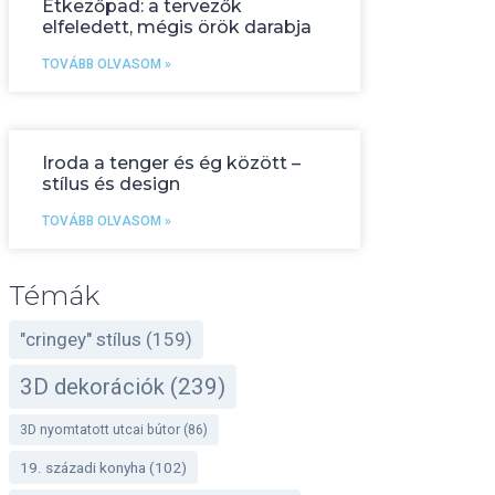
Étkezőpad: a tervezők
elfeledett, mégis örök darabja
TOVÁBB OLVASOM »
Iroda a tenger és ég között –
stílus és design
TOVÁBB OLVASOM »
Témák
"cringey" stílus
(159)
3D dekorációk
(239)
3D nyomtatott utcai bútor
(86)
19. századi konyha
(102)