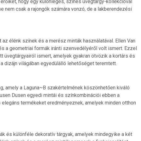
erőiket, hogy egy különleges, színes üvegtárgy-kollekcióval
ése nem csak a rajongók számára vonzó, de a lakberendezési
az élénk színek és a merész minták használatával. Ellen Van
és a geometriai formák iránti szenvedélyéről volt ismert. Ezzel
 üvegtárgyairól ismert, amelyek gyakran ötvözik a kortárs és
a dizájn világában egyedülálló lehetőséget teremtett.
eg, amely a Laguna~B szakértelmének köszönhetően kiváló
usen Dusen egyedi mintái és színkombinációi ebben a
gis elegáns termékeket eredményeznek, amelyek minden otthon
ázák és különféle dekoratív tárgyak, amelyek mindegyike a két