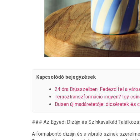
Kapcsolódó bejegyzések
24 óra Brüsszelben: Fedezd fel a város 
Terasztranszformáció ingyen? Így csin
Dusen új madáretetője: dicséretek és 
### Az Egyedi Dizájn és Színkavalkád Találkozá
A formabontó dizájn és a vibráló színek szerelm