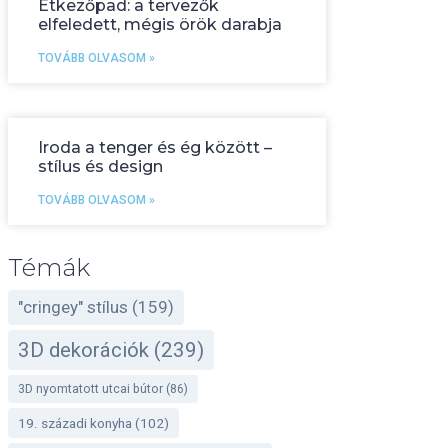
Étkezőpad: a tervezők
elfeledett, mégis örök darabja
TOVÁBB OLVASOM »
Iroda a tenger és ég között –
stílus és design
TOVÁBB OLVASOM »
Témák
"cringey" stílus
(159)
3D dekorációk
(239)
3D nyomtatott utcai bútor
(86)
19. századi konyha
(102)