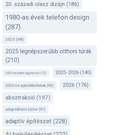
20. századi olasz dizájn
(186)
1980-as évek telefon design
(287)
2025
(98)
2025 legnépszerűbb otthoni túrák
(210)
2025-2026
(140)
2025 tesztelt ágynemű
(72)
2026
(176)
2025-ös ajándékötletek
(93)
absztrakció
(197)
adaptálható bútor
(97)
adaptív építészet
(228)
AI belsőépítészet
(222)