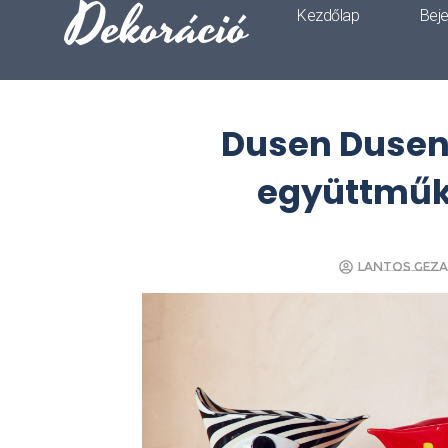
Dekoráció
Kezdőlap
Bej
Dusen Dusen
együttműk
Lantos Gez