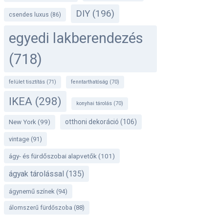
DIY
(196)
csendes luxus
(86)
egyedi lakberendezés
(718)
felület tisztítás
(71)
fenntarthatóság
(70)
IKEA
(298)
konyhai tárolás
(70)
otthoni dekoráció
(106)
New York
(99)
vintage
(91)
ágy- és fürdőszobai alapvetők
(101)
ágyak tárolással
(135)
ágynemű színek
(94)
álomszerű fürdőszoba
(88)