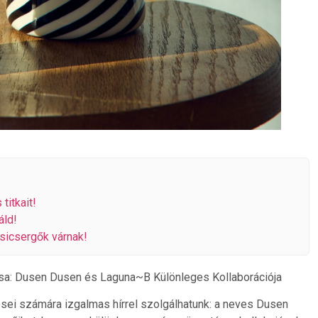
titkait!
áld!
csicsergők várnak!
sa: Dusen Dusen és Laguna~B Különleges Kollaborációja
esei számára izgalmas hírrel szolgálhatunk: a neves Dusen