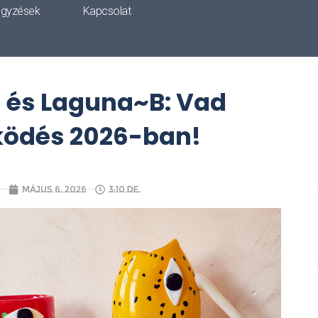
egyzések
Kapcsolat
 és Laguna~B: Vad
ödés 2026-ban!
a
május 6, 2026
3:10 de.