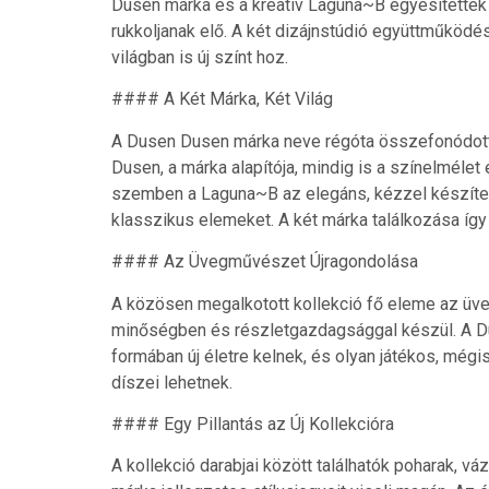
Dusen márka és a kreatív Laguna~B egyesítették 
rukkoljanak elő. A két dizájnstúdió együttműköd
világban is új színt hoz.
#### A Két Márka, Két Világ
A Dusen Dusen márka neve régóta összefonódott 
Dusen, a márka alapítója, mindig is a színelmélet 
szemben a Laguna~B az elegáns, kézzel készített
klasszikus elemeket. A két márka találkozása így 
#### Az Üvegművészet Újragondolása
A közösen megalkotott kollekció fő eleme az üv
minőségben és részletgazdagsággal készül. A D
formában új életre kelnek, és olyan játékos, mé
díszei lehetnek.
#### Egy Pillantás az Új Kollekcióra
A kollekció darabjai között találhatók poharak, v