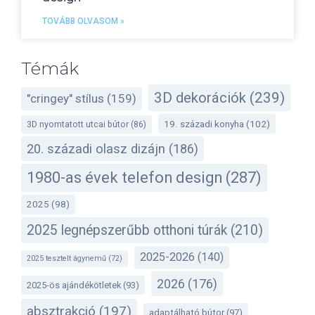
TOVÁBB OLVASOM »
Témák
3D dekorációk
(239)
"cringey" stílus
(159)
19. századi konyha
(102)
3D nyomtatott utcai bútor
(86)
20. századi olasz dizájn
(186)
1980-as évek telefon design
(287)
2025
(98)
2025 legnépszerűbb otthoni túrák
(210)
2025-2026
(140)
2025 tesztelt ágynemű
(72)
2026
(176)
2025-ös ajándékötletek
(93)
absztrakció
(197)
adaptálható bútor
(97)