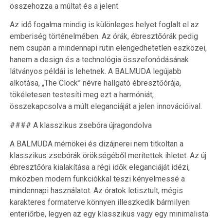
összehozza a múltat és a jelent
Az idő fogalma mindig is különleges helyet foglalt el az
emberiség történelmében. Az órák, ébresztőórák pedig
nem csupán a mindennapi rutin elengedhetetlen eszközei,
hanem a design és a technológia összefonódásának
látványos példái is lehetnek. A BALMUDA legújabb
alkotása, „The Clock” névre hallgató ébresztőórája,
tökéletesen testesíti meg ezt a harmóniát,
összekapcsolva a múlt eleganciáját a jelen innovációival.
#### A klasszikus zsebóra újragondolva
A BALMUDA mérnökei és dizájnerei nem titkoltan a
klasszikus zsebórák örökségéből merítettek ihletet. Az új
ébresztőóra kialakítása a régi idők eleganciáját idézi,
miközben modern funkciókkal teszi kényelmessé a
mindennapi használatot. Az óratok letisztult, mégis
karakteres formaterve könnyen illeszkedik bármilyen
enteriőrbe, legyen az egy klasszikus vagy egy minimalista