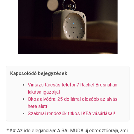
Kapcsolódó bejegyzések
Vintázs tárcsás telefon? Rachel Brosnahan
lakása igazolja!
Okos alvóóra: 25 dollárral olcsóbb az alvás
hete alatt!
Szakmai rendezők titkos IKEA vásárlásai!
### Az idő eleganciája: A BALMUDA új ébresztőórája, ami