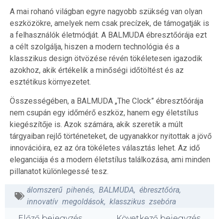
A mai rohanó világban egyre nagyobb szükség van olyan
eszközökre, amelyek nem csak precízek, de támogatják is
a felhasználók életmódját. A BALMUDA ébresztőórája ezt
a célt szolgálja, hiszen a modern technológia és a
klasszikus design ötvözése révén tökéletesen igazodik
azokhoz, akik értékelik a minőségi időtöltést és az
esztétikus környezetet.
Összességében, a BALMUDA „The Clock” ébresztőórája
nem csupán egy időmérő eszköz, hanem egy életstílus
kiegészítője is. Azok számára, akik szeretik a múlt
tárgyaiban rejlő történeteket, de ugyanakkor nyitottak a jövő
innovációira, ez az óra tökéletes választás lehet. Az idő
eleganciája és a modern életstílus találkozása, ami minden
pillanatot különlegessé tesz.
álomszerű pihenés
,
BALMUDA
,
ébresztőóra
,
innovatív megoldások
,
klasszikus zsebóra
Előző bejegyzés
Következő bejegyzés