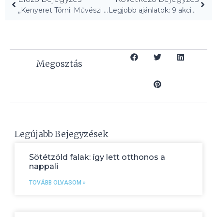
„Kenyeret Törni: Művészi Élmény az Új Dallasi Pékségben”
Legjobb ajánlatok: 9 akció a Memorial Day Sale-en!
Megosztás
Legújabb Bejegyzések
Sötétzöld falak: így lett otthonos a
nappali
TOVÁBB OLVASOM »