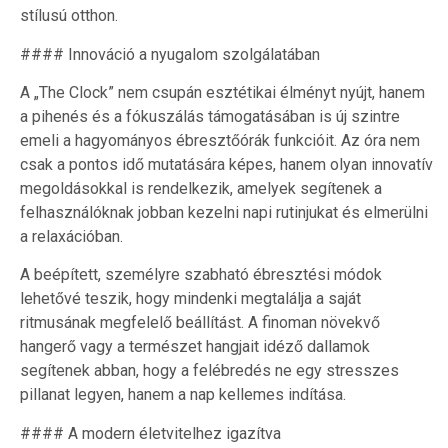
stílusú otthon.
#### Innováció a nyugalom szolgálatában
A „The Clock” nem csupán esztétikai élményt nyújt, hanem
a pihenés és a fókuszálás támogatásában is új szintre
emeli a hagyományos ébresztőórák funkcióit. Az óra nem
csak a pontos idő mutatására képes, hanem olyan innovatív
megoldásokkal is rendelkezik, amelyek segítenek a
felhasználóknak jobban kezelni napi rutinjukat és elmerülni
a relaxációban.
A beépített, személyre szabható ébresztési módok
lehetővé teszik, hogy mindenki megtalálja a saját
ritmusának megfelelő beállítást. A finoman növekvő
hangerő vagy a természet hangjait idéző dallamok
segítenek abban, hogy a felébredés ne egy stresszes
pillanat legyen, hanem a nap kellemes indítása.
#### A modern életvitelhez igazítva