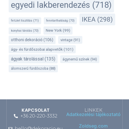
egyedi lakberendezés
(718)
IKEA
(298)
felület tisztítás
(71)
fenntarthatóság
(70)
New York
(99)
konyhai tárolás
(70)
otthoni dekoráció
(106)
vintage
(91)
ágy- és fürdőszobai alapvetők
(101)
ágyak tárolással
(135)
ágynemű színek
(94)
álomszerű fürdőszoba
(88)
KAPCSOLAT
LINKEK
Adatkezelési tájékoztató
+36 20-220-3332
Zoldseg.com
hello@dekoracio.eu