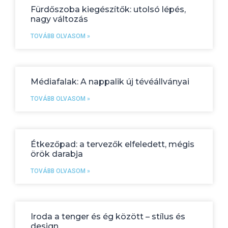
Fürdőszoba kiegészítők: utolsó lépés,
nagy változás
TOVÁBB OLVASOM »
Médiafalak: A nappalik új tévéállványai
TOVÁBB OLVASOM »
Étkezőpad: a tervezők elfeledett, mégis
örök darabja
TOVÁBB OLVASOM »
Iroda a tenger és ég között – stílus és
design