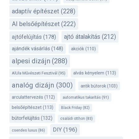
adaptív építészet
(228)
AI belsőépítészet
(222)
ajtó átalakítás
(212)
ajtófelújítás
(178)
ajándék vásárlás
(148)
akciók
(110)
alpesi dizájn
(288)
alvás kényelem
(113)
AlUla Művészeti Fesztivál
(95)
analóg dizájn
(300)
antik bútorok
(103)
arculattervezés
(112)
automatikus takarítás
(91)
belsőépítészet
(113)
Black Friday
(82)
bútorfelújítás
(132)
családi otthon
(83)
DIY
(196)
csendes luxus
(86)