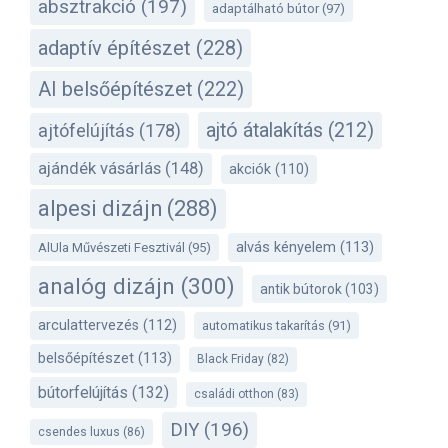
absztrakció
(197)
adaptálható bútor
(97)
adaptív építészet
(228)
AI belsőépítészet
(222)
ajtó átalakítás
(212)
ajtófelújítás
(178)
ajándék vásárlás
(148)
akciók
(110)
alpesi dizájn
(288)
alvás kényelem
(113)
AlUla Művészeti Fesztivál
(95)
analóg dizájn
(300)
antik bútorok
(103)
arculattervezés
(112)
automatikus takarítás
(91)
belsőépítészet
(113)
Black Friday
(82)
bútorfelújítás
(132)
családi otthon
(83)
DIY
(196)
csendes luxus
(86)