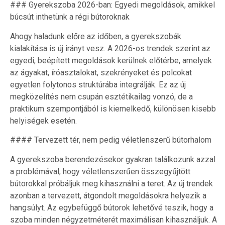
### Gyerekszoba 2026-ban: Egyedi megoldások, amikkel
búcsút inthetünk a régi bútoroknak
Ahogy haladunk előre az időben, a gyerekszobák
kialakítása is új irányt vesz. A 2026-os trendek szerint az
egyedi, beépített megoldások kerülnek előtérbe, amelyek
az ágyakat, íróasztalokat, szekrényeket és polcokat
egyetlen folytonos struktúrába integrálják. Ez az új
megközelítés nem csupán esztétikailag vonzó, de a
praktikum szempontjából is kiemelkedő, különösen kisebb
helyiségek esetén.
#### Tervezett tér, nem pedig véletlenszerű bútorhalom
A gyerekszoba berendezésekor gyakran találkozunk azzal
a problémával, hogy véletlenszerűen összegyűjtött
bútorokkal próbáljuk meg kihasználni a teret. Az új trendek
azonban a tervezett, átgondolt megoldásokra helyezik a
hangsúlyt. Az egybefüggő bútorok lehetővé teszik, hogy a
szoba minden négyzetméterét maximálisan kihasználjuk. A