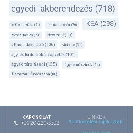
egyedi lakberendezés
(718)
IKEA
(298)
felület tisztítás
(71)
fenntarthatóság
(70)
New York
(99)
konyhai tárolás
(70)
otthoni dekoráció
(106)
vintage
(91)
ágy- és fürdőszobai alapvetők
(101)
ágyak tárolással
(135)
ágynemű színek
(94)
álomszerű fürdőszoba
(88)
KAPCSOLAT
LINKEK
Adatkezelési tájékoztató
+36 20-220-3332