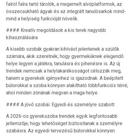
falról falra tartó tárolók, a megemelt alvóplatformok, az
összecsukható ágyak és az integrált tanulósarkok mind-
mind a helyiség funkcióját növelik.
#### Kreatív megoldások a kis terek nagyobb
kihasználására
A kisebb szobák gyakran kihívást jelentenek a szülők
számára, akik szeretnék, hogy gyermeküknek elegendő
helye legyen a játékra, tanulásra és pihenésre is. Az új
trendek nemcsak a helytakarékosságot célozzák meg,
hanem a gyerekek igényeihez is igazodnak. A beépített
bútorokkal a szoba könnyen alakítható többfunkciós térré,
ahol minden zónának megvan a maga helye.
#### A jövő szobái: Egyedi és személyre szabott
A 2026-os gyerekszoba trendek egyik legfontosabb
jellemzője, hogy lehetőséget biztosítanak a személyre
szabásra. Az egyedi tervezésű bútorokkal könnyen