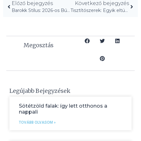
Előző bejegyzés
Következő bejegyzés
Barokk Stílus: 2026-os Bútortrendek, Arany Részletekkel!
Tisztítószerek: Egyik eltüntette a régi barna foltokat!
Megosztás
Legújabb Bejegyzések
Sötétzöld falak: így lett otthonos a
nappali
TOVÁBB OLVASOM »