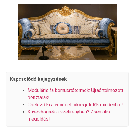
Kapcsolódó bejegyzések
Moduláris fa bemutatótermek: Újraértelmezett
pénztárak!
Cselezd ki a vécédet: okos jelölők mindenhol!
Kávésbögrék a szekrényben? Zseniális
megoldás!