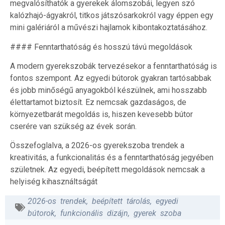
megvalósíthatók a gyerekek álomszobái, legyen szó
kalózhajó-ágyakról, titkos játszósarkokról vagy éppen egy
mini galériáról a művészi hajlamok kibontakoztatásához.
#### Fenntarthatóság és hosszú távú megoldások
A modern gyerekszobák tervezésekor a fenntarthatóság is
fontos szempont. Az egyedi bútorok gyakran tartósabbak
és jobb minőségű anyagokból készülnek, ami hosszabb
élettartamot biztosít. Ez nemcsak gazdaságos, de
környezetbarát megoldás is, hiszen kevesebb bútor
cserére van szükség az évek során.
Összefoglalva, a 2026-os gyerekszoba trendek a
kreativitás, a funkcionalitás és a fenntarthatóság jegyében
születnek. Az egyedi, beépített megoldások nemcsak a
helyiség kihasználtságát
2026-os trendek
,
beépített tárolás
,
egyedi
bútorok
,
funkcionális dizájn
,
gyerek szoba