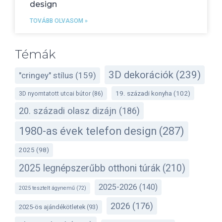
design
TOVÁBB OLVASOM »
Témák
3D dekorációk
(239)
"cringey" stílus
(159)
19. századi konyha
(102)
3D nyomtatott utcai bútor
(86)
20. századi olasz dizájn
(186)
1980-as évek telefon design
(287)
2025
(98)
2025 legnépszerűbb otthoni túrák
(210)
2025-2026
(140)
2025 tesztelt ágynemű
(72)
2026
(176)
2025-ös ajándékötletek
(93)