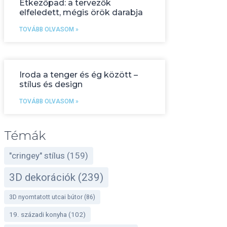
Étkezőpad: a tervezők
elfeledett, mégis örök darabja
TOVÁBB OLVASOM »
Iroda a tenger és ég között –
stílus és design
TOVÁBB OLVASOM »
Témák
"cringey" stílus
(159)
3D dekorációk
(239)
3D nyomtatott utcai bútor
(86)
19. századi konyha
(102)