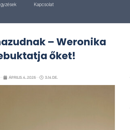
egyzések
Kapcsolat
hazudnak – Weronika
ebuktatja őket!
április 4, 2026
3:14 de.