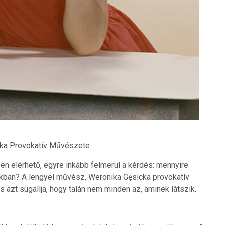
cka Provokatív Művészete
ben elérhető, egyre inkább felmerül a kérdés: mennyire
kban? A lengyel művész, Weronika Gęsicka provokatív
és azt sugallja, hogy talán nem minden az, aminek látszik.