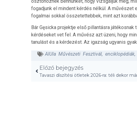
ösztönöznek bennünket, hogy vizsgáljuk meg, mil
fogadjunk el mindent kérdés nélkül. A művészet e
fogalmai sokkal összetettebbek, mint azt korább
Bár Gęsicka projektje első pillantásra játékosnak
kérdéseket vet fel. A művész azt üzeni, hogy min
tanulást és a kérdezést. Az igazság ugyanis gyak
AlUla Művészeti Fesztivál
,
enciklopédiák
Előző bejegyzés