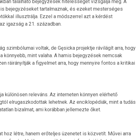
ákban található bejegyzések hitelességét vizsgálja meg. A
mis bejegyzéseket tartalmaznak, és ezeket mesterséges
otókkal illusztrálja. Ezzel a módszerrel azt a kérdést
s az igazság a 21. században.
szimbólumai voltak, de Gęsicka projektje rávilágít arra, hogy
ása könnyebb, mint valaha. A hamis bejegyzések nemcsak
 ráirányítják a figyelmet arra, hogy mennyire fontos a kritikai
ja különösen releváns. Az interneten könnyen elérhető
gtól elrugaszkodottak lehetnek. Az enciklopédiák, mint a tudás
atatlan bizalmat, ami korábban jellemezte őket.
hoz létre, hanem erőteljes üzenetet is közvetít. Művei arra