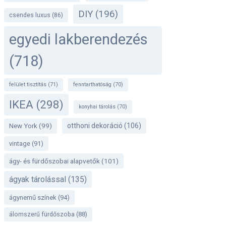
DIY
(196)
csendes luxus
(86)
egyedi lakberendezés
(718)
felület tisztítás
(71)
fenntarthatóság
(70)
IKEA
(298)
konyhai tárolás
(70)
otthoni dekoráció
(106)
New York
(99)
vintage
(91)
ágy- és fürdőszobai alapvetők
(101)
ágyak tárolással
(135)
ágynemű színek
(94)
álomszerű fürdőszoba
(88)