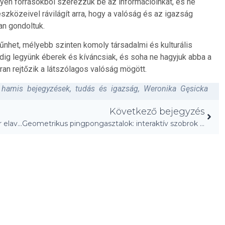
yen forrásokból szerezzük be az információinkat, és ne
szközeivel rávilágít arra, hogy a valóság és az igazság
an gondoltuk.
 tűnhet, mélyebb szinten komoly társadalmi és kulturális
dig legyünk éberek és kíváncsiak, és soha ne hagyjuk abba a
ran rejtőzik a látszólagos valóság mögött.
,
hamis bejegyzések
,
tudás és igazság
,
Weronika Gęsicka
Következő bejegyzés
Tavaszi díszítési ötletek 2026-ra: téli dekor már elavult!
Geometrikus pingpongasztalok: interaktív szobrok a parkban!