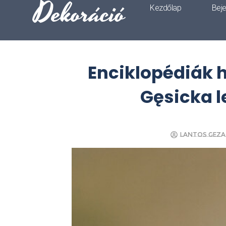
Dekoráció
Kezdőlap
Bej
Enciklopédiák 
Gęsicka l
Lantos Geza