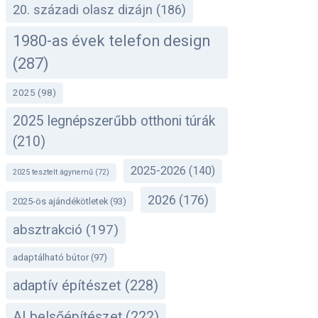
20. századi olasz dizájn
(186)
1980-as évek telefon design
(287)
2025
(98)
2025 legnépszerűbb otthoni túrák
(210)
2025-2026
(140)
2025 tesztelt ágynemű
(72)
2026
(176)
2025-ös ajándékötletek
(93)
absztrakció
(197)
adaptálható bútor
(97)
adaptív építészet
(228)
AI belsőépítészet
(222)