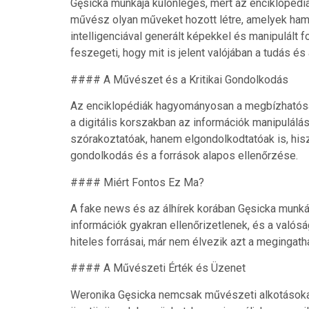
Gęsicka munkája különleges, mert az enciklopédi
művész olyan műveket hozott létre, amelyek ha
intelligenciával generált képekkel és manipulált f
feszegeti, hogy mit is jelent valójában a tudás é
#### A Művészet és a Kritikai Gondolkodás
Az enciklopédiák hagyományosan a megbízhatóság 
a digitális korszakban az információk manipulál
szórakoztatóak, hanem elgondolkodtatóak is, hiszen
gondolkodás és a források alapos ellenőrzése.
#### Miért Fontos Ez Ma?
A fake news és az álhírek korában Gęsicka munká
információk gyakran ellenőrizetlenek, és a valósá
hiteles forrásai, már nem élvezik azt a megingath
#### A Művészeti Érték és Üzenet
Weronika Gęsicka nemcsak művészeti alkotásokat 