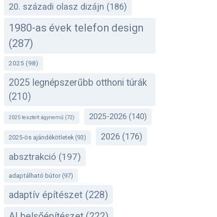
20. századi olasz dizájn
(186)
1980-as évek telefon design
(287)
2025
(98)
2025 legnépszerűbb otthoni túrák
(210)
2025-2026
(140)
2025 tesztelt ágynemű
(72)
2026
(176)
2025-ös ajándékötletek
(93)
absztrakció
(197)
adaptálható bútor
(97)
adaptív építészet
(228)
AI belsőépítészet
(222)