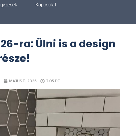
egyzések
Kapcsolat
26-ra: Ülni is a design
része!
május 11, 2026
3:05 de.