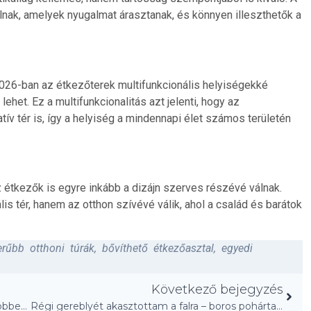
lnak, amelyek nyugalmat árasztanak, és könnyen illeszthetők a
026-ban az étkezőterek multifunkcionális helyiségekké
 lehet. Ez a multifunkcionalitás azt jelenti, hogy az
ív tér is, így a helyiség a mindennapi élet számos területén
 étkezők is egyre inkább a dizájn szerves részévé válnak.
s tér, hanem az otthon szívévé válik, ahol a család és barátok
rűbb otthoni túrák
,
bővíthető étkezőasztal
,
egyedi
Következő bejegyzés
Újságpapírral Tisztítottam Az Ablakot – Megdöbbentő Eredmény!
Régi gereblyét akasztottam a falra – boros pohártartó lett!