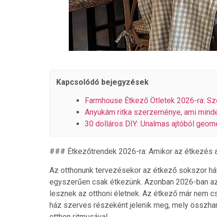
Kapcsolódó bejegyzések
Farmhouse Étkező Ötletek 2026-ra: Sz
Anyukám ritka szerzeménye, ami minde
30 dolláros DIY: Unalmas ajtóból geome
### Étkezőtrendek 2026-ra: Amikor az étkezés a 
Az otthonunk tervezésekor az étkező sokszor hátté
egyszerűen csak étkezünk. Azonban 2026-ban az é
lesznek az otthoni életnek. Az étkező már nem cs
ház szerves részeként jelenik meg, mely összhan
otthon ritmusával.