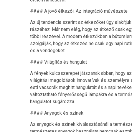
#### A jövő étkezői: Az integráció művészete
Az új tendencia szerint az étkezőket úgy alakítju
részéhez. Már nem elég, hogy az étkező csak egy 
többi részével. A modern étkezőkben a bútorelem
szolgálják, hogy az étkezés ne csak egy napi rut
és a vendégeket.
#### Világítás és hangulat
A fények kulcsszerepet játszanak abban, hogy az
világítási megoldások innovatívak és személyre s
esti vacsorák meghitt hangulatát és a napi tevé
változtatható fényerősségű lámpákra és a termés
hangulatot sugározza.
#### Anyagok és színek
Az anyagok és színek kiválasztásánál a természet
természetes anyagok használata nemcsak esztéti