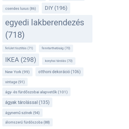
DIY
(196)
csendes luxus
(86)
egyedi lakberendezés
(718)
felület tisztítás
(71)
fenntarthatóság
(70)
IKEA
(298)
konyhai tárolás
(70)
otthoni dekoráció
(106)
New York
(99)
vintage
(91)
ágy- és fürdőszobai alapvetők
(101)
ágyak tárolással
(135)
ágynemű színek
(94)
álomszerű fürdőszoba
(88)