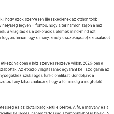
k ki, hogy azok szervesen illeszkedjenek az otthon többi
helyiség legyen – fontos, hogy a tér harmonizáljon a ház
ek, a világítás és a dekorációs elemek mind-mind azt
in legyen, hanem egy élmény, amely összekapcsolja a családot
 étkező valóban a ház szerves részévé váljon. 2026-ban a
zabottak. Az étkező világításának egyaránt kell szolgálnia az
kenységekhez szükséges funkcionalitást. Gondoljunk a
zetes fény kihasználására, hogy a tér mindig a megfelelő
esség és az időtállóság kerül előtérbe. A fa, a márvány és a
kailag kellemes, hanem tartósság szempontjából is kiváló. A