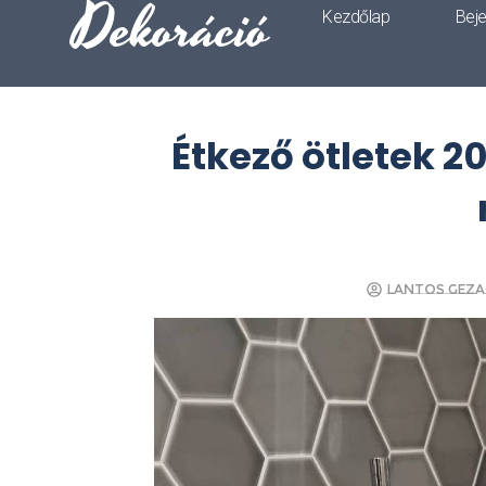
Dekoráció
Kezdőlap
Bej
Étkező ötletek 20
Lantos Geza