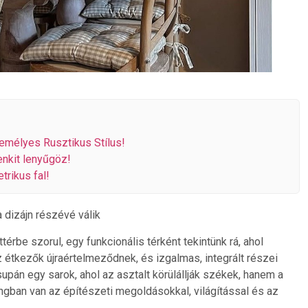
emélyes Rusztikus Stílus!
nkit lenyűgöz!
trikus fal!
dizájn részévé válik
rbe szorul, egy funkcionális térként tekintünk rá, ahol
tkezők újraértelmeződnek, és izgalmas, integrált részei
upán egy sarok, ahol az asztalt körülállják székek, hanem a
gban van az építészeti megoldásokkal, világítással és az