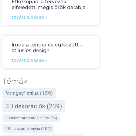
Étkezőpad: a tervezők
elfeledett, mégis örök darabja
TOVÁBB OLVASOM »
Iroda a tenger és ég között –
stílus és design
TOVÁBB OLVASOM »
Témák
"cringey" stílus
(159)
3D dekorációk
(239)
3D nyomtatott utcai bútor
(86)
19. századi konyha
(102)