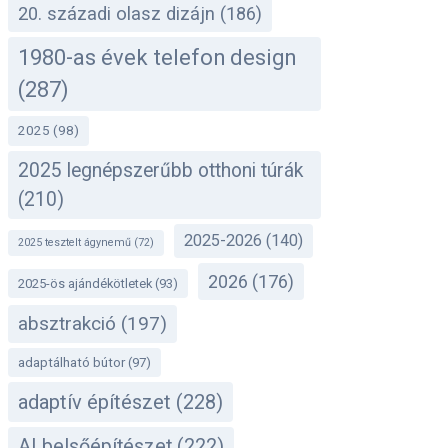
20. századi olasz dizájn
(186)
1980-as évek telefon design
(287)
2025
(98)
2025 legnépszerűbb otthoni túrák
(210)
2025-2026
(140)
2025 tesztelt ágynemű
(72)
2026
(176)
2025-ös ajándékötletek
(93)
absztrakció
(197)
adaptálható bútor
(97)
adaptív építészet
(228)
AI belsőépítészet
(222)