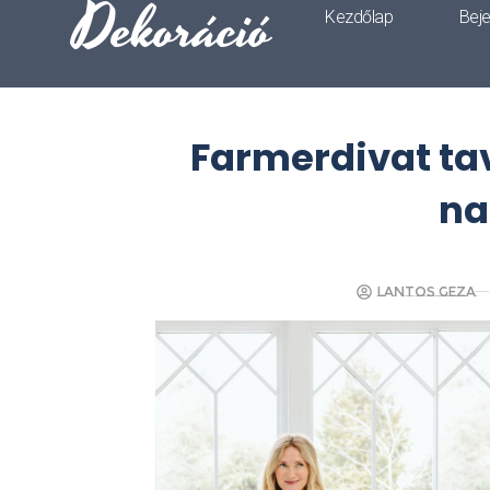
Dekoráció
Kezdőlap
Bej
Farmerdivat ta
na
Lantos Geza