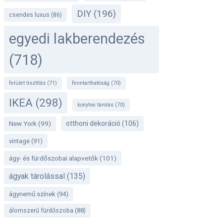
DIY
(196)
csendes luxus
(86)
egyedi lakberendezés
(718)
felület tisztítás
(71)
fenntarthatóság
(70)
IKEA
(298)
konyhai tárolás
(70)
otthoni dekoráció
(106)
New York
(99)
vintage
(91)
ágy- és fürdőszobai alapvetők
(101)
ágyak tárolással
(135)
ágynemű színek
(94)
álomszerű fürdőszoba
(88)