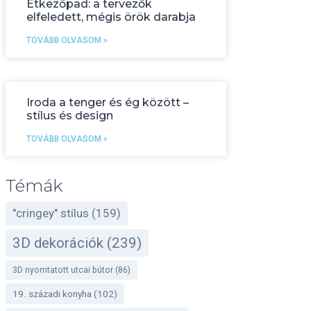
Étkezőpad: a tervezők
elfeledett, mégis örök darabja
TOVÁBB OLVASOM »
Iroda a tenger és ég között –
stílus és design
TOVÁBB OLVASOM »
Témák
"cringey" stílus
(159)
3D dekorációk
(239)
3D nyomtatott utcai bútor
(86)
19. századi konyha
(102)