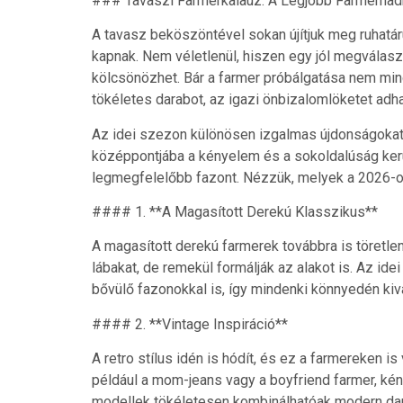
### Tavaszi Farmerkalauz: A Legjobb Farmerna
A tavasz beköszöntével sokan újítjuk meg ruhatár
kapnak. Nem véletlenül, hiszen egy jól megválas
kölcsönözhet. Bár a farmer próbálgatása nem min
tökéletes darabot, az igazi önbizalomlöketet adha
Az idei szezon különösen izgalmas újdonságokat 
középpontjába a kényelem és a sokoldalúság kerül
legmegfelelőbb fazont. Nézzük, melyek a 2026-o
#### 1. **A Magasított Derekú Klasszikus**
A magasított derekú farmerek továbbra is töretl
lábakat, de remekül formálják az alakot is. Az id
bővülő fazonokkal is, így mindenki könnyedén ki
#### 2. **Vintage Inspiráció**
A retro stílus idén is hódít, és ez a farmereken i
például a mom-jeans vagy a boyfriend farmer, kén
modellek tökéletesen kombinálhatóak modern darab