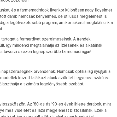
drágok 2026-ban
unkat, és a farmernadrágok ilyenkor különösen nagy figyelmet
ztott darab nemcsak kényelmes, de stílusos megjelenést is
dig a legélvezetesebb program, amikor sikerül megtalálnunk a
t.
tartogat a farmerdivat szerelmeseinek. A trendek
t, így mindenki megtalálhatja az ízlésének és alkatának
s tavaszi szezon legnépszerűbb farmernadrágjai!
en népszerűségnek örvendenek. Nemcsak optikailag nyújtják a
ei modellek között találkozhatunk szűkített, egyenes szárú és
választhatja a számára legelőnyösebb szabást.
s visszaköszön. Az ’80-as és ’90-es évek ihlette darabok, mint
yelmes viseletet és laza megjelenést biztosítanak. Ezek a
okkal, így a régmúlt idők divatját a mai trendekkel