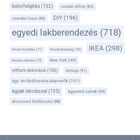
bútorfelújítás
(132)
családi otthon
(83)
DIY
(196)
csendes luxus
(86)
egyedi lakberendezés
(718)
IKEA
(298)
felület tisztítás
(71)
fenntarthatóság
(70)
New York
(99)
konyhai tárolás
(70)
otthoni dekoráció
(106)
vintage
(91)
ágy- és fürdőszobai alapvetők
(101)
ágyak tárolással
(135)
ágynemű színek
(94)
álomszerű fürdőszoba
(88)