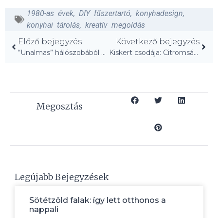
1980-as évek
,
DIY fűszertartó
,
konyhadesign
,
konyhai tárolás
,
kreatív megoldás
Előző bejegyzés
Következő bejegyzés
“Unalmas” hálószobából merész fal néhány nap alatt!
Kiskert csodája: Citromsárga csirkeház a Costco-tól!
Megosztás
Legújabb Bejegyzések
Sötétzöld falak: így lett otthonos a
nappali