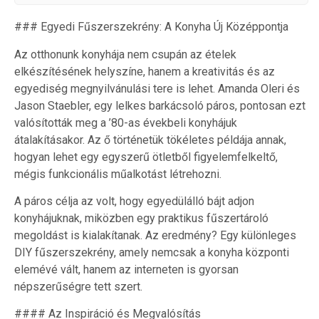
### Egyedi Fűszerszekrény: A Konyha Új Középpontja
Az otthonunk konyhája nem csupán az ételek
elkészítésének helyszíne, hanem a kreativitás és az
egyediség megnyilvánulási tere is lehet. Amanda Oleri és
Jason Staebler, egy lelkes barkácsoló páros, pontosan ezt
valósították meg a ’80-as évekbeli konyhájuk
átalakításakor. Az ő történetük tökéletes példája annak,
hogyan lehet egy egyszerű ötletből figyelemfelkeltő,
mégis funkcionális műalkotást létrehozni.
A páros célja az volt, hogy egyedülálló bájt adjon
konyhájuknak, miközben egy praktikus fűszertároló
megoldást is kialakítanak. Az eredmény? Egy különleges
DIY fűszerszekrény, amely nemcsak a konyha központi
elemévé vált, hanem az interneten is gyorsan
népszerűségre tett szert.
#### Az Inspiráció és Megvalósítás