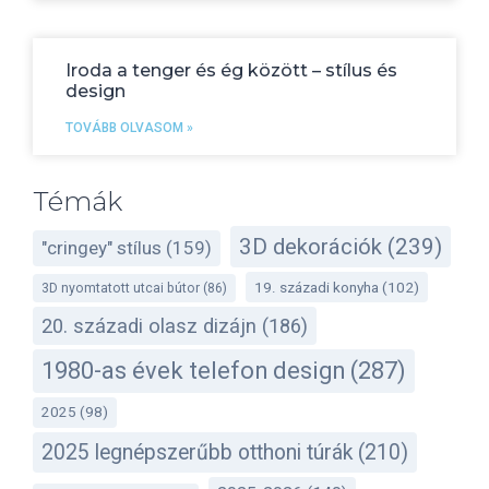
Iroda a tenger és ég között – stílus és
design
TOVÁBB OLVASOM »
Témák
3D dekorációk
(239)
"cringey" stílus
(159)
19. századi konyha
(102)
3D nyomtatott utcai bútor
(86)
20. századi olasz dizájn
(186)
1980-as évek telefon design
(287)
2025
(98)
2025 legnépszerűbb otthoni túrák
(210)