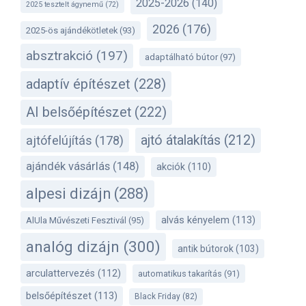
2025-2026
(140)
2025 tesztelt ágynemű
(72)
2026
(176)
2025-ös ajándékötletek
(93)
absztrakció
(197)
adaptálható bútor
(97)
adaptív építészet
(228)
AI belsőépítészet
(222)
ajtó átalakítás
(212)
ajtófelújítás
(178)
ajándék vásárlás
(148)
akciók
(110)
alpesi dizájn
(288)
alvás kényelem
(113)
AlUla Művészeti Fesztivál
(95)
analóg dizájn
(300)
antik bútorok
(103)
arculattervezés
(112)
automatikus takarítás
(91)
belsőépítészet
(113)
Black Friday
(82)