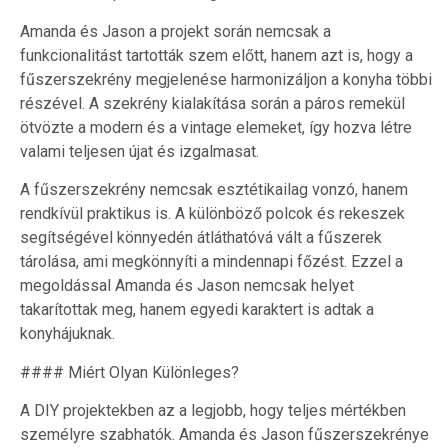
Amanda és Jason a projekt során nemcsak a
funkcionalitást tartották szem előtt, hanem azt is, hogy a
fűszerszekrény megjelenése harmonizáljon a konyha többi
részével. A szekrény kialakítása során a páros remekül
ötvözte a modern és a vintage elemeket, így hozva létre
valami teljesen újat és izgalmasat.
A fűszerszekrény nemcsak esztétikailag vonzó, hanem
rendkívül praktikus is. A különböző polcok és rekeszek
segítségével könnyedén átláthatóvá vált a fűszerek
tárolása, ami megkönnyíti a mindennapi főzést. Ezzel a
megoldással Amanda és Jason nemcsak helyet
takarítottak meg, hanem egyedi karaktert is adtak a
konyhájuknak.
#### Miért Olyan Különleges?
A DIY projektekben az a legjobb, hogy teljes mértékben
személyre szabhatók. Amanda és Jason fűszerszekrénye