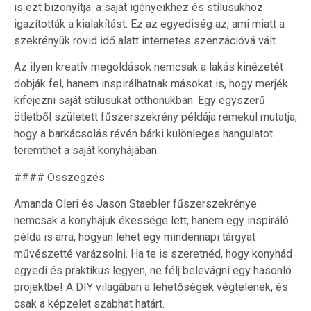
is ezt bizonyítja: a saját igényeikhez és stílusukhoz
igazították a kialakítást. Ez az egyediség az, ami miatt a
szekrényük rövid idő alatt internetes szenzációvá vált.
Az ilyen kreatív megoldások nemcsak a lakás kinézetét
dobják fel, hanem inspirálhatnak másokat is, hogy merjék
kifejezni saját stílusukat otthonukban. Egy egyszerű
ötletből született fűszerszekrény példája remekül mutatja,
hogy a barkácsolás révén bárki különleges hangulatot
teremthet a saját konyhájában.
#### Összegzés
Amanda Oleri és Jason Staebler fűszerszekrénye
nemcsak a konyhájuk ékessége lett, hanem egy inspiráló
példa is arra, hogyan lehet egy mindennapi tárgyat
művészetté varázsolni. Ha te is szeretnéd, hogy konyhád
egyedi és praktikus legyen, ne félj belevágni egy hasonló
projektbe! A DIY világában a lehetőségek végtelenek, és
csak a képzelet szabhat határt.