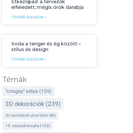
Étkezőpad: a tervezők
elfeledett, mégis örök darabja
TOVÁBB OLVASOM »
Iroda a tenger és ég között –
stílus és design
TOVÁBB OLVASOM »
Témák
"cringey" stílus
(159)
3D dekorációk
(239)
3D nyomtatott utcai bútor
(86)
19. századi konyha
(102)