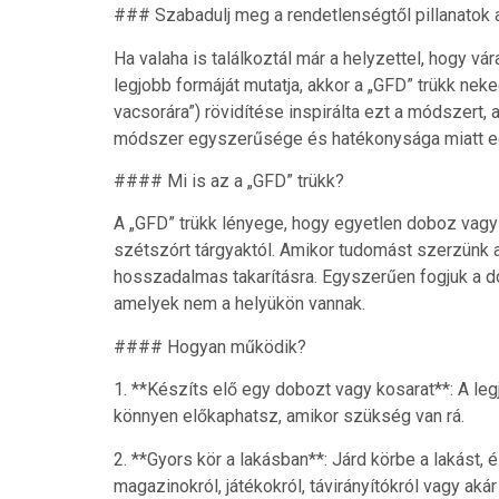
### Szabadulj meg a rendetlenségtől pillanatok al
Ha valaha is találkoztál már a helyzettel, hogy 
legjobb formáját mutatja, akkor a „GFD” trükk nek
vacsorára”) rövidítése inspirálta ezt a módszert,
módszer egyszerűsége és hatékonysága miatt egy
#### Mi is az a „GFD” trükk?
A „GFD” trükk lényege, hogy egyetlen doboz vag
szétszórt tárgyaktól. Amikor tudomást szerzünk 
hosszadalmas takarításra. Egyszerűen fogjuk a d
amelyek nem a helyükön vannak.
#### Hogyan működik?
1. **Készíts elő egy dobozt vagy kosarat**: A legj
könnyen előkaphatsz, amikor szükség van rá.
2. **Gyors kör a lakásban**: Járd körbe a lakást,
magazinokról, játékokról, távirányítókról vagy ak