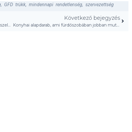
g
,
GFD trükk
,
mindennapi rendetlenség
,
szervezettség
Következő bejegyzés
Életmentő norvég módszer a brutális tél átvészelésére!
Konyhai alapdarab, ami fürdőszobában jobban mutat!