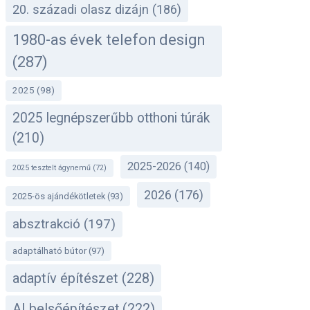
20. századi olasz dizájn
(186)
1980-as évek telefon design
(287)
2025
(98)
2025 legnépszerűbb otthoni túrák
(210)
2025-2026
(140)
2025 tesztelt ágynemű
(72)
2026
(176)
2025-ös ajándékötletek
(93)
absztrakció
(197)
adaptálható bútor
(97)
adaptív építészet
(228)
AI belsőépítészet
(222)