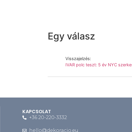
Egy válasz
Visszajelzés:
IVAR polc teszt: 5 év NYC szerke
KAPCSOLAT
+36 20-220-3332
hello@dekoracio.eu