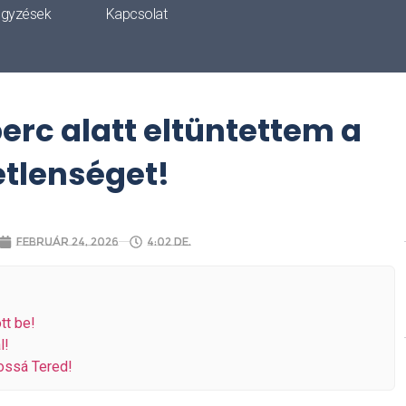
egyzések
Kapcsolat
perc alatt eltüntettem a
tlenséget!
február 24, 2026
4:02 de.
tt be!
l!
sossá Tered!