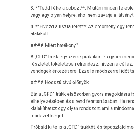
3. **Tedd félre a dobozt**: Miután minden felesl
vagy egy olyan helyre, ahol nem zavarja a látványt
4. **Élvezd a tiszta teret**: Az eredmény egy ren
átalakult.
#### Miért hatékony?
A „GFD” trükk egyszerre praktikus és gyors mego
részletet tökéletesen elrendezz, hiszen a cél az,
vendégek érkezésére. Ezzel a módszerrel időt ta
#### Hosszú távú előnyök
Bár a „GFD” trükk elsősorban gyors megoldásra fó
elhelyezésében és a rend fenntartásában. Ha re
kialakíthatsz egy olyan rendszert, ami a mindenn
rendezettségét.
Próbáld ki te is a „GFD” trükköt, és tapasztald me