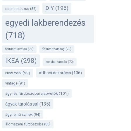
DIY
(196)
csendes luxus
(86)
egyedi lakberendezés
(718)
felület tisztítás
(71)
fenntarthatóság
(70)
IKEA
(298)
konyhai tárolás
(70)
otthoni dekoráció
(106)
New York
(99)
vintage
(91)
ágy- és fürdőszobai alapvetők
(101)
ágyak tárolással
(135)
ágynemű színek
(94)
álomszerű fürdőszoba
(88)