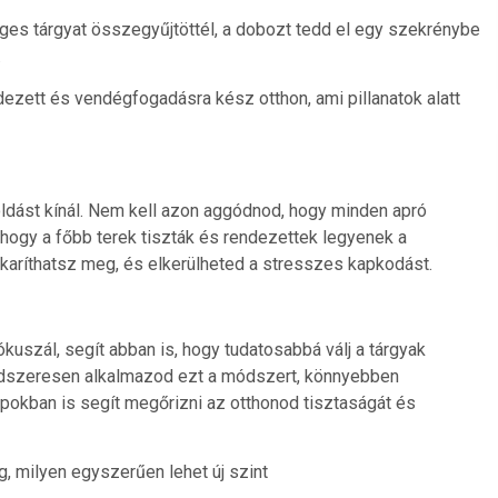
eges tárgyat összegyűjtöttél, a dobozt tedd el egy szekrénybe
.
dezett és vendégfogadásra kész otthon, ami pillanatok alatt
ldást kínál. Nem kell azon aggódnod, hogy minden apró
 hogy a főbb terek tiszták és rendezettek legyenek a
karíthatsz meg, és elkerülheted a stresszes kapkodást.
kuszál, segít abban is, hogy tudatosabbá válj a tárgyak
ndszeresen alkalmazod ezt a módszert, könnyebben
apokban is segít megőrizni az otthonod tisztaságát és
g, milyen egyszerűen lehet új szint