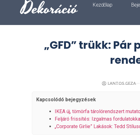
Dekoráció
Kezdőlap
Bej
„GFD” trükk: Pár 
rende
Lantos Geza
Kapcsolódó bejegyzések
IKEA új, tömörfa tárolórendszert mutato
Feljáró frissítés: Izgalmas fordulatokka
„Corporate Girlie” Lakások: Tedd Stílu