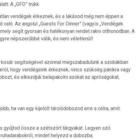
att: A „GFD” trükk
váratlan vendégek érkeznek, és a lakásod még nem éppen a
ed való. Az angolul „Guests For Dinner” (vagyis „Vendégek
 amely segít gyorsan és hatékonyan rendet rakni otthonodban. A
re népszerűbbé válik, és nem véletlenül!
y kosár segítségével azonnal megszabadulunk a szobákban
arról, hogy vendégeink érkeznek, nincs szükség pánikra vagy
obozt, és elkezdjük belepakolni azokat az apróságokat,
obb, ha van egy kijelölt tárolódobozod erre a célra, amit
 és gyűjtsd össze a szétszórt tárgyakat. Legyen szó
ár ruhadarabokról, mindet helyezd a dobozba.