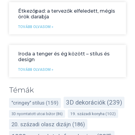
Étkezőpad: a tervezők elfeledett, mégis
örök darabja
TOVÁBB OLVASOM »
Iroda a tenger és ég között – stílus és
design
TOVÁBB OLVASOM »
Témák
3D dekorációk
(239)
"cringey" stílus
(159)
19. századi konyha
(102)
3D nyomtatott utcai bútor
(86)
20. századi olasz dizájn
(186)