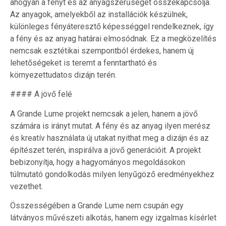
ahogyan a fényt és az anyagszerűséget összekapcsolja.
Az anyagok, amelyekből az installációk készülnek,
különleges fényáteresztő képességgel rendelkeznek, így
a fény és az anyag határai elmosódnak. Ez a megközelítés
nemcsak esztétikai szempontból érdekes, hanem új
lehetőségeket is teremt a fenntartható és
környezettudatos dizájn terén.
#### A jövő felé
A Grande Lume projekt nemcsak a jelen, hanem a jövő
számára is irányt mutat. A fény és az anyag ilyen merész
és kreatív használata új utakat nyithat meg a dizájn és az
építészet terén, inspirálva a jövő generációit. A projekt
bebizonyítja, hogy a hagyományos megoldásokon
túlmutató gondolkodás milyen lenyűgöző eredményekhez
vezethet.
Összességében a Grande Lume nem csupán egy
látványos művészeti alkotás, hanem egy izgalmas kísérlet