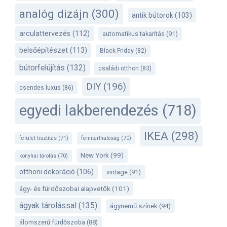
analóg dizájn
(300)
antik bútorok
(103)
arculattervezés
(112)
automatikus takarítás
(91)
belsőépítészet
(113)
Black Friday
(82)
bútorfelújítás
(132)
családi otthon
(83)
DIY
(196)
csendes luxus
(86)
egyedi lakberendezés
(718)
IKEA
(298)
felület tisztítás
(71)
fenntarthatóság
(70)
New York
(99)
konyhai tárolás
(70)
otthoni dekoráció
(106)
vintage
(91)
ágy- és fürdőszobai alapvetők
(101)
ágyak tárolással
(135)
ágynemű színek
(94)
álomszerű fürdőszoba
(88)