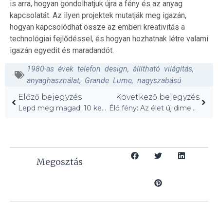
is arra, hogyan gondolhatjuk újra a fény és az anyag
kapcsolatát. Az ilyen projektek mutatják meg igazán,
hogyan kapcsolódhat össze az emberi kreativitás a
technológiai fejlődéssel, és hogyan hozhatnak létre valami
igazán egyedit és maradandót.
1980-as évek telefon design
,
állítható világítás
,
anyaghasználat
,
Grande Lume
,
nagyszabású
Előző bejegyzés
Következő bejegyzés
Lepd meg magad: 10 kedvenc vászon ágyneműnk!
Élő fény: Az élet új dimenziója!
Megosztás