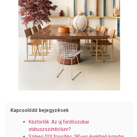
Kapcsolódó bejegyzések
Kéztörlők: Az új fürdőszobai
státuszszimbólum?
Színes DIY frissítés: ’90-es évekbeli konyha