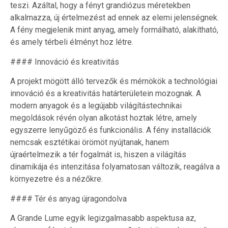
teszi. Azáltal, hogy a fényt grandiózus méretekben
alkalmazza, új értelmezést ad ennek az elemi jelenségnek.
A fény megjelenik mint anyag, amely formálható, alakítható,
és amely térbeli élményt hoz létre.
#### Innováció és kreativitás
A projekt mögött álló tervezők és mérnökök a technológiai
innováció és a kreativitás határterületein mozognak. A
modern anyagok és a legújabb világítástechnikai
megoldások révén olyan alkotást hoztak létre, amely
egyszerre lenyűgöző és funkcionális. A fény installációk
nemcsak esztétikai örömöt nyújtanak, hanem
újraértelmezik a tér fogalmát is, hiszen a világítás
dinamikája és intenzitása folyamatosan változik, reagálva a
környezetre és a nézőkre.
#### Tér és anyag újragondolva
A Grande Lume egyik legizgalmasabb aspektusa az,