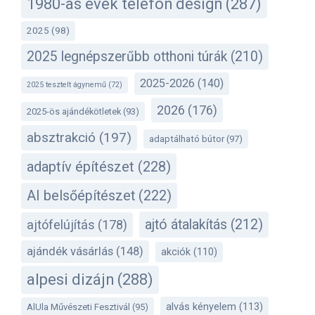
1980-as évek telefon design
(287)
2025
(98)
2025 legnépszerűbb otthoni túrák
(210)
2025-2026
(140)
2025 tesztelt ágynemű
(72)
2026
(176)
2025-ös ajándékötletek
(93)
absztrakció
(197)
adaptálható bútor
(97)
adaptív építészet
(228)
AI belsőépítészet
(222)
ajtó átalakítás
(212)
ajtófelújítás
(178)
ajándék vásárlás
(148)
akciók
(110)
alpesi dizájn
(288)
alvás kényelem
(113)
AlUla Művészeti Fesztivál
(95)