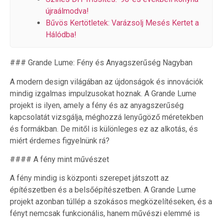
újraálmodva!
Bűvös Kertötletek: Varázsolj Mesés Kertet a
Hálódba!
### Grande Lume: Fény és Anyagszerűség Nagyban
A modern design világában az újdonságok és innovációk
mindig izgalmas impulzusokat hoznak. A Grande Lume
projekt is ilyen, amely a fény és az anyagszerűség
kapcsolatát vizsgálja, méghozzá lenyűgöző méretekben
és formákban. De mitől is különleges ez az alkotás, és
miért érdemes figyelnünk rá?
#### A fény mint művészet
A fény mindig is központi szerepet játszott az
építészetben és a belsőépítészetben. A Grande Lume
projekt azonban túllép a szokásos megközelítéseken, és a
fényt nemcsak funkcionális, hanem művészi elemmé is