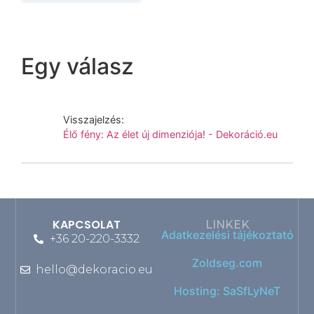
Egy válasz
Visszajelzés:
Élő fény: Az élet új dimenziója! - Dekoráció.eu
KAPCSOLAT
LINKEK
Adatkezelési tájékoztató
+36 20-220-3332
Zoldseg.com
hello@dekoracio.eu
Hosting: SaSfLyNeT