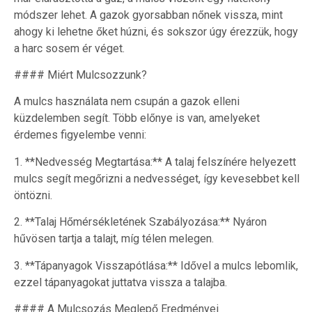
módszer lehet. A gazok gyorsabban nőnek vissza, mint
ahogy ki lehetne őket húzni, és sokszor úgy érezzük, hogy
a harc sosem ér véget.
#### Miért Mulcsozzunk?
A mulcs használata nem csupán a gazok elleni
küzdelemben segít. Több előnye is van, amelyeket
érdemes figyelembe venni:
1. **Nedvesség Megtartása:** A talaj felszínére helyezett
mulcs segít megőrizni a nedvességet, így kevesebbet kell
öntözni.
2. **Talaj Hőmérsékletének Szabályozása:** Nyáron
hűvösen tartja a talajt, míg télen melegen.
3. **Tápanyagok Visszapótlása:** Idővel a mulcs lebomlik,
ezzel tápanyagokat juttatva vissza a talajba.
#### A Mulcsozás Meglepő Eredményei