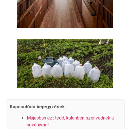
Kapcsolódó bejegyzések
Májusban ezt tedd, különben szenvednek a
növényeid!