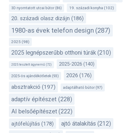
19. századi konyha
(102)
3D nyomtatott utcai bútor
(86)
20. századi olasz dizájn
(186)
1980-as évek telefon design
(287)
2025
(98)
2025 legnépszerűbb otthoni túrák
(210)
2025-2026
(140)
2025 tesztelt ágynemű
(72)
2026
(176)
2025-ös ajándékötletek
(93)
absztrakció
(197)
adaptálható bútor
(97)
adaptív építészet
(228)
AI belsőépítészet
(222)
ajtó átalakítás
(212)
ajtófelújítás
(178)