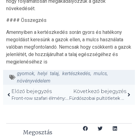
hogy folyamatosan megakadályozzuk a gazok
növekedését.
#### Összegzés
Amennyiben a kertészkedés során gyors és hatékony
megoldást keresünk a gazok ellen, a mulcs használata
valóban megfontolandó. Nemcsak hogy csökkenti a gazok
jelenlétét, de hozzájárulhat a talaj egészségéhez és
megjelenéséhez is
gyomok
,
helyi talaj
,
kertészkedés
,
mulcs
,
növényvédelem
Előző bejegyzés
Következő bejegyzés
Front-row szafari élmény: Fedezd fel a vadont!
Fürdőszobai pultötletek 2026-ra: Új trendek a régi helyett!
Megosztás