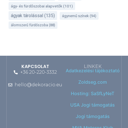
ágy- és fürdőszobai alapvetők
(101)
ágyak tárolással
(135)
ágynemű színek
(94)
álomszerű fürdőszoba
(88)
KAPCSOLAT
LINKEK
Adatkezelési tájékoztató
+36 20-220-3332
Zoldseg.com
hello@dekoracio.eu
Hosting: SaSfLyNeT
USA Jogi támogatás
Jogi támogatás
MVA Motoros Klub