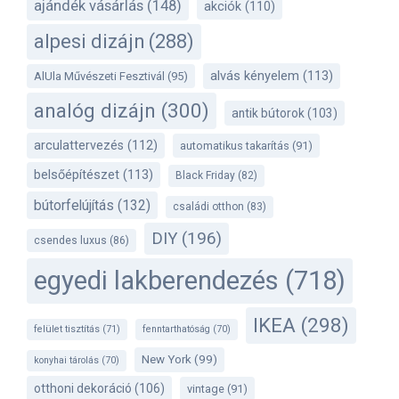
ajándék vásárlás
(148)
akciók
(110)
alpesi dizájn
(288)
alvás kényelem
(113)
AlUla Művészeti Fesztivál
(95)
analóg dizájn
(300)
antik bútorok
(103)
arculattervezés
(112)
automatikus takarítás
(91)
belsőépítészet
(113)
Black Friday
(82)
bútorfelújítás
(132)
családi otthon
(83)
DIY
(196)
csendes luxus
(86)
egyedi lakberendezés
(718)
IKEA
(298)
felület tisztítás
(71)
fenntarthatóság
(70)
New York
(99)
konyhai tárolás
(70)
otthoni dekoráció
(106)
vintage
(91)