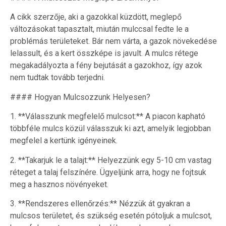
A cikk szerzője, aki a gazokkal küzdött, meglepő
változásokat tapasztalt, miután mulccsal fedte le a
problémás területeket. Bár nem várta, a gazok növekedése
lelassult, és a kert összképe is javult. A mulcs rétege
megakadályozta a fény bejutását a gazokhoz, így azok
nem tudtak tovább terjedni.
#### Hogyan Mulcsozzunk Helyesen?
1. **Válasszunk megfelelő mulcsot:** A piacon kapható
többféle mulcs közül válasszuk ki azt, amelyik legjobban
megfelel a kertünk igényeinek.
2. **Takarjuk le a talajt:** Helyezzünk egy 5-10 cm vastag
réteget a talaj felszínére. Ügyeljünk arra, hogy ne fojtsuk
meg a hasznos növényeket.
3. **Rendszeres ellenőrzés:** Nézzük át gyakran a
mulcsos területet, és szükség esetén pótoljuk a mulcsot,