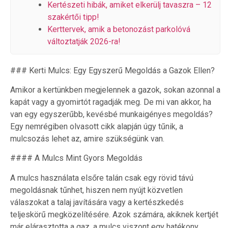
Kertészeti hibák, amiket elkerülj tavaszra – 12
szakértői tipp!
Kerttervek, amik a betonozást parkolóvá
változtatják 2026-ra!
### Kerti Mulcs: Egy Egyszerű Megoldás a Gazok Ellen?
Amikor a kertünkben megjelennek a gazok, sokan azonnal a
kapát vagy a gyomirtót ragadják meg. De mi van akkor, ha
van egy egyszerűbb, kevésbé munkaigényes megoldás?
Egy nemrégiben olvasott cikk alapján úgy tűnik, a
mulcsozás lehet az, amire szükségünk van.
#### A Mulcs Mint Gyors Megoldás
A mulcs használata elsőre talán csak egy rövid távú
megoldásnak tűnhet, hiszen nem nyújt közvetlen
válaszokat a talaj javítására vagy a kertészkedés
teljeskörű megközelítésére. Azok számára, akiknek kertjét
már elárasztotta a gaz, a mulcs viszont egy hatékony