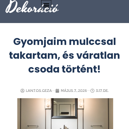
Dekoráció
Gyomjaim mulccsal
takartam, és váratlan
csoda történt!
Lantos Geza
május 7, 2026
3:17 de.