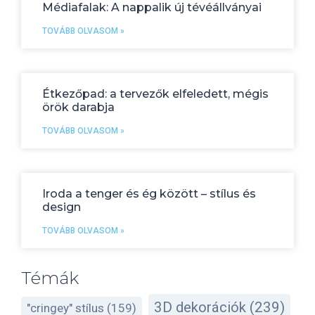
Médiafalak: A nappalik új tévéállványai
TOVÁBB OLVASOM »
Étkezőpad: a tervezők elfeledett, mégis
örök darabja
TOVÁBB OLVASOM »
Iroda a tenger és ég között – stílus és
design
TOVÁBB OLVASOM »
Témák
3D dekorációk
(239)
"cringey" stílus
(159)