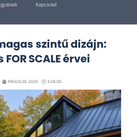
egyzések
Kapcsolat
magas szintű dizájn:
 FOR SCALE érvei
május 29, 2026
3:08 de.