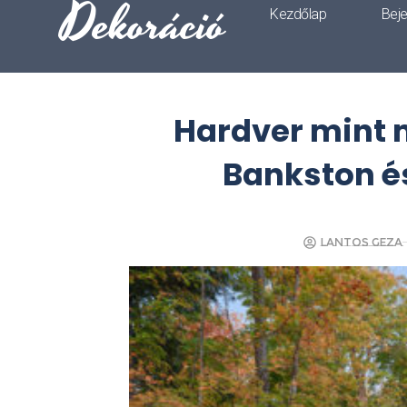
Dekoráció
Kezdőlap
Bej
Hardver mint 
Bankston és
Lantos Geza