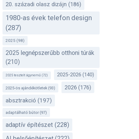
20. századi olasz dizájn
(186)
1980-as évek telefon design
(287)
2025
(98)
2025 legnépszerűbb otthoni túrák
(210)
2025-2026
(140)
2025 tesztelt ágynemű
(72)
2026
(176)
2025-ös ajándékötletek
(93)
absztrakció
(197)
adaptálható bútor
(97)
adaptív építészet
(228)
AI belsőépítészet
(222)