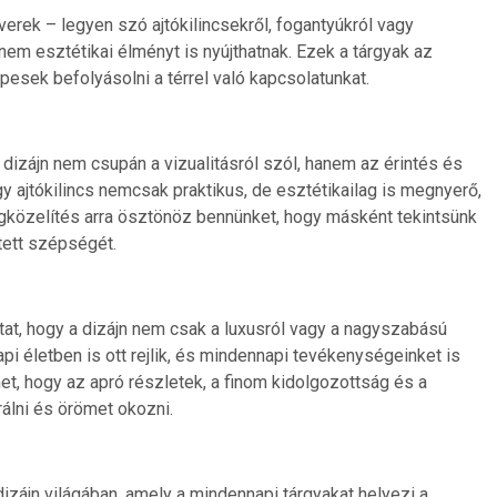
erek – legyen szó ajtókilincsekről, fogantyúkról vagy
em esztétikai élményt is nyújthatnak. Ezek a tárgyak az
esek befolyásolni a térrel való kapcsolatunkat.
dizájn nem csupán a vizualitásról szól, hanem az érintés és
y ajtókilincs nemcsak praktikus, de esztétikailag is megnyerő,
megközelítés arra ösztönöz bennünket, hogy másként tekintsünk
tett szépségét.
t, hogy a dizájn nem csak a luxusról vagy a nagyszabású
pi életben is ott rejlik, és mindennapi tevékenységeinket is
lmet, hogy az apró részletek, a finom kidolgozottság és a
álni és örömet okozni.
izájn világában, amely a mindennapi tárgyakat helyezi a