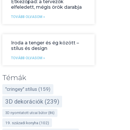
Étkezőpad: a tervezők
elfeledett, mégis örök darabja
TOVÁBB OLVASOM »
Iroda a tenger és ég között –
stílus és design
TOVÁBB OLVASOM »
Témák
"cringey" stílus
(159)
3D dekorációk
(239)
3D nyomtatott utcai bútor
(86)
19. századi konyha
(102)