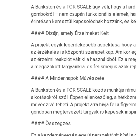
A Bankston és a FOR SCALE úgy véli, hogy a hardv
gombokról – nem csupán funkcionális elemek, han
érintésen keresztül kapcsolódnak hozzánk, és kép
#### Dizájn, amely Érzelmeket Kelt
A projekt egyik legérdekesebb aspektusa, hogy a 
az érzékelés is központi szerepet kap. Amikor eg
az érzelmi reakciót vált ki a használóból. Ez a 
a megszokott tárgyainkra, és felismerjük azok rej
#### A Mindennapok Művészete
A Bankston és a FOR SCALE közös munkája rámuta
alkotásokról szól. Éppen ellenkezőleg, a hétközna
művészivé teheti. A projekt arra hívja fel a figye
gondosan megtervezett tárgyak is képesek inspir
#### Összegzés
Ez a kezdeményezés egy új perspektívát kínál a d