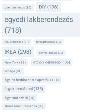
DIY
(196)
csendes luxus
(86)
egyedi lakberendezés
(718)
felület tisztítás
(71)
fenntarthatóság
(70)
IKEA
(298)
konyhai tárolás
(70)
otthoni dekoráció
(106)
New York
(99)
vintage
(91)
ágy- és fürdőszobai alapvetők
(101)
ágyak tárolással
(135)
ágynemű színek
(94)
álomszerű fürdőszoba
(88)