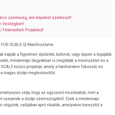
Okos szemüveg, ami képeket szerkeszt!
n Vestingben!
i Felemelheti Projekted!
a FOR SCALE Új Manifesztuma
ak kapják a figyelmet: épületek, bútorok, vagy éppen a legújabb
isebb, mindennapi tárgyakban is meglátják a művészetet és a
R SCALE közös projektje, amely a hardverekre fókuszál, és
 a magas dizájn megtestesítőit.
eményezés célja, hogy az egyszerű mozdulatok, mint a
et nyerjenek a dizájn szemszögéből. Ezek a mindennapi
végzünk, valójában apró rituálék, amelyeken keresztül a