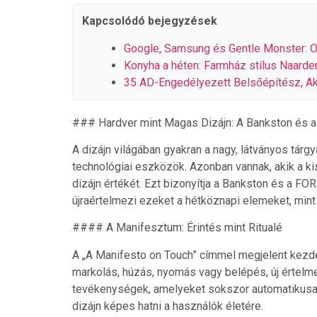
Kapcsolódó bejegyzések
Google, Samsung és Gentle Monster: 
Konyha a héten: Farmház stílus Naarde
35 AD-Engedélyezett Belsőépítész, Ak
### Hardver mint Magas Dizájn: A Bankston és 
A dizájn világában gyakran a nagy, látványos tárgy
technológiai eszközök. Azonban vannak, akik a k
dizájn értékét. Ezt bizonyítja a Bankston és a FO
újraértelmezi ezeket a hétköznapi elemeket, mint
#### A Manifesztum: Érintés mint Ritualé
A „A Manifesto on Touch” címmel megjelent kezd
markolás, húzás, nyomás vagy belépés, új értelm
tevékenységek, amelyeket sokszor automatikusan 
dizájn képes hatni a használók életére.