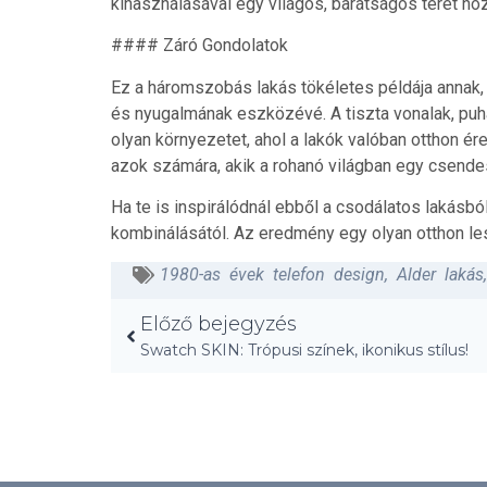
kihasználásával egy világos, barátságos teret hoz
#### Záró Gondolatok
Ez a háromszobás lakás tökéletes példája annak
és nyugalmának eszközévé. A tiszta vonalak, puh
olyan környezetet, ahol a lakók valóban otthon ér
azok számára, akik a rohanó világban egy csend
Ha te is inspirálódnál ebből a csodálatos lakásb
kombinálásától. Az eredmény egy olyan otthon le
1980-as évek telefon design
,
Alder lakás
Előző bejegyzés
Swatch SKIN: Trópusi színek, ikonikus stílus!