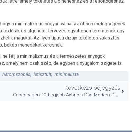
tak létre, amely tökéletes a pihenéshez és a feltöltődéshez.
, hogy a minimalizmus hogyan válhat az otthon melegségének
a textúrák és átgondolt tervezés együttesen teremtenek egy
ezhetik magukat. Az ilyen típusú dizájn tökéletes választás
es, békés menedéket keresnek.
ól, ne félj a minimalizmus és a természetes anyagok
sz, amely nem csak szép, de egyben a nyugalom szigete is.
,
háromszobás
,
letisztult
,
minimalista
Következő bejegyzés
Copenhagen: 10 Legjobb Airbnb a Dán Modern Dizájnért!