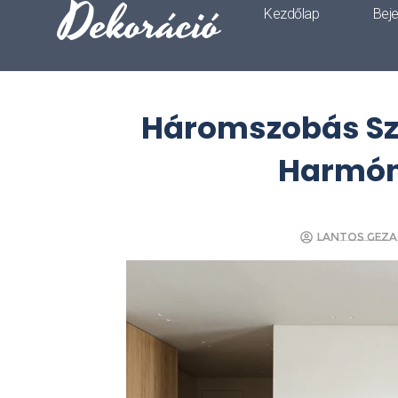
Dekoráció
Kezdőlap
Bej
Háromszobás Sz
Harmóni
Lantos Geza