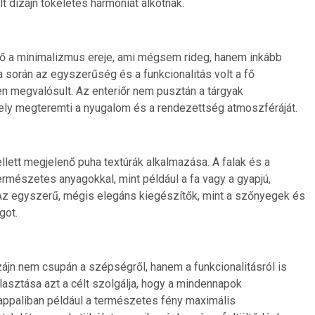
olt dizájn tökéletes harmóniát alkotnak.
tő a minimalizmus ereje, ami mégsem rideg, hanem inkább
a során az egyszerűség és a funkcionalitás volt a fő
 megvalósult. Az enteriőr nem pusztán a tárgyak
ely megteremti a nyugalom és a rendezettség atmoszféráját.
llett megjelenő puha textúrák alkalmazása. A falak és a
ermészetes anyagokkal, mint például a fa vagy a gyapjú,
z egyszerű, mégis elegáns kiegészítők, mint a szőnyegek és
got.
zájn nem csupán a szépségről, hanem a funkcionalitásról is
lasztása azt a célt szolgálja, hogy a mindennapok
ppaliban például a természetes fény maximális