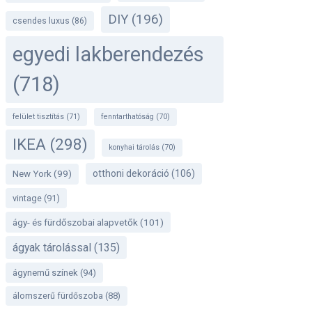
DIY
(196)
csendes luxus
(86)
egyedi lakberendezés
(718)
felület tisztítás
(71)
fenntarthatóság
(70)
IKEA
(298)
konyhai tárolás
(70)
otthoni dekoráció
(106)
New York
(99)
vintage
(91)
ágy- és fürdőszobai alapvetők
(101)
ágyak tárolással
(135)
ágynemű színek
(94)
álomszerű fürdőszoba
(88)