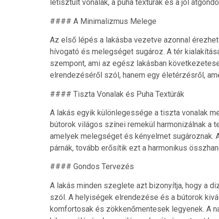
letisztult vonalak, a puha textúrák és a jól átgond
#### A Minimalizmus Melege
Az első lépés a lakásba vezetve azonnal érezhe
hívogató és melegséget sugároz. A tér kialakítás
szempont, ami az egész lakásban következetesen
elrendezéséről szól, hanem egy életérzésről, am
#### Tiszta Vonalak és Puha Textúrák
A lakás egyik különlegessége a tiszta vonalak me
bútorok világos színei remekül harmonizálnak a t
amelyek melegséget és kényelmet sugároznak. A
párnák, tovább erősítik ezt a harmonikus összhan
#### Gondos Tervezés
A lakás minden szeglete azt bizonyítja, hogy a di
szól. A helyiségek elrendezése és a bútorok kivá
komfortosak és zökkenőmentesek legyenek. A na