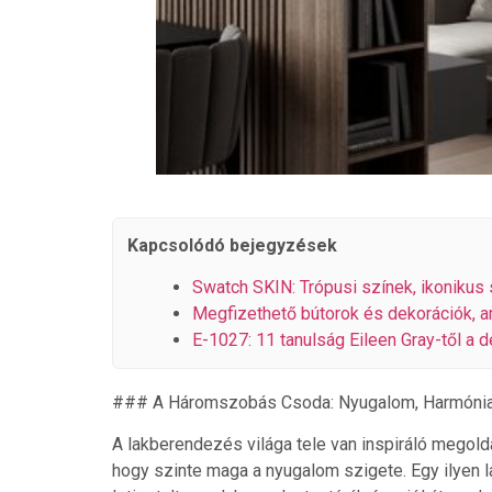
Kapcsolódó bejegyzések
Swatch SKIN: Trópusi színek, ikonikus s
Megfizethető bútorok és dekorációk, a
E-1027: 11 tanulság Eileen Gray-től a d
### A Háromszobás Csoda: Nyugalom, Harmónia
A lakberendezés világa tele van inspiráló megol
hogy szinte maga a nyugalom szigete. Egy ilyen 