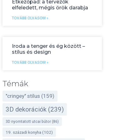
Étkezőpad: a tervezők
elfeledett, mégis örök darabja
TOVÁBB OLVASOM »
Iroda a tenger és ég között –
stílus és design
TOVÁBB OLVASOM »
Témák
"cringey" stílus
(159)
3D dekorációk
(239)
3D nyomtatott utcai bútor
(86)
19. századi konyha
(102)