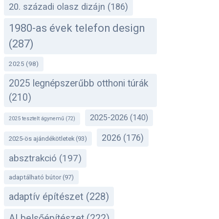
20. századi olasz dizájn
(186)
1980-as évek telefon design
(287)
2025
(98)
2025 legnépszerűbb otthoni túrák
(210)
2025-2026
(140)
2025 tesztelt ágynemű
(72)
2026
(176)
2025-ös ajándékötletek
(93)
absztrakció
(197)
adaptálható bútor
(97)
adaptív építészet
(228)
AI belsőépítészet
(222)