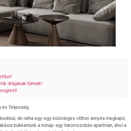
tílus!
mik drágának tűnnek!
esignról!
 és Teljesség
dásokkal, de néha egy-egy különleges otthon annyira megkapó,
lakásra bukkantunk a minap: egy háromszobás apartman, ahol a