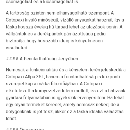
csomagolást és a kicsomagolást is.
A tartósság szintén nem elhanyagolható szempont. A
Cotopaxi kiváló minőségű, vízálló anyagokat használ, így a
táska hosszú évekig hű társad lehet az utazások során. A
vállpántok és a derékpántok párnázottsága pedig
biztosítja, hogy hosszabb ideig is kényelmesen
viselheted.
#### A Fenntarthatóság Jegyében
Nemcsak a funkcionalitás és a kényelem terén jeleskedik a
Cotopaxi Allpa 35L, hanem a fenntarthatóság is központi
szerepet kap a márka filozófiájában. A Cotopaxi
elkötelezett a környezetvédelem mellett, és ezt a hátizsák
gyártási folyamatában is igyekszik érvényesíteni. Ha tehát
egy olyan terméket keresel, amely nemcsak neked, de a
bolygónknak is jót tesz, akkor ez a táska ideális választás
lehet.
#### Összegzés