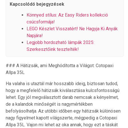
Kapcsolódó bejegyzések
Könnyed stílus: Az Easy Riders kollekció
csúcsformája!
LEGO Készlet Visszatért! Ne Hagyja Ki Anyák
Napjára!
Legjobb hordozható lámpák 2025:
Szerkesztőink tesztelték!
### A Hátizsák, ami Meghódította a Világot: Cotopaxi
Allpa 35L
Ha valaha is utaztál már hosszabb ideig, biztosan tudod,
hogy a megfelelő hátizsák kiválasztása kulcsfontosságú
lehet. Egy jól megválasztott darab nemcsak a kényelmet,
de a kalandok minőségét is nagymértékben
befolyásolhatja. Az utóbbi időben egy hátizsák különösen
nagy figyelmet kapott világszerte, mégpedig a Cotopaxi
Allpa 35L. Vajon mi lehet az oka annak, hogy ezt a táskát