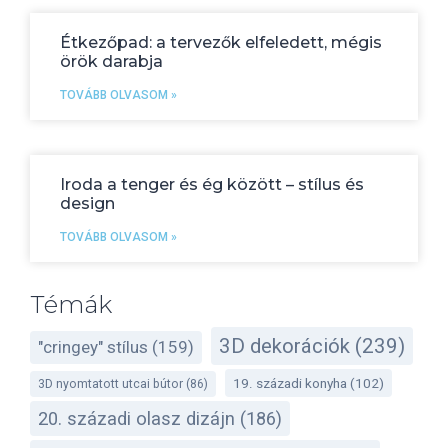
Étkezőpad: a tervezők elfeledett, mégis
örök darabja
TOVÁBB OLVASOM »
Iroda a tenger és ég között – stílus és
design
TOVÁBB OLVASOM »
Témák
3D dekorációk
(239)
"cringey" stílus
(159)
19. századi konyha
(102)
3D nyomtatott utcai bútor
(86)
20. századi olasz dizájn
(186)