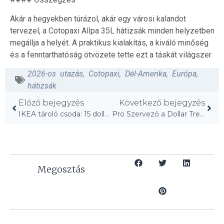
Akár a hegyekben túrázol, akár egy városi kalandot
tervezel, a Cotopaxi Allpa 35L hátizsák minden helyzetben
megállja a helyét. A praktikus kialakítás, a kiváló minőség
és a fenntarthatóság ötvözete tette ezt a táskát világszer
2026-os utazás
,
Cotopaxi
,
Dél-Amerika
,
Európa
,
hátizsák
Előző bejegyzés
Következő bejegyzés
IKEA tároló csoda: 15 dollárért rendet tesz a konyhában!
Pro Szervező a Dollar Tree-ben: Íme a 23 dolláros zsákmány!
Megosztás