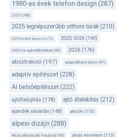
1980-as évek telefon design
(287)
2025
(98)
2025 legnépszerűbb otthoni túrák
(210)
2025-2026
(140)
2025 tesztelt ágynemű
(72)
2026
(176)
2025-ös ajándékötletek
(93)
absztrakció
(197)
adaptálható bútor
(97)
adaptív építészet
(228)
AI belsőépítészet
(222)
ajtó átalakítás
(212)
ajtófelújítás
(178)
ajándék vásárlás
(148)
akciók
(110)
alpesi dizájn
(288)
alvás kényelem
(113)
AlUla Művészeti Fesztivál
(95)