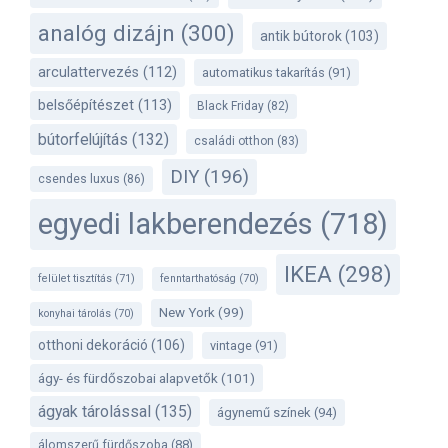
analóg dizájn
(300)
antik bútorok
(103)
arculattervezés
(112)
automatikus takarítás
(91)
belsőépítészet
(113)
Black Friday
(82)
bútorfelújítás
(132)
családi otthon
(83)
DIY
(196)
csendes luxus
(86)
egyedi lakberendezés
(718)
IKEA
(298)
felület tisztítás
(71)
fenntarthatóság
(70)
New York
(99)
konyhai tárolás
(70)
otthoni dekoráció
(106)
vintage
(91)
ágy- és fürdőszobai alapvetők
(101)
ágyak tárolással
(135)
ágynemű színek
(94)
álomszerű fürdőszoba
(88)