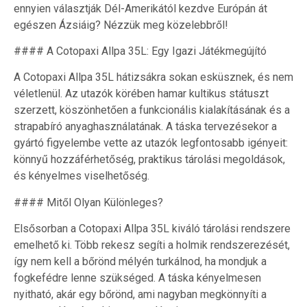
ennyien választják Dél-Amerikától kezdve Európán át
egészen Ázsiáig? Nézzük meg közelebbről!
#### A Cotopaxi Allpa 35L: Egy Igazi Játékmegújító
A Cotopaxi Allpa 35L hátizsákra sokan esküsznek, és nem
véletlenül. Az utazók körében hamar kultikus státuszt
szerzett, köszönhetően a funkcionális kialakításának és a
strapabíró anyaghasználatának. A táska tervezésekor a
gyártó figyelembe vette az utazók legfontosabb igényeit:
könnyű hozzáférhetőség, praktikus tárolási megoldások,
és kényelmes viselhetőség.
#### Mitől Olyan Különleges?
Elsősorban a Cotopaxi Allpa 35L kiváló tárolási rendszere
emelhető ki. Több rekesz segíti a holmik rendszerezését,
így nem kell a bőrönd mélyén turkálnod, ha mondjuk a
fogkefédre lenne szükséged. A táska kényelmesen
nyitható, akár egy bőrönd, ami nagyban megkönnyíti a