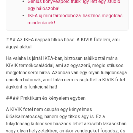
Genius könyvespolc trükk: így lett egy stúdió
egy hálószoba!
IKEA új mini tárolódoboza: hasznos megoldás
mindenkinek!
### Az IKEA nappali titkos hőse: A KIVIK fotelem, ami
ággyá alakul
Ha valaha is jártál IKEA-ban, biztosan találkoztál már a
KIVIK termékcsaláddal, ami az egyszerű, mégis stílusos
megjelenéséről híres. Azonban van egy olyan tulajdonsága
ennek a bútornak, amit talán nem is sejtettél: a KIVIK fotel
ágyként is funkcionálhat!
#### Praktikum és kényelem egyben
A KIVIK fotel nem csupán egy kényelmes
ülőalkalmatosság, hanem egy titkos ágy is. Ez a
tulajdonság különösen hasznos lehet a kisebb lakásokban
vagy olyan helyzetekben, amikor vendégeket fogadsz, és