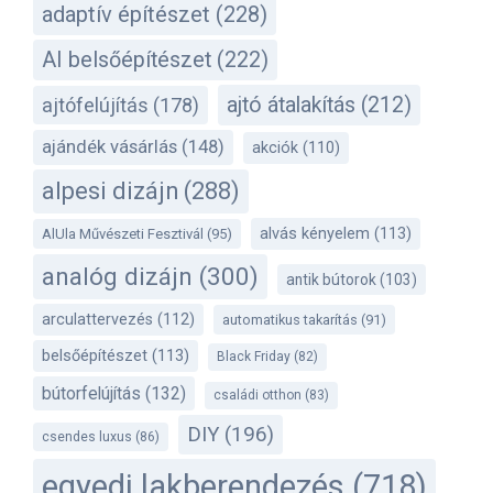
adaptív építészet
(228)
AI belsőépítészet
(222)
ajtó átalakítás
(212)
ajtófelújítás
(178)
ajándék vásárlás
(148)
akciók
(110)
alpesi dizájn
(288)
alvás kényelem
(113)
AlUla Művészeti Fesztivál
(95)
analóg dizájn
(300)
antik bútorok
(103)
arculattervezés
(112)
automatikus takarítás
(91)
belsőépítészet
(113)
Black Friday
(82)
bútorfelújítás
(132)
családi otthon
(83)
DIY
(196)
csendes luxus
(86)
egyedi lakberendezés
(718)