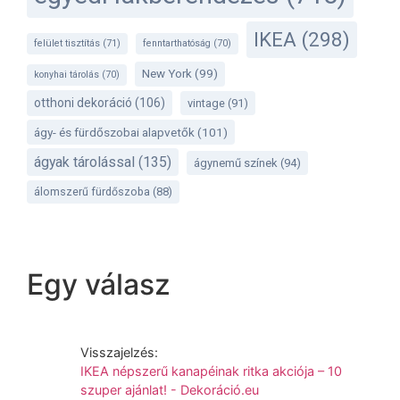
IKEA
(298)
felület tisztítás
(71)
fenntarthatóság
(70)
New York
(99)
konyhai tárolás
(70)
otthoni dekoráció
(106)
vintage
(91)
ágy- és fürdőszobai alapvetők
(101)
ágyak tárolással
(135)
ágynemű színek
(94)
álomszerű fürdőszoba
(88)
Egy válasz
Visszajelzés:
IKEA népszerű kanapéinak ritka akciója – 10
szuper ajánlat! - Dekoráció.eu