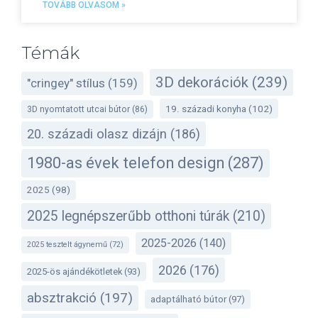
TOVÁBB OLVASOM »
Témák
3D dekorációk
(239)
"cringey" stílus
(159)
19. századi konyha
(102)
3D nyomtatott utcai bútor
(86)
20. századi olasz dizájn
(186)
1980-as évek telefon design
(287)
2025
(98)
2025 legnépszerűbb otthoni túrák
(210)
2025-2026
(140)
2025 tesztelt ágynemű
(72)
2026
(176)
2025-ös ajándékötletek
(93)
absztrakció
(197)
adaptálható bútor
(97)