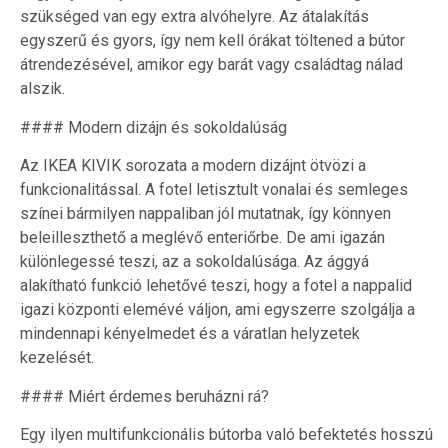
szükséged van egy extra alvóhelyre. Az átalakítás
egyszerű és gyors, így nem kell órákat töltened a bútor
átrendezésével, amikor egy barát vagy családtag nálad
alszik.
#### Modern dizájn és sokoldalúság
Az IKEA KIVIK sorozata a modern dizájnt ötvözi a
funkcionalitással. A fotel letisztult vonalai és semleges
színei bármilyen nappaliban jól mutatnak, így könnyen
beleilleszthető a meglévő enteriőrbe. De ami igazán
különlegessé teszi, az a sokoldalúsága. Az ággyá
alakítható funkció lehetővé teszi, hogy a fotel a nappalid
igazi központi elemévé váljon, ami egyszerre szolgálja a
mindennapi kényelmedet és a váratlan helyzetek
kezelését.
#### Miért érdemes beruházni rá?
Egy ilyen multifunkcionális bútorba való befektetés hosszú