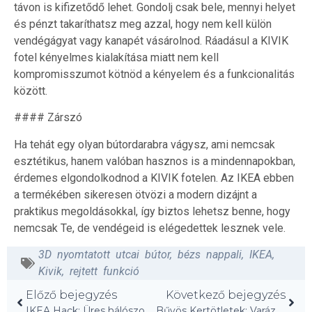
távon is kifizetődő lehet. Gondolj csak bele, mennyi helyet
és pénzt takaríthatsz meg azzal, hogy nem kell külön
vendégágyat vagy kanapét vásárolnod. Ráadásul a KIVIK
fotel kényelmes kialakítása miatt nem kell
kompromisszumot kötnöd a kényelem és a funkcionalitás
között.
#### Zárszó
Ha tehát egy olyan bútordarabra vágysz, ami nemcsak
esztétikus, hanem valóban hasznos is a mindennapokban,
érdemes elgondolkodnod a KIVIK fotelen. Az IKEA ebben
a termékében sikeresen ötvözi a modern dizájnt a
praktikus megoldásokkal, így biztos lehetsz benne, hogy
nemcsak Te, de vendégeid is elégedettek lesznek vele.
3D nyomtatott utcai bútor
,
bézs nappali
,
IKEA
,
Kivik
,
rejtett funkció
Előző bejegyzés
Következő bejegyzés
IKEA Hack: Üres hálószobából lenyűgöző otthoni iroda!
Bűvös Kertötletek: Varázsolj Mesés Kertet a Hálódba!