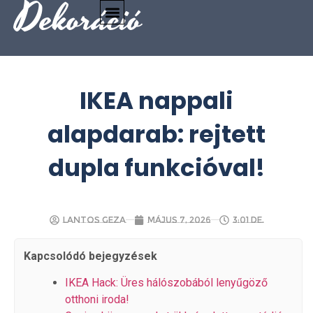
Dekoráció
IKEA nappali
alapdarab: rejtett
dupla funkcióval!
Lantos Geza
május 7, 2026
3:01 de.
Kapcsolódó bejegyzések
IKEA Hack: Üres hálószobából lenyűgöző
otthoni iroda!