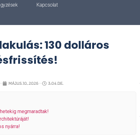
egyzések
Kapcsolat
lakulás: 130 dolláros
ésfrissítés!
május 10, 2026
3:04 de.
 hetekig megmaradtak!
chitektúráját!
os nyárra!