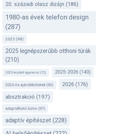
20. századi olasz dizájn
(186)
1980-as évek telefon design
(287)
2025
(98)
2025 legnépszerűbb otthoni túrák
(210)
2025-2026
(140)
2025 tesztelt ágynemű
(72)
2026
(176)
2025-ös ajándékötletek
(93)
absztrakció
(197)
adaptálható bútor
(97)
adaptív építészet
(228)
AI belsőépítészet
(222)