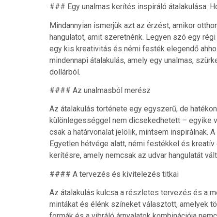
### Egy unalmas kerítés inspiráló átalakulása: H
Mindannyian ismerjük azt az érzést, amikor otth
hangulatot, amit szeretnénk. Legyen szó egy régi 
egy kis kreativitás és némi festék elegendő ahho
mindennapi átalakulás, amely egy unalmas, szür
dollárból.
#### Az unalmasból merész
Az átalakulás története egy egyszerű, de hatékon
különlegességgel nem dicsekedhetett – egyike vol
csak a határvonalat jelölik, mintsem inspirálnak.
Egyetlen hétvége alatt, némi festékkel és kreatí
kerítésre, amely nemcsak az udvar hangulatát vál
#### A tervezés és kivitelezés titkai
Az átalakulás kulcsa a részletes tervezés és a me
mintákat és élénk színeket választott, amelyek t
formák és a vibráló árnyalatok kombinációja nem