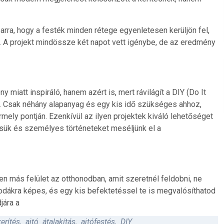
arra, hogy a festék minden rétege egyenletesen kerüljön fel,
 A projekt mindössze két napot vett igénybe, de az eredmény
miatt inspiráló, hanem azért is, mert rávilágít a DIY (Do It
. Csak néhány alapanyag és egy kis idő szükséges ahhoz,
rmely pontján. Ezenkívül az ilyen projektek kiváló lehetőséget
ítsük és személyes történeteket meséljünk el a
en más felület az otthonodban, amit szeretnél feldobni, ne
sodákra képes, és egy kis befektetéssel te is megvalósíthatod
jára a
erítés
,
ajtó átalakítás
,
ajtófestés
,
DIY