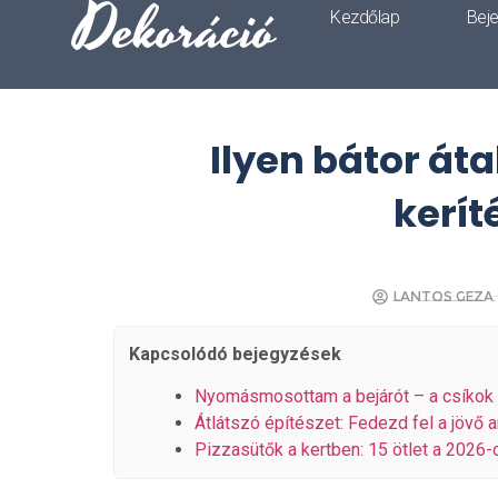
Dekoráció
Kezdőlap
Bej
Ilyen bátor áta
kerít
Lantos Geza
Kapcsolódó bejegyzések
Nyomásmosottam a bejárót – a csíkok
Átlátszó építészet: Fedezd fel a jövő ar
Pizzasütők a kertben: 15 ötlet a 2026-