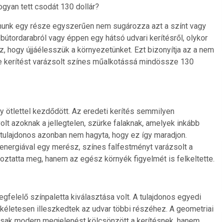
ogyan tett csodát 130 dollár?
onunk egy része egyszerűen nem sugározza azt a színt vagy
bútordarabról vagy éppen egy hátsó udvari kerítésről, olykor
z, hogy újjáélesszük a környezetünket. Ezt bizonyítja az a nem
ke kerítést varázsolt színes műalkotássá mindössze 130
y ötlettel kezdődött. Az eredeti kerítés semmilyen
t azoknak a jellegtelen, szürke falaknak, amelyek inkább
 A tulajdonos azonban nem hagyta, hogy ez így maradjon.
v energiával egy merész, színes falfestményt varázsolt a
toztatta meg, hanem az egész környék figyelmét is felkeltette.
gfelelő színpaletta kiválasztása volt. A tulajdonos egyedi
ökéletesen illeszkedtek az udvar többi részéhez. A geometriai
csak modern megjelenést kölcsönzött a kerítésnek, hanem