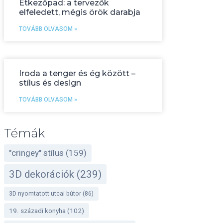
Étkezőpad: a tervezők
elfeledett, mégis örök darabja
TOVÁBB OLVASOM »
Iroda a tenger és ég között –
stílus és design
TOVÁBB OLVASOM »
Témák
"cringey" stílus
(159)
3D dekorációk
(239)
3D nyomtatott utcai bútor
(86)
19. századi konyha
(102)