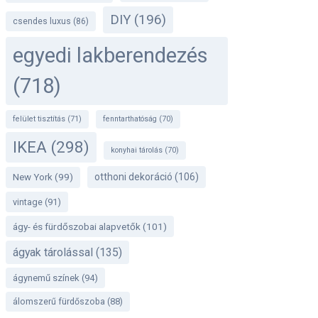
DIY
(196)
csendes luxus
(86)
egyedi lakberendezés
(718)
felület tisztítás
(71)
fenntarthatóság
(70)
IKEA
(298)
konyhai tárolás
(70)
otthoni dekoráció
(106)
New York
(99)
vintage
(91)
ágy- és fürdőszobai alapvetők
(101)
ágyak tárolással
(135)
ágynemű színek
(94)
álomszerű fürdőszoba
(88)