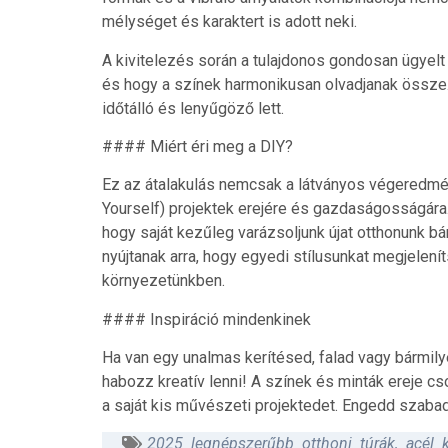
mélységet és karaktert is adott neki.
A kivitelezés során a tulajdonos gondosan ügyelt 
és hogy a színek harmonikusan olvadjanak össze.
időtálló és lenyűgöző lett.
#### Miért éri meg a DIY?
Ez az átalakulás nemcsak a látványos végeredmény 
Yourself) projektek erejére és gazdaságosságára
hogy saját kezűleg varázsoljunk újat otthonunk bá
nyújtanak arra, hogy egyedi stílusunkat megjelen
környezetünkben.
#### Inspiráció mindenkinek
Ha van egy unalmas kerítésed, falad vagy bármily
habozz kreatív lenni! A színek és minták ereje c
a saját kis művészeti projektedet. Engedd szabad
2025 legnépszerűbb otthoni túrák
,
acél k