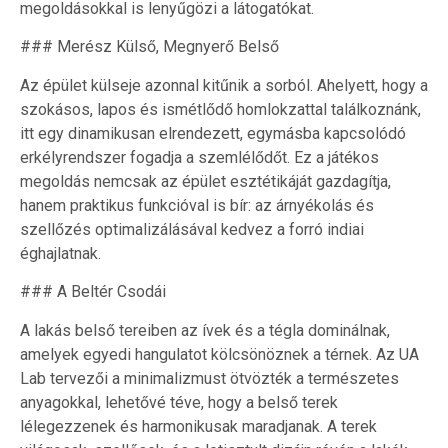
megoldásokkal is lenyűgözi a látogatókat.
### Merész Külső, Megnyerő Belső
Az épület külseje azonnal kitűnik a sorból. Ahelyett, hogy a
szokásos, lapos és ismétlődő homlokzattal találkoznánk,
itt egy dinamikusan elrendezett, egymásba kapcsolódó
erkélyrendszer fogadja a szemlélődőt. Ez a játékos
megoldás nemcsak az épület esztétikáját gazdagítja,
hanem praktikus funkcióval is bír: az árnyékolás és
szellőzés optimalizálásával kedvez a forró indiai
éghajlatnak.
### A Beltér Csodái
A lakás belső tereiben az ívek és a tégla dominálnak,
amelyek egyedi hangulatot kölcsönöznek a térnek. Az UA
Lab tervezői a minimalizmust ötvözték a természetes
anyagokkal, lehetővé téve, hogy a belső terek
lélegezzenek és harmonikusak maradjanak. A terek