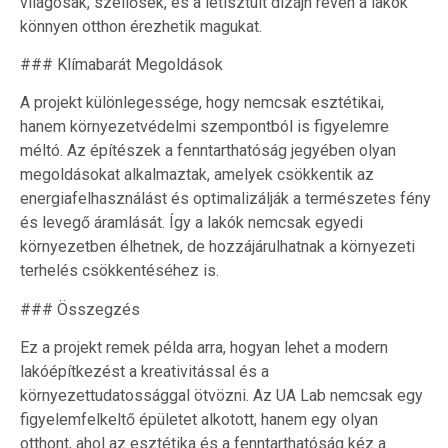
világosak, szellősek, és a letisztult dizájn révén a lakók
könnyen otthon érezhetik magukat.
### Klímabarát Megoldások
A projekt különlegessége, hogy nemcsak esztétikai,
hanem környezetvédelmi szempontból is figyelemre
méltó. Az építészek a fenntarthatóság jegyében olyan
megoldásokat alkalmaztak, amelyek csökkentik az
energiafelhasználást és optimalizálják a természetes fény
és levegő áramlását. Így a lakók nemcsak egyedi
környezetben élhetnek, de hozzájárulhatnak a környezeti
terhelés csökkentéséhez is.
### Összegzés
Ez a projekt remek példa arra, hogyan lehet a modern
lakóépítkezést a kreativitással és a
környezettudatossággal ötvözni. Az UA Lab nemcsak egy
figyelemfelkeltő épületet alkotott, hanem egy olyan
otthont, ahol az esztétika és a fenntarthatóság kéz a