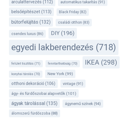
arculattervezés
(112)
automatikus takarítás
(91)
belsőépítészet
(113)
Black Friday
(82)
bútorfelújítás
(132)
családi otthon
(83)
DIY
(196)
csendes luxus
(86)
egyedi lakberendezés
(718)
IKEA
(298)
felület tisztítás
(71)
fenntarthatóság
(70)
New York
(99)
konyhai tárolás
(70)
otthoni dekoráció
(106)
vintage
(91)
ágy- és fürdőszobai alapvetők
(101)
ágyak tárolással
(135)
ágynemű színek
(94)
álomszerű fürdőszoba
(88)