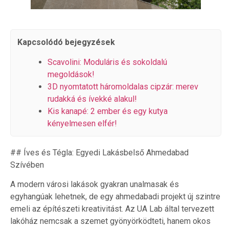
Kapcsolódó bejegyzések
Scavolini: Moduláris és sokoldalú
megoldások!
3D nyomtatott háromoldalas cipzár: merev
rudakká és ívekké alakul!
Kis kanapé: 2 ember és egy kutya
kényelmesen elfér!
## Íves és Tégla: Egyedi Lakásbelső Ahmedabad
Szívében
A modern városi lakások gyakran unalmasak és
egyhangúak lehetnek, de egy ahmedabadi projekt új szintre
emeli az építészeti kreativitást. Az UA Lab által tervezett
lakóház nemcsak a szemet gyönyörködteti, hanem okos