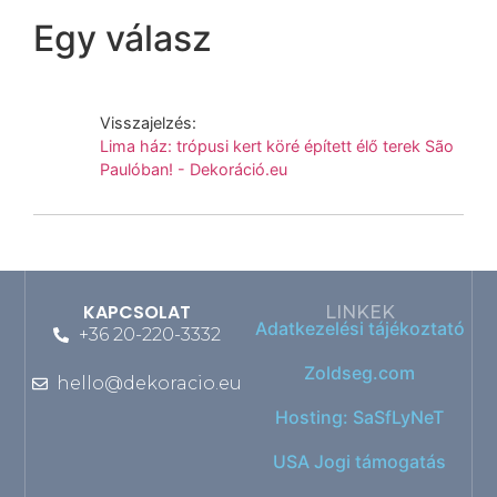
Egy válasz
Visszajelzés:
Lima ház: trópusi kert köré épített élő terek São
Paulóban! - Dekoráció.eu
KAPCSOLAT
LINKEK
Adatkezelési tájékoztató
+36 20-220-3332
Zoldseg.com
hello@dekoracio.eu
Hosting: SaSfLyNeT
USA Jogi támogatás