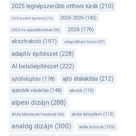
2025 legnépszerűbb otthoni túrák
(210)
2025-2026
(140)
2025 tesztelt ágynemű
(72)
2026
(176)
2025-ös ajándékötletek
(93)
absztrakció
(197)
adaptálható bútor
(97)
adaptív építészet
(228)
AI belsőépítészet
(222)
ajtó átalakítás
(212)
ajtófelújítás
(178)
ajándék vásárlás
(148)
akciók
(110)
alpesi dizájn
(288)
alvás kényelem
(113)
AlUla Művészeti Fesztivál
(95)
analóg dizájn
(300)
antik bútorok
(103)