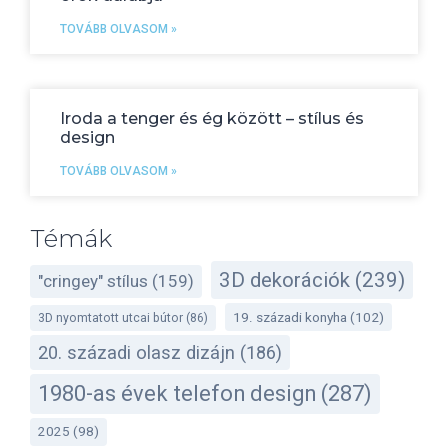
TOVÁBB OLVASOM »
Iroda a tenger és ég között – stílus és
design
TOVÁBB OLVASOM »
Témák
3D dekorációk
(239)
"cringey" stílus
(159)
19. századi konyha
(102)
3D nyomtatott utcai bútor
(86)
20. századi olasz dizájn
(186)
1980-as évek telefon design
(287)
2025
(98)