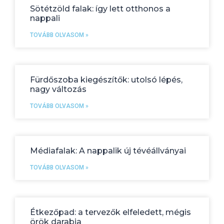
Sötétzöld falak: így lett otthonos a
nappali
TOVÁBB OLVASOM »
Fürdőszoba kiegészítők: utolsó lépés,
nagy változás
TOVÁBB OLVASOM »
Médiafalak: A nappalik új tévéállványai
TOVÁBB OLVASOM »
Étkezőpad: a tervezők elfeledett, mégis
örök darabja