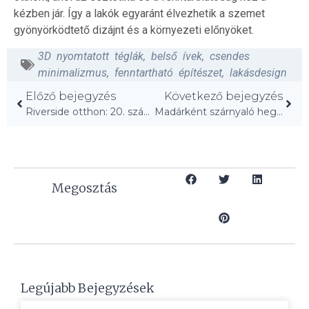
kézben jár. Így a lakók egyaránt élvezhetik a szemet
gyönyörködtető dizájnt és a környezeti előnyöket.
3D nyomtatott téglák
,
belső ívek
,
csendes
minimalizmus
,
fenntartható építészet
,
lakásdesign
Előző bejegyzés
Következő bejegyzés
Riverside otthon: 20. századi báj és modern melegség!
Madárként szárnyaló hegyi otthon Kanada szívében!
Megosztás
Legújabb Bejegyzések