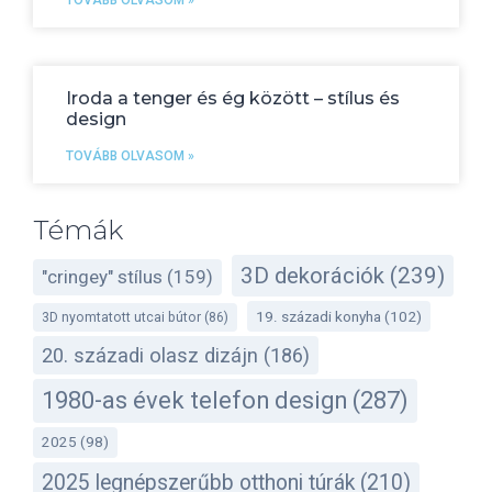
TOVÁBB OLVASOM »
Iroda a tenger és ég között – stílus és
design
TOVÁBB OLVASOM »
Témák
3D dekorációk
(239)
"cringey" stílus
(159)
19. századi konyha
(102)
3D nyomtatott utcai bútor
(86)
20. századi olasz dizájn
(186)
1980-as évek telefon design
(287)
2025
(98)
2025 legnépszerűbb otthoni túrák
(210)