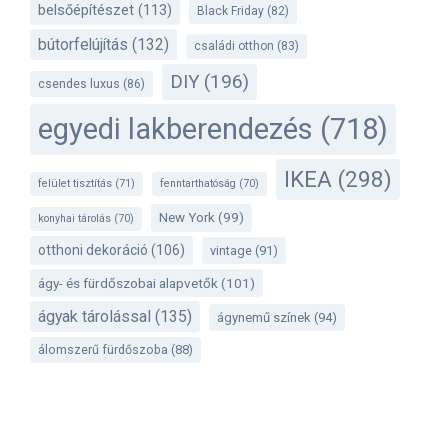
belsőépítészet
(113)
Black Friday
(82)
bútorfelújítás
(132)
családi otthon
(83)
DIY
(196)
csendes luxus
(86)
egyedi lakberendezés
(718)
IKEA
(298)
felület tisztítás
(71)
fenntarthatóság
(70)
New York
(99)
konyhai tárolás
(70)
otthoni dekoráció
(106)
vintage
(91)
ágy- és fürdőszobai alapvetők
(101)
ágyak tárolással
(135)
ágynemű színek
(94)
álomszerű fürdőszoba
(88)