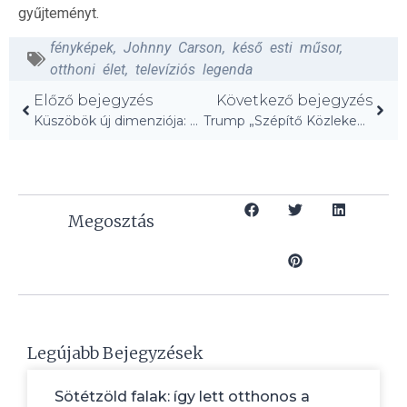
gyűjteményt.
fényképek
,
Johnny Carson
,
késő esti műsor
,
otthoni élet
,
televíziós legenda
Előző bejegyzés
Következő bejegyzés
Küszöbök új dimenziója: 18 stílusos bejárati megoldás!
Trump „Szépítő Közlekedési Infrastruktúra Tanácsa” – Mi ez?
Megosztás
Legújabb Bejegyzések
Sötétzöld falak: így lett otthonos a