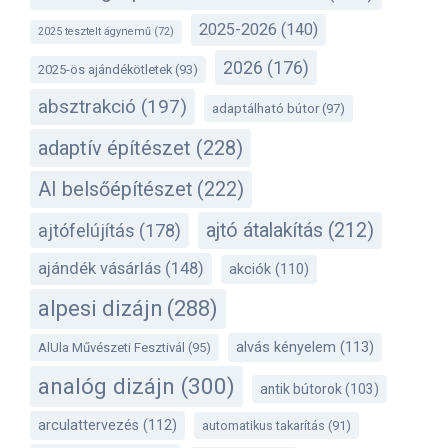
2025-2026
(140)
2025 tesztelt ágynemű
(72)
2026
(176)
2025-ös ajándékötletek
(93)
absztrakció
(197)
adaptálható bútor
(97)
adaptív építészet
(228)
AI belsőépítészet
(222)
ajtó átalakítás
(212)
ajtófelújítás
(178)
ajándék vásárlás
(148)
akciók
(110)
alpesi dizájn
(288)
alvás kényelem
(113)
AlUla Művészeti Fesztivál
(95)
analóg dizájn
(300)
antik bútorok
(103)
arculattervezés
(112)
automatikus takarítás
(91)