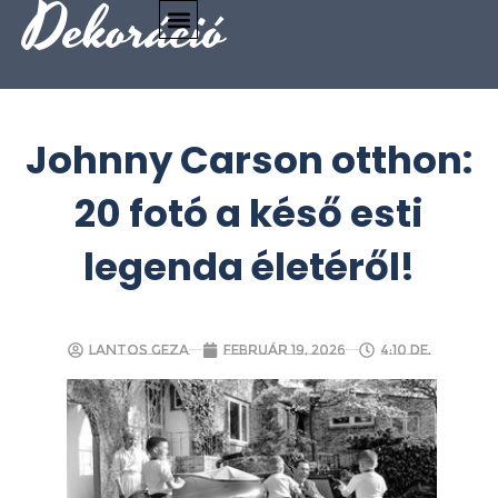
Dekoráció
Johnny Carson otthon:
20 fotó a késő esti
legenda életéről!
Lantos Geza
február 19, 2026
4:10 de.