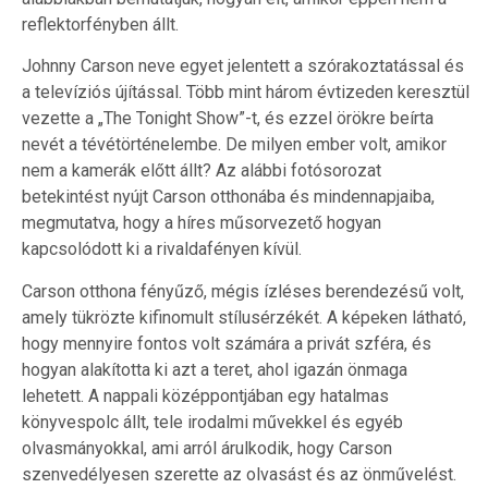
reflektorfényben állt.
Johnny Carson neve egyet jelentett a szórakoztatással és
a televíziós újítással. Több mint három évtizeden keresztül
vezette a „The Tonight Show”-t, és ezzel örökre beírta
nevét a tévétörténelembe. De milyen ember volt, amikor
nem a kamerák előtt állt? Az alábbi fotósorozat
betekintést nyújt Carson otthonába és mindennapjaiba,
megmutatva, hogy a híres műsorvezető hogyan
kapcsolódott ki a rivaldafényen kívül.
Carson otthona fényűző, mégis ízléses berendezésű volt,
amely tükrözte kifinomult stílusérzékét. A képeken látható,
hogy mennyire fontos volt számára a privát szféra, és
hogyan alakította ki azt a teret, ahol igazán önmaga
lehetett. A nappali középpontjában egy hatalmas
könyvespolc állt, tele irodalmi művekkel és egyéb
olvasmányokkal, ami arról árulkodik, hogy Carson
szenvedélyesen szerette az olvasást és az önművelést.