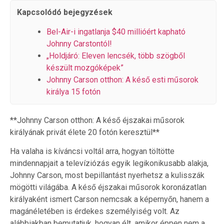
Kapcsolódó bejegyzések
Bel-Air-i ingatlanja $40 millióért kapható
Johnny Carstontól!
„Holdjáró: Eleven lencsék, több szögből
készült mozgóképek”
Johnny Carson otthon: A késő esti műsorok
királya 15 fotón
**Johnny Carson otthon: A késő éjszakai műsorok
királyának privát élete 20 fotón keresztül**
Ha valaha is kíváncsi voltál arra, hogyan töltötte
mindennapjait a televíziózás egyik legikonikusabb alakja,
Johnny Carson, most bepillantást nyerhetsz a kulisszák
mögötti világába. A késő éjszakai műsorok koronázatlan
királyaként ismert Carson nemcsak a képernyőn, hanem a
magánéletében is érdekes személyiség volt. Az
alábbiakban bemutatjuk, hogyan élt, amikor éppen nem a