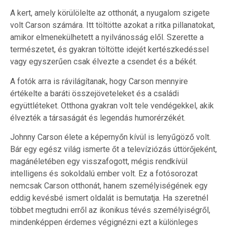
A kert, amely körülölelte az otthonát, a nyugalom szigete
volt Carson számára. Itt töltötte azokat a ritka pillanatokat,
amikor elmenekülhetett a nyilvánosság elől. Szerette a
természetet, és gyakran töltötte idejét kertészkedéssel
vagy egyszerűen csak élvezte a csendet és a békét.
A fotók arra is rávilágítanak, hogy Carson mennyire
értékelte a baráti összejöveteleket és a családi
együttléteket. Otthona gyakran volt tele vendégekkel, akik
élvezték a társaságát és legendás humorérzékét.
Johnny Carson élete a képernyőn kívül is lenyűgöző volt.
Bár egy egész világ ismerte őt a televíziózás úttörőjeként,
magánéletében egy visszafogott, mégis rendkívül
intelligens és sokoldalú ember volt. Ez a fotósorozat
nemcsak Carson otthonát, hanem személyiségének egy
eddig kevésbé ismert oldalát is bemutatja. Ha szeretnél
többet megtudni erről az ikonikus tévés személyiségről,
mindenképpen érdemes végignézni ezt a különleges