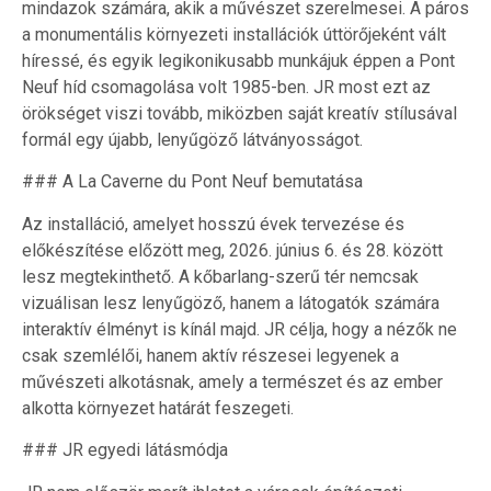
mindazok számára, akik a művészet szerelmesei. A páros
a monumentális környezeti installációk úttörőjeként vált
híressé, és egyik legikonikusabb munkájuk éppen a Pont
Neuf híd csomagolása volt 1985-ben. JR most ezt az
örökséget viszi tovább, miközben saját kreatív stílusával
formál egy újabb, lenyűgöző látványosságot.
### A La Caverne du Pont Neuf bemutatása
Az installáció, amelyet hosszú évek tervezése és
előkészítése előzött meg, 2026. június 6. és 28. között
lesz megtekinthető. A kőbarlang-szerű tér nemcsak
vizuálisan lesz lenyűgöző, hanem a látogatók számára
interaktív élményt is kínál majd. JR célja, hogy a nézők ne
csak szemlélői, hanem aktív részesei legyenek a
művészeti alkotásnak, amely a természet és az ember
alkotta környezet határát feszegeti.
### JR egyedi látásmódja