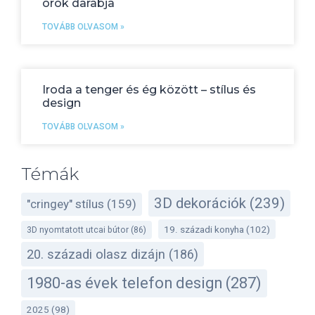
örök darabja
TOVÁBB OLVASOM »
Iroda a tenger és ég között – stílus és
design
TOVÁBB OLVASOM »
Témák
3D dekorációk
(239)
"cringey" stílus
(159)
19. századi konyha
(102)
3D nyomtatott utcai bútor
(86)
20. századi olasz dizájn
(186)
1980-as évek telefon design
(287)
2025
(98)