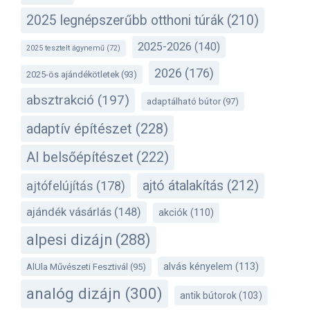
2025 legnépszerűbb otthoni túrák
(210)
2025-2026
(140)
2025 tesztelt ágynemű
(72)
2026
(176)
2025-ös ajándékötletek
(93)
absztrakció
(197)
adaptálható bútor
(97)
adaptív építészet
(228)
AI belsőépítészet
(222)
ajtó átalakítás
(212)
ajtófelújítás
(178)
ajándék vásárlás
(148)
akciók
(110)
alpesi dizájn
(288)
alvás kényelem
(113)
AlUla Művészeti Fesztivál
(95)
analóg dizájn
(300)
antik bútorok
(103)