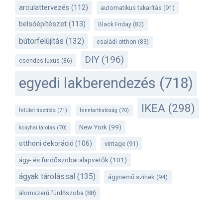
arculattervezés
(112)
automatikus takarítás
(91)
belsőépítészet
(113)
Black Friday
(82)
bútorfelújítás
(132)
családi otthon
(83)
DIY
(196)
csendes luxus
(86)
egyedi lakberendezés
(718)
IKEA
(298)
felület tisztítás
(71)
fenntarthatóság
(70)
New York
(99)
konyhai tárolás
(70)
otthoni dekoráció
(106)
vintage
(91)
ágy- és fürdőszobai alapvetők
(101)
ágyak tárolással
(135)
ágynemű színek
(94)
álomszerű fürdőszoba
(88)