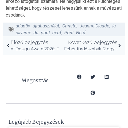
érkező látogatók számára. Ne hagyjuk ki ezt a különleges
lehetőséget, hogy részesei lehessünk ennek a művészeti
csodának
adaptív újrahasználat
,
Christo
,
Jeanne-Claude
,
la
caverne du pont neuf
,
Pont Neuf
Előző bejegyzés
Következő bejegyzés
A’ Design Award 2026: Fedezd fel a nyertes projekteket!
Fehér fürdőszobák: 2 egyszerű csere, merész átalakulás!
Megosztás
Legújabb Bejegyzések