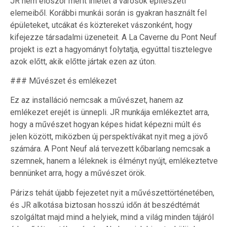
JR nem először merít ihletet a városok építészeti
elemeiből. Korábbi munkái során is gyakran használt fel
épületeket, utcákat és köztereket vászonként, hogy
kifejezze társadalmi üzeneteit. A La Caverne du Pont Neuf
projekt is ezt a hagyományt folytatja, egyúttal tisztelegve
azok előtt, akik előtte jártak ezen az úton.
### Művészet és emlékezet
Ez az installáció nemcsak a művészet, hanem az
emlékezet erejét is ünnepli. JR munkája emlékeztet arra,
hogy a művészet hogyan képes hidat képezni múlt és
jelen között, miközben új perspektívákat nyit meg a jövő
számára. A Pont Neuf alá tervezett kőbarlang nemcsak a
szemnek, hanem a léleknek is élményt nyújt, emlékeztetve
bennünket arra, hogy a művészet örök.
Párizs tehát újabb fejezetet nyit a művészettörténetében,
és JR alkotása biztosan hosszú időn át beszédtémát
szolgáltat majd mind a helyiek, mind a világ minden tájáról