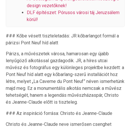
design vezetőknek!
DLF építészet: Pórusos városi táj Jeruzsálem
körül!
### Kőbe vésett tiszteletadás: JR kőbarlangot formál a
párizsi Pont Neuf híd alatt
Párizs, a művészetek városa, hamarosan egy újabb
lenyűgöző alkotással gazdagodik. JR, a híres utcai
művész és fotográfus egy különleges projektbe kezdett: a
Pont Neuf híd alatt egy kőbarlang-szerű installációt hoz
létre, melyet „La Caverne du Pont Neuf” néven ismerhetünk
majd meg. Ez a monumentális alkotás nemcsak a művész
tehetségét, hanem a legendás művészházaspár, Christo
és Jeanne-Claude előtt is tiszteleg.
### Az inspiráció forrása: Christo és Jeanne-Claude
Christo és Jeanne-Claude neve ismerősen csenghet