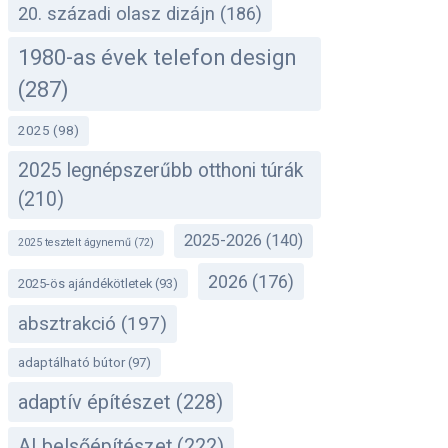
20. századi olasz dizájn
(186)
1980-as évek telefon design
(287)
2025
(98)
2025 legnépszerűbb otthoni túrák
(210)
2025-2026
(140)
2025 tesztelt ágynemű
(72)
2026
(176)
2025-ös ajándékötletek
(93)
absztrakció
(197)
adaptálható bútor
(97)
adaptív építészet
(228)
AI belsőépítészet
(222)