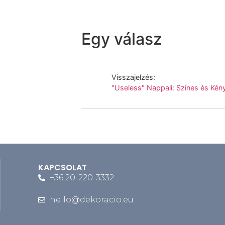
Egy válasz
Visszajelzés:
"Useless" Nappali: Színes és Kén
KAPCSOLAT
+36 20-220-3332
hello@dekoracio.eu