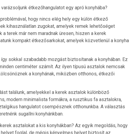
 varázsoljunk étkezőhangulatot egy apró konyhába?
problémával, hogy nincs elég hely egy külön étkező
enek kihasználatlan zugokat, amelyek remek lehetőséget
k a terek már nem maradnak üresen, hiszen a kerek
hatunk kompakt étkezősarkokat, amelyek közvetlenül a konyha
k, így sokkal szabadabb mozgást biztosítanak a konyhában. Ez
minden centiméter számít. Az ilyen típusú asztalok nemcsak
 kölcsönöznek a konyhának, miközben otthonos, étkezői
st találunk, amelyekkel a kerek asztalok különböző
ns, modern minimalista formákra, a rusztikus fa asztalokra,
sztalgikus hangulatot csempésznek otthonunkba. A választás
szeretnénk sugallni konyhánkban.
a kerek asztalokat a kis konyhákban? Az egyik megoldás, hogy
helyet foglal, de mégis kényelmes helyet biztosít az