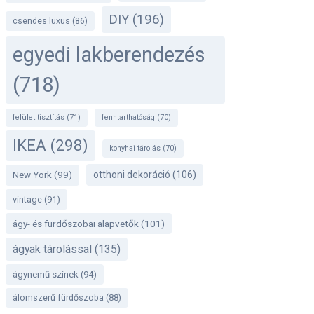
DIY
(196)
csendes luxus
(86)
egyedi lakberendezés
(718)
felület tisztítás
(71)
fenntarthatóság
(70)
IKEA
(298)
konyhai tárolás
(70)
otthoni dekoráció
(106)
New York
(99)
vintage
(91)
ágy- és fürdőszobai alapvetők
(101)
ágyak tárolással
(135)
ágynemű színek
(94)
álomszerű fürdőszoba
(88)