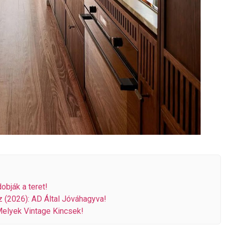
obják a teret!
 (2026): AD Által Jóváhagyva!
elyek Vintage Kincsek!