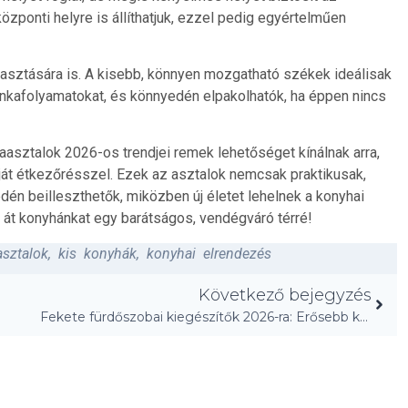
zponti helyre is állíthatjuk, ezzel pedig egyértelműen
lasztására is. A kisebb, könnyen mozgatható székek ideálisak
nkafolyamatokat, és könnyedén elpakolhatók, ha éppen nincs
sztalok 2026-os trendjei remek lehetőséget kínálnak arra,
át étkezőrésszel. Ezek az asztalok nemcsak praktikusak,
dén beilleszthetők, miközben új életet lehelnek a konyhai
k át konyhánkat egy barátságos, vendégváró térré!
asztalok
,
kis konyhák
,
konyhai elrendezés
Következő bejegyzés
Fekete fürdőszobai kiegészítők 2026-ra: Erősebb kontraszt!