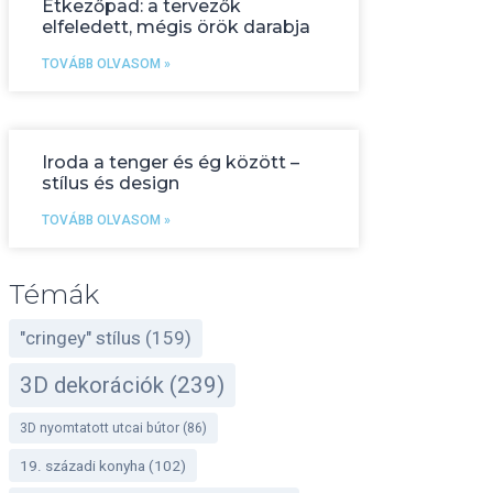
Étkezőpad: a tervezők
elfeledett, mégis örök darabja
TOVÁBB OLVASOM »
Iroda a tenger és ég között –
stílus és design
TOVÁBB OLVASOM »
Témák
"cringey" stílus
(159)
3D dekorációk
(239)
3D nyomtatott utcai bútor
(86)
19. századi konyha
(102)