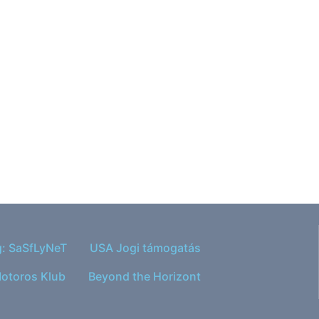
g: SaSfLyNeT
USA Jogi támogatás
otoros Klub
Beyond the Horizont