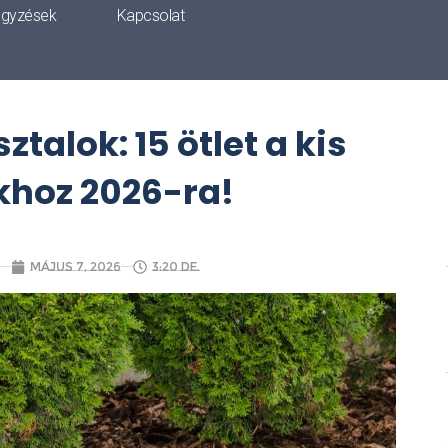
egyzések
Kapcsolat
talok: 15 ötlet a kis
hoz 2026-ra!
május 7, 2026
3:20 de.