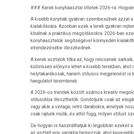
### Kerek konyhaasztal ötletek 2026-ra: Hogyan
A kisebb konyhák gyakran szembesülnek azzal a 
kialakítására. Azonban ezek a terek gyakran rejt
kínálnak a praktikus megoldásokra. 2026-ban eze
konyhaasztalok segítségével könnyedén kialakít
elrendezésébe illeszkednek.
A kerek asztalok titka az, hogy nincsenek sarkai
különösen előnyös lehet a kisebb terekben, ahol 
helytakarékosak, hanem stílusos megjelenést is
hangulatot teremtenek.
A 2026-os trendek között számos kreatív megoldá
stílusokba illeszthetők. Gondoljunk csak az elegá
vagy akár a vintage, retró darabokra, amelyek no
csak rajtunk múlik, és attól függ, milyen stílust 
De hogyan is használhatjuk ki legjobban ezeket 
az asztalt egy sarokba helyezzük, ahol kevesebb 