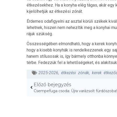
étkezésekhez. Ha a konyha elég tágas, akár egy kö
kijelölhetjük az étkezési zónát.
Érdemes odafigyelni az asztal körüli székek kivá
lehetnek, hiszen nem nehezítik meg a konyhai mu
rájuk szükség.
Összességében elmondható, hogy a kerek konyhaa
hogy a kisebb konyhák is rendelkezzenek egy saj
hanem stílusosak is, így bármely otthonba könnye
térbe. Fedezzük fel a lehetőségeket, és alakítsu
2025-2026
,
étkezési zónák
,
kerek étkező
Előző bejegyzés
Csempefuga csoda: Újra varázsolt fürdőszoba!