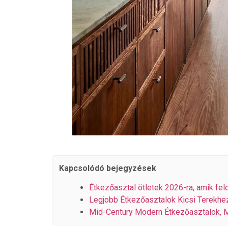
Kapcsolódó bejegyzések
Étkezőasztal ötletek 2026-ra, amik feld
Legjobb Étkezőasztalok Kicsi Terekhez
Mid-Century Modern Étkezőasztalok, M