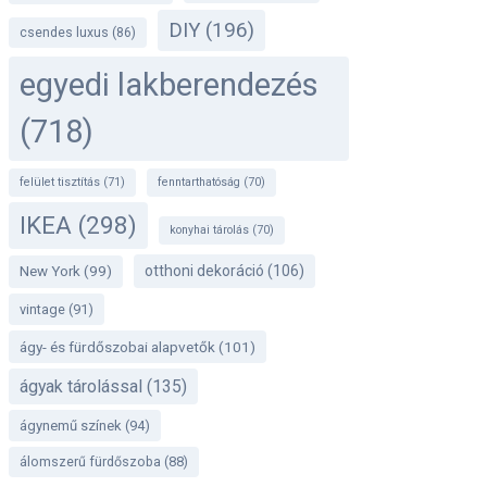
DIY
(196)
csendes luxus
(86)
egyedi lakberendezés
(718)
felület tisztítás
(71)
fenntarthatóság
(70)
IKEA
(298)
konyhai tárolás
(70)
otthoni dekoráció
(106)
New York
(99)
vintage
(91)
ágy- és fürdőszobai alapvetők
(101)
ágyak tárolással
(135)
ágynemű színek
(94)
álomszerű fürdőszoba
(88)