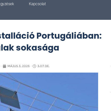
egyzések
Kapcsolat
stalláció Portugáliában:
lak sokasága
május 3, 2026
3:07 de.