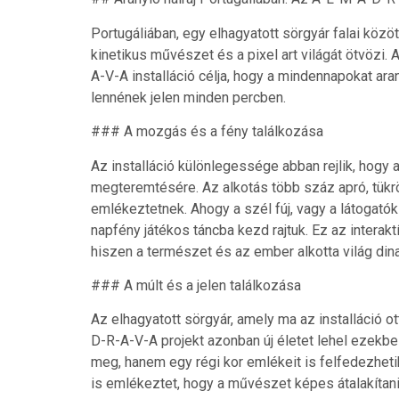
Portugáliában, egy elhagyatott sörgyár falai közöt
kinetikus művészet és a pixel art világát ötvöz
A-V-A installáció célja, hogy a mindennapokat ara
lennének jelen minden percben.
### A mozgás és a fény találkozása
Az installáció különlegessége abban rejlik, hogy 
megteremtésére. Az alkotás több száz apró, tükröz
emlékeztetnek. Ahogy a szél fúj, vagy a látogatók
napfény játékos táncba kezd rajtuk. Ez az intera
hiszen a természet és az ember alkotta világ dina
### A múlt és a jelen találkozása
Az elhagyatott sörgyár, amely ma az installáció 
D-R-A-V-A projekt azonban új életet lehel ezekbe
meg, hanem egy régi kor emlékeit is felfedezhetik
is emlékeztet, hogy a művészet képes átalakítani 