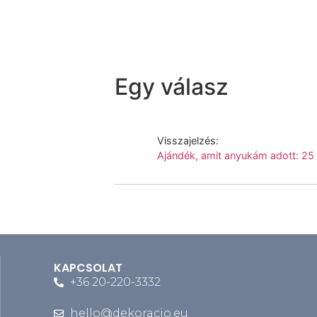
Egy válasz
Visszajelzés:
Ajándék, amit anyukám adott: 25 d
KAPCSOLAT
+36 20-220-3332
hello@dekoracio.eu