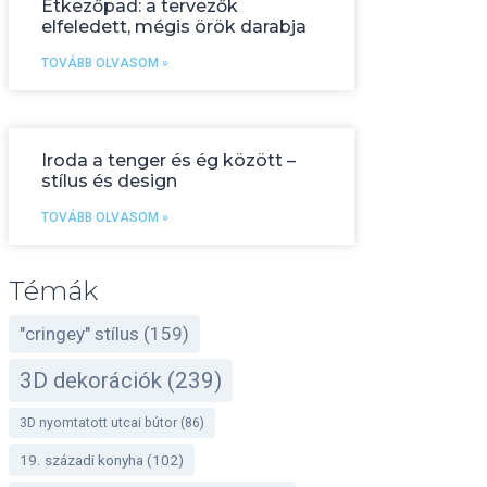
Étkezőpad: a tervezők
elfeledett, mégis örök darabja
TOVÁBB OLVASOM »
Iroda a tenger és ég között –
stílus és design
TOVÁBB OLVASOM »
Témák
"cringey" stílus
(159)
3D dekorációk
(239)
3D nyomtatott utcai bútor
(86)
19. századi konyha
(102)