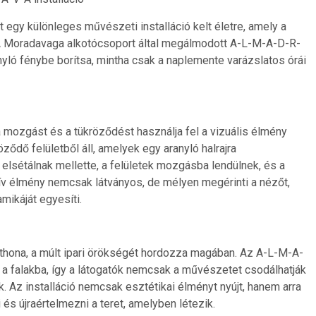
t egy különleges művészeti installáció kelt életre, amely a
i. A Moradavaga alkotócsoport által megálmodott A-L-M-A-D-R-
nyló fénybe borítsa, mintha csak a naplemente varázslatos órái
a mozgást és a tükröződést használja fel a vizuális élmény
ődő felületből áll, amelyek egy aranyló halrajra
 elsétálnak mellette, a felületek mozgásba lendülnek, és a
ktív élmény nemcsak látványos, de mélyen megérinti a nézőt,
mikáját egyesíti.
otthona, a múlt ipari örökségét hordozza magában. Az A-L-M-A-
 a falakba, így a látogatók nemcsak a művészetet csodálhatják
. Az installáció nemcsak esztétikai élményt nyújt, hanem arra
és újraértelmezni a teret, amelyben létezik.