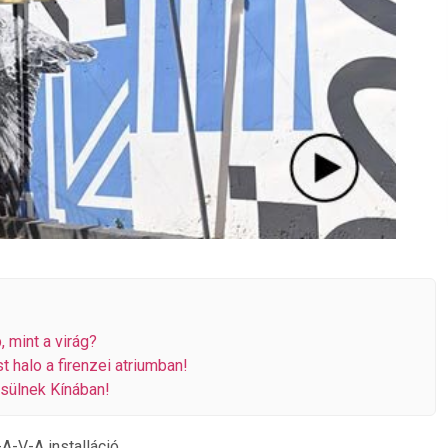
, mint a virág?
t halo a firenzei atriumban!
sülnek Kínában!
A-V-A installáció