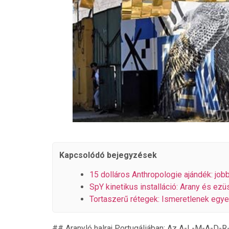
Kapcsolódó bejegyzések
15 dolláros Anthropologie ajándék: jobb
SpY kinetikus installáció: Arany és ezüs
Tortaszerű rétegek: Ismeretlenek egye
## Aranyló halraj Portugáliában: Az A-L-M-A-D-R-