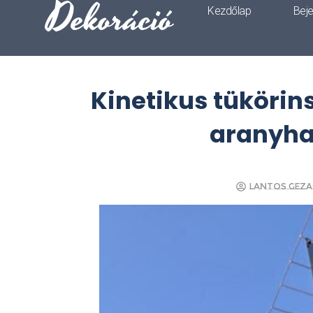
Dekoráció
Kezdőlap
Bej
Kinetikus tükörin
aranyha
Lantos Geza