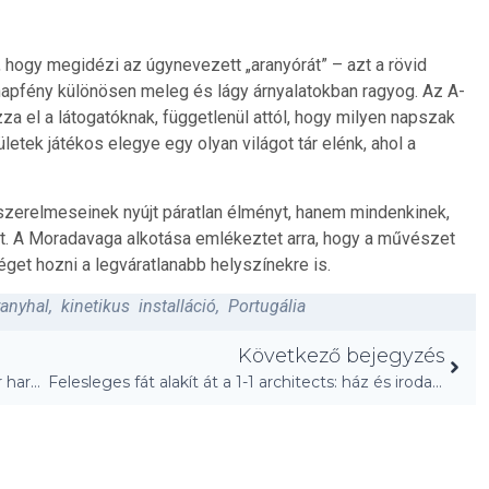
k, hogy megidézi az úgynevezett „aranyórát” – azt a rövid
 napfény különösen meleg és lágy árnyalatokban ragyog. Az A-
za el a látogatóknak, függetlenül attól, hogy milyen napszak
letek játékos elegye egy olyan világot tár elénk, ahol a
zerelmeseinek nyújt páratlan élményt, hanem mindenkinek,
got. A Moradavaga alkotása emlékeztet arra, hogy a művészet
get hozni a legváratlanabb helyszínekre is.
ranyhal
,
kinetikus installáció
,
Portugália
Következő bejegyzés
Üveg lépcsőkorlát ötletek 2026-ra: Fény és tér harmóniája!
Felesleges fát alakít át a 1-1 architects: ház és iroda Japánban!