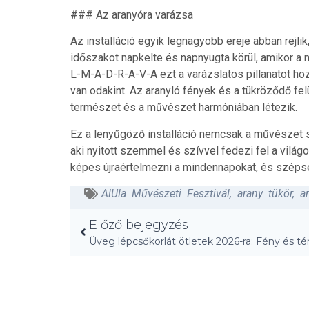
### Az aranyóra varázsa
Az installáció egyik legnagyobb ereje abban rejli
időszakot napkelte és napnyugta körül, amikor a
L-M-A-D-R-A-V-A ezt a varázslatos pillanatot hoz
van odakint. Az aranyló fények és a tükröződő felü
természet és a művészet harmóniában létezik.
Ez a lenyűgöző installáció nemcsak a művészet s
aki nyitott szemmel és szívvel fedezi fel a vilá
képes újraértelmezni a mindennapokat, és szépsé
AlUla Művészeti Fesztivál
,
arany tükör
,
a
Előző bejegyzés