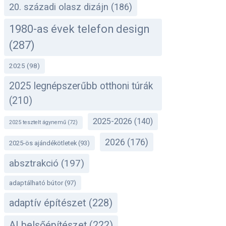
20. századi olasz dizájn
(186)
1980-as évek telefon design
(287)
2025
(98)
2025 legnépszerűbb otthoni túrák
(210)
2025-2026
(140)
2025 tesztelt ágynemű
(72)
2026
(176)
2025-ös ajándékötletek
(93)
absztrakció
(197)
adaptálható bútor
(97)
adaptív építészet
(228)
AI belsőépítészet
(222)