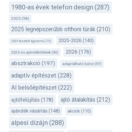
1980-as évek telefon design
(287)
2025
(98)
2025 legnépszerűbb otthoni túrák
(210)
2025-2026
(140)
2025 tesztelt ágynemű
(72)
2026
(176)
2025-ös ajándékötletek
(93)
absztrakció
(197)
adaptálható bútor
(97)
adaptív építészet
(228)
AI belsőépítészet
(222)
ajtó átalakítás
(212)
ajtófelújítás
(178)
ajándék vásárlás
(148)
akciók
(110)
alpesi dizájn
(288)