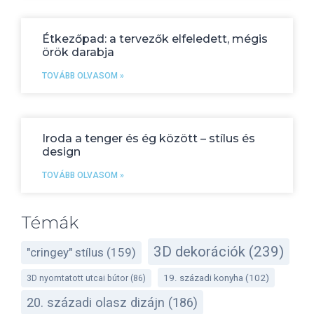
Étkezőpad: a tervezők elfeledett, mégis
örök darabja
TOVÁBB OLVASOM »
Iroda a tenger és ég között – stílus és
design
TOVÁBB OLVASOM »
Témák
3D dekorációk
(239)
"cringey" stílus
(159)
19. századi konyha
(102)
3D nyomtatott utcai bútor
(86)
20. századi olasz dizájn
(186)