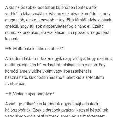
A kis hálószobák esetében különösen fontos a tér
vertikális kihasználása. Válasszunk olyan komódot, amely
magasabb, de keskenyebb – így több tárolóhelyhez jutunk
anélkül, hogy túl sok alapterületet foglalnánk el. Ezáltal
nemcsak praktikus, de vizuálisan is impozáns megoldást
kapunk.
**5. Multifunkcionális darabok**
A modern lakberendezés egyik nagy előnye, hogy számos
multifunkcionális bútordarabot találhatunk a piacon. Egy
komód, amely ülőhelyként vagy íróasztalként is
használható, különösen hasznos lehet kis alapterületű
szobákban.
**6. Vintage újragondolva**
A vintage stílusú kis komódok egyedi bájt adhatnak a
hálószobának. Ezek a darabok gyakran kézzel készültek
vagy újragondolt, régi bútorok, amelyek saját történetet