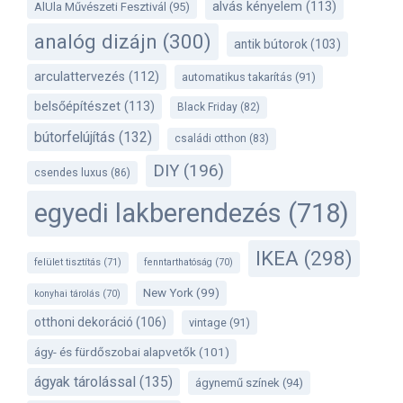
alvás kényelem
(113)
AlUla Művészeti Fesztivál
(95)
analóg dizájn
(300)
antik bútorok
(103)
arculattervezés
(112)
automatikus takarítás
(91)
belsőépítészet
(113)
Black Friday
(82)
bútorfelújítás
(132)
családi otthon
(83)
DIY
(196)
csendes luxus
(86)
egyedi lakberendezés
(718)
IKEA
(298)
felület tisztítás
(71)
fenntarthatóság
(70)
New York
(99)
konyhai tárolás
(70)
otthoni dekoráció
(106)
vintage
(91)
ágy- és fürdőszobai alapvetők
(101)
ágyak tárolással
(135)
ágynemű színek
(94)