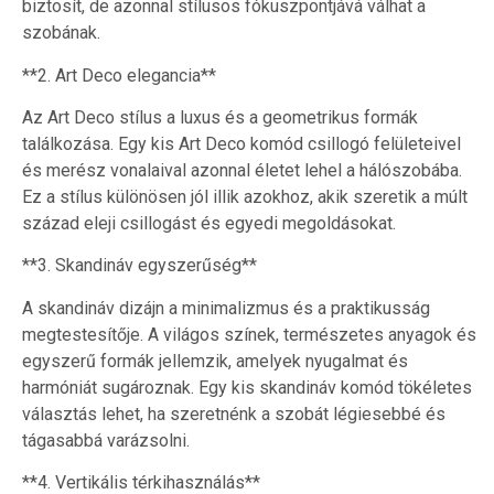
biztosít, de azonnal stílusos fókuszpontjává válhat a
szobának.
**2. Art Deco elegancia**
Az Art Deco stílus a luxus és a geometrikus formák
találkozása. Egy kis Art Deco komód csillogó felületeivel
és merész vonalaival azonnal életet lehel a hálószobába.
Ez a stílus különösen jól illik azokhoz, akik szeretik a múlt
század eleji csillogást és egyedi megoldásokat.
**3. Skandináv egyszerűség**
A skandináv dizájn a minimalizmus és a praktikusság
megtestesítője. A világos színek, természetes anyagok és
egyszerű formák jellemzik, amelyek nyugalmat és
harmóniát sugároznak. Egy kis skandináv komód tökéletes
választás lehet, ha szeretnénk a szobát légiesebbé és
tágasabbá varázsolni.
**4. Vertikális térkihasználás**