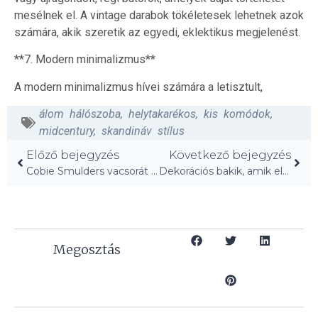
mesélnek el. A vintage darabok tökéletesek lehetnek azok
számára, akik szeretik az egyedi, eklektikus megjelenést.
**7. Modern minimalizmus**
A modern minimalizmus hívei számára a letisztult,
álom hálószoba
,
helytakarékos
,
kis komódok
,
midcentury
,
skandináv stílus
Előző bejegyzés
Következő bejegyzés
Cobie Smulders vacsorát szervez 27 főnek kanadai kabinjában!
Dekorációs bakik, amik elavulttá teszik otthonod!
Megosztás