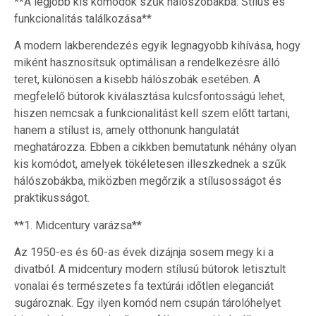
**A legjobb kis komódok szűk hálószobákba: Stílus és
funkcionalitás találkozása**
A modern lakberendezés egyik legnagyobb kihívása, hogy
miként hasznosítsuk optimálisan a rendelkezésre álló
teret, különösen a kisebb hálószobák esetében. A
megfelelő bútorok kiválasztása kulcsfontosságú lehet,
hiszen nemcsak a funkcionalitást kell szem előtt tartani,
hanem a stílust is, amely otthonunk hangulatát
meghatározza. Ebben a cikkben bemutatunk néhány olyan
kis komódot, amelyek tökéletesen illeszkednek a szűk
hálószobákba, miközben megőrzik a stílusosságot és
praktikusságot.
**1. Midcentury varázsa**
Az 1950-es és 60-as évek dizájnja sosem megy ki a
divatból. A midcentury modern stílusú bútorok letisztult
vonalai és természetes fa textúrái időtlen eleganciát
sugároznak. Egy ilyen komód nem csupán tárolóhelyet