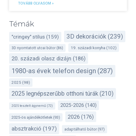
TOVÁBB OLVASOM »
Témák
3D dekorációk
(239)
"cringey" stílus
(159)
19. századi konyha
(102)
3D nyomtatott utcai bútor
(86)
20. századi olasz dizájn
(186)
1980-as évek telefon design
(287)
2025
(98)
2025 legnépszerűbb otthoni túrák
(210)
2025-2026
(140)
2025 tesztelt ágynemű
(72)
2026
(176)
2025-ös ajándékötletek
(93)
absztrakció
(197)
adaptálható bútor
(97)