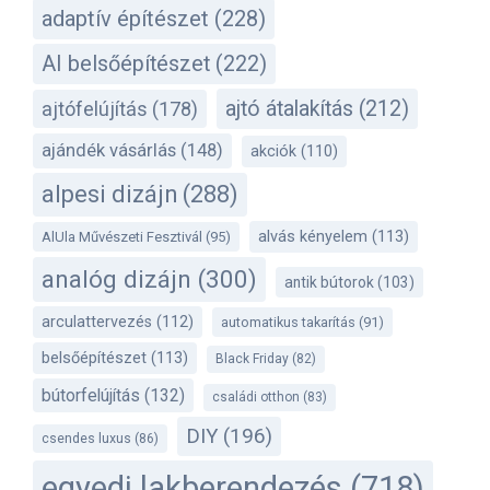
adaptív építészet
(228)
AI belsőépítészet
(222)
ajtó átalakítás
(212)
ajtófelújítás
(178)
ajándék vásárlás
(148)
akciók
(110)
alpesi dizájn
(288)
alvás kényelem
(113)
AlUla Művészeti Fesztivál
(95)
analóg dizájn
(300)
antik bútorok
(103)
arculattervezés
(112)
automatikus takarítás
(91)
belsőépítészet
(113)
Black Friday
(82)
bútorfelújítás
(132)
családi otthon
(83)
DIY
(196)
csendes luxus
(86)
egyedi lakberendezés
(718)