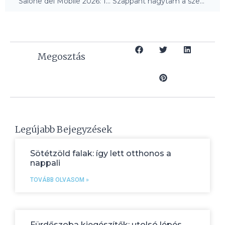
Salone del Mobile 2026: 15 ötlet, ami ellaposította a luxust!
Szappant hagytam a szekrényben – váratlan változás!
Megosztás
Legújabb Bejegyzések
Sötétzöld falak: így lett otthonos a
nappali
TOVÁBB OLVASOM »
Fürdőszoba kiegészítők: utolsó lépés,