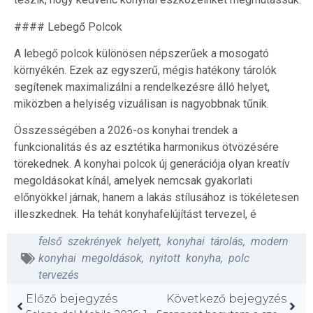
#### Lebegő Polcok
A lebegő polcok különösen népszerűek a mosogató
környékén. Ezek az egyszerű, mégis hatékony tárolók
segítenek maximalizálni a rendelkezésre álló helyet,
miközben a helyiség vizuálisan is nagyobbnak tűnik.
Összességében a 2026-os konyhai trendek a
funkcionalitás és az esztétika harmonikus ötvözésére
törekednek. A konyhai polcok új generációja olyan kreatív
megoldásokat kínál, amelyek nemcsak gyakorlati
előnyökkel járnak, hanem a lakás stílusához is tökéletesen
illeszkednek. Ha tehát konyhafelújítást tervezel, é
felső szekrények helyett
,
konyhai tárolás
,
modern
konyhai megoldások
,
nyitott konyha
,
polc
tervezés
Előző bejegyzés
Következő bejegyzés