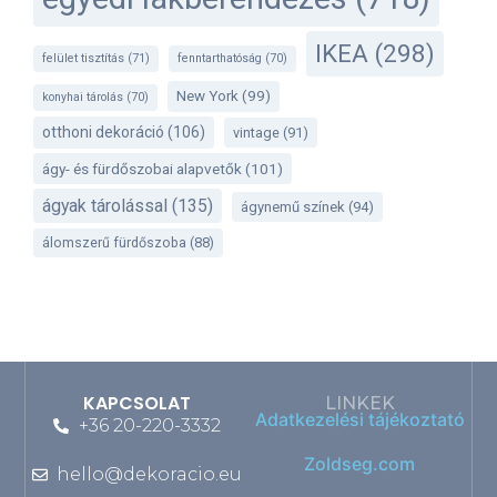
IKEA
(298)
felület tisztítás
(71)
fenntarthatóság
(70)
New York
(99)
konyhai tárolás
(70)
otthoni dekoráció
(106)
vintage
(91)
ágy- és fürdőszobai alapvetők
(101)
ágyak tárolással
(135)
ágynemű színek
(94)
álomszerű fürdőszoba
(88)
KAPCSOLAT
LINKEK
Adatkezelési tájékoztató
+36 20-220-3332
Zoldseg.com
hello@dekoracio.eu