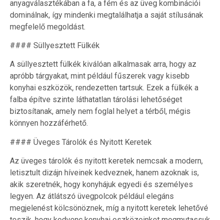
anyagválasztékában a fa, a fém és az üveg kombinációi
dominálnak, így mindenki megtalálhatja a saját stílusának
megfelelő megoldást.
#### Süllyesztett Fülkék
A süllyesztett fülkék kiválóan alkalmasak arra, hogy az
apróbb tárgyakat, mint például fűszerek vagy kisebb
konyhai eszközök, rendezetten tartsuk. Ezek a fülkék a
falba építve szinte láthatatlan tárolási lehetőséget
biztosítanak, amely nem foglal helyet a térből, mégis
könnyen hozzáférhető.
#### Üveges Tárolók és Nyitott Keretek
Az üveges tárolók és nyitott keretek nemcsak a modern,
letisztult dizájn híveinek kedveznek, hanem azoknak is,
akik szeretnék, hogy konyhájuk egyedi és személyes
legyen. Az átlátszó üvegpolcok például elegáns
megjelenést kölcsönöznek, míg a nyitott keretek lehetővé
teszik, hogy kedvenc konyhai eszközeinket megmutassuk.