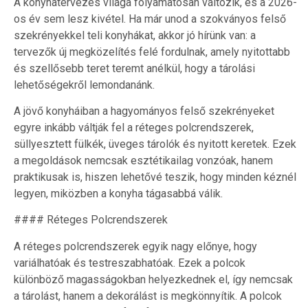
A konyhatervezés világa folyamatosan változik, és a 2026-
os év sem lesz kivétel. Ha már unod a szokványos felső
szekrényekkel teli konyhákat, akkor jó hírünk van: a
tervezők új megközelítés felé fordulnak, amely nyitottabb
és szellősebb teret teremt anélkül, hogy a tárolási
lehetőségekről lemondanánk.
A jövő konyháiban a hagyományos felső szekrényeket
egyre inkább váltják fel a réteges polcrendszerek,
süllyesztett fülkék, üveges tárolók és nyitott keretek. Ezek
a megoldások nemcsak esztétikailag vonzóak, hanem
praktikusak is, hiszen lehetővé teszik, hogy minden kéznél
legyen, miközben a konyha tágasabbá válik.
#### Réteges Polcrendszerek
A réteges polcrendszerek egyik nagy előnye, hogy
variálhatóak és testreszabhatóak. Ezek a polcok
különböző magasságokban helyezkednek el, így nemcsak
a tárolást, hanem a dekorálást is megkönnyítik. A polcok