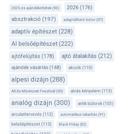
2026
(176)
2025-ös ajándékötletek
(93)
absztrakció
(197)
adaptálható bútor
(97)
adaptív építészet
(228)
AI belsőépítészet
(222)
ajtó átalakítás
(212)
ajtófelújítás
(178)
ajándék vásárlás
(148)
akciók
(110)
alpesi dizájn
(288)
alvás kényelem
(113)
AlUla Művészeti Fesztivál
(95)
analóg dizájn
(300)
antik bútorok
(103)
arculattervezés
(112)
automatikus takarítás
(91)
belsőépítészet
(113)
Black Friday
(82)