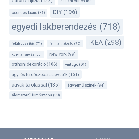
bútorfelújítás
(132)
családi otthon
(83)
DIY
(196)
csendes luxus
(86)
egyedi lakberendezés
(718)
IKEA
(298)
felület tisztítás
(71)
fenntarthatóság
(70)
New York
(99)
konyhai tárolás
(70)
otthoni dekoráció
(106)
vintage
(91)
ágy- és fürdőszobai alapvetők
(101)
ágyak tárolással
(135)
ágynemű színek
(94)
álomszerű fürdőszoba
(88)