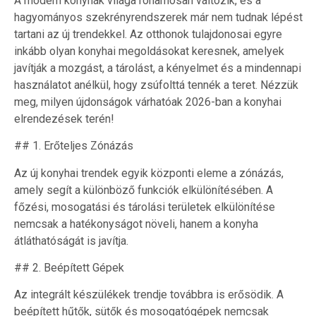
A modern konyhák világa rohamosan változik, és a
hagyományos szekrényrendszerek már nem tudnak lépést
tartani az új trendekkel. Az otthonok tulajdonosai egyre
inkább olyan konyhai megoldásokat keresnek, amelyek
javítják a mozgást, a tárolást, a kényelmet és a mindennapi
használatot anélkül, hogy zsúfolttá tennék a teret. Nézzük
meg, milyen újdonságok várhatóak 2026-ban a konyhai
elrendezések terén!
## 1. Erőteljes Zónázás
Az új konyhai trendek egyik központi eleme a zónázás,
amely segít a különböző funkciók elkülönítésében. A
főzési, mosogatási és tárolási területek elkülönítése
nemcsak a hatékonyságot növeli, hanem a konyha
átláthatóságát is javítja.
## 2. Beépített Gépek
Az integrált készülékek trendje továbbra is erősödik. A
beépített hűtők, sütők és mosogatógépek nemcsak