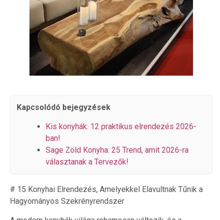
Kapcsolódó bejegyzések
Kis konyhák: 12 praktikus elrendezés 2026-
ban!
Sage Zöld Konyha: 25 Trend, amit 2026-ra
választanak a Tervezők!
# 15 Konyhai Elrendezés, Amelyekkel Elavultnak Tűnik a
Hagyományos Szekrényrendszer