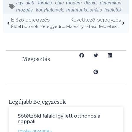
ágy alatti tárolás
,
chic modern dizájn
,
dinamikus
mozgás
,
konyhatervek
,
multifunkcionális felületek
Előző bejegyzés
Következő bejegyzés
Élőél bútorok: 28 egyedi dizájn, ami elvarázsol!
Márványhatású felületek és sárgaréz csaptelepek váltották a barnát!
Megosztás
Legújabb Bejegyzések
Sötétzöld falak: így lett otthonos a
nappali
TOVÁBB OLVASOM »