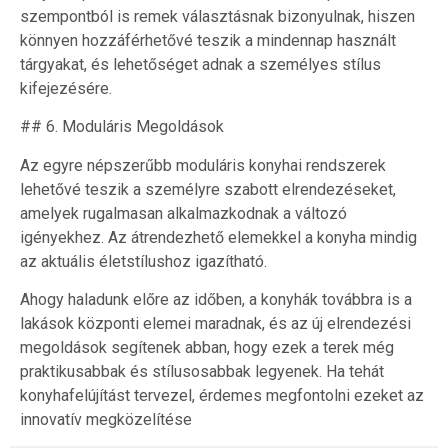
szempontból is remek választásnak bizonyulnak, hiszen
könnyen hozzáférhetővé teszik a mindennap használt
tárgyakat, és lehetőséget adnak a személyes stílus
kifejezésére.
## 6. Moduláris Megoldások
Az egyre népszerűbb moduláris konyhai rendszerek
lehetővé teszik a személyre szabott elrendezéseket,
amelyek rugalmasan alkalmazkodnak a változó
igényekhez. Az átrendezhető elemekkel a konyha mindig
az aktuális életstílushoz igazítható.
Ahogy haladunk előre az időben, a konyhák továbbra is a
lakások központi elemei maradnak, és az új elrendezési
megoldások segítenek abban, hogy ezek a terek még
praktikusabbak és stílusosabbak legyenek. Ha tehát
konyhafelújítást tervezel, érdemes megfontolni ezeket az
innovatív megközelítése