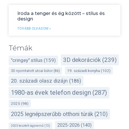
Iroda a tenger és ég között – stílus és
design
TOVÁBB OLVASOM »
Témák
3D dekorációk
(239)
"cringey" stílus
(159)
19. századi konyha
(102)
3D nyomtatott utcai bútor
(86)
20. századi olasz dizájn
(186)
1980-as évek telefon design
(287)
2025
(98)
2025 legnépszerűbb otthoni túrák
(210)
2025-2026
(140)
2025 tesztelt ágynemű
(72)