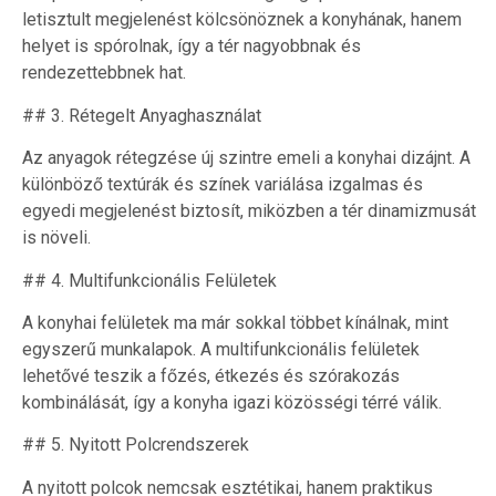
letisztult megjelenést kölcsönöznek a konyhának, hanem
helyet is spórolnak, így a tér nagyobbnak és
rendezettebbnek hat.
## 3. Rétegelt Anyaghasználat
Az anyagok rétegzése új szintre emeli a konyhai dizájnt. A
különböző textúrák és színek variálása izgalmas és
egyedi megjelenést biztosít, miközben a tér dinamizmusát
is növeli.
## 4. Multifunkcionális Felületek
A konyhai felületek ma már sokkal többet kínálnak, mint
egyszerű munkalapok. A multifunkcionális felületek
lehetővé teszik a főzés, étkezés és szórakozás
kombinálását, így a konyha igazi közösségi térré válik.
## 5. Nyitott Polcrendszerek
A nyitott polcok nemcsak esztétikai, hanem praktikus