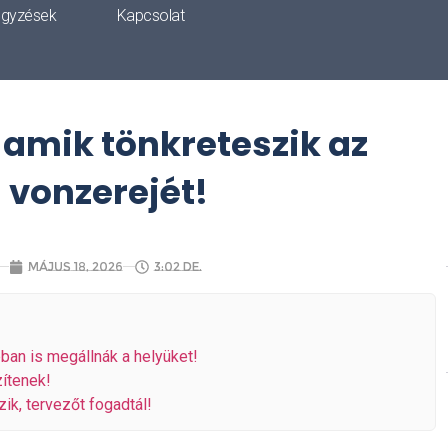
egyzések
Kapcsolat
, amik tönkreteszik az
 vonzerejét!
május 18, 2026
3:02 de.
ban is megállnák a helyüket!
ítenek!
ik, tervezőt fogadtál!