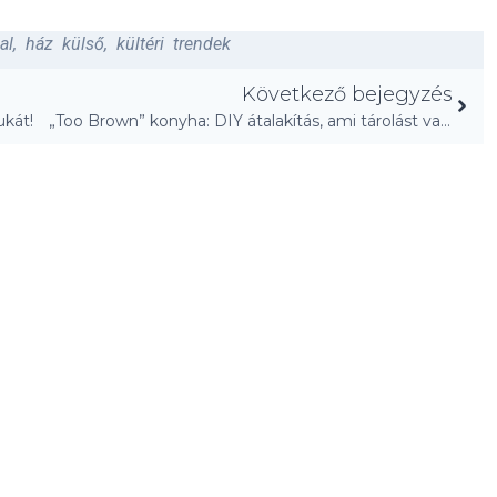
al
,
ház külső
,
kültéri trendek
Következő bejegyzés
ukát!
„Too Brown” konyha: DIY átalakítás, ami tárolást varázsol!