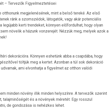
jét – Tervezők Figyelmeztetései
ze otthonunk megjelenésének, mint a belső tereké. Az első
enek ránk a szomszédok, látogatók, vagy akár potenciális
 legújabb kerti trendeket, könnyen előfordulhat, hogy olyan
ntsem növelik a házunk vonzerejét. Nézzük meg, melyek azok a
nek!
ltéri dekorációra. Könnyen eshetünk abba a csapdába, hogy
észítővel töltjük meg a kertet. Azonban a túl sok dekoráció
udvarnak, ami elvonhatja a figyelmet az otthon valódi
nem minden növény illik minden helyszínre. A tervezők szerint
át, talajminőségét és a növények méretét. Egy rosszul
tni, de gondozása is nehézkes lehet.