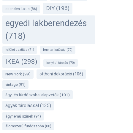
DIY
(196)
csendes luxus
(86)
egyedi lakberendezés
(718)
felület tisztítás
(71)
fenntarthatóság
(70)
IKEA
(298)
konyhai tárolás
(70)
otthoni dekoráció
(106)
New York
(99)
vintage
(91)
ágy- és fürdőszobai alapvetők
(101)
ágyak tárolással
(135)
ágynemű színek
(94)
álomszerű fürdőszoba
(88)