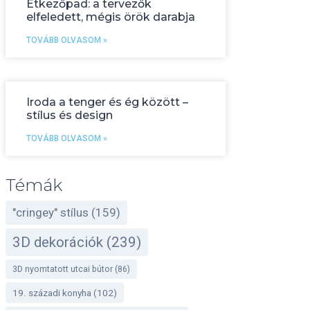
Étkezőpad: a tervezők
elfeledett, mégis örök darabja
TOVÁBB OLVASOM »
Iroda a tenger és ég között –
stílus és design
TOVÁBB OLVASOM »
Témák
"cringey" stílus
(159)
3D dekorációk
(239)
3D nyomtatott utcai bútor
(86)
19. századi konyha
(102)