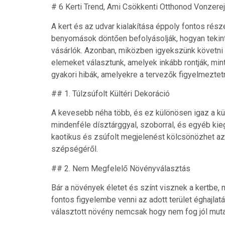
# 6 Kerti Trend, Ami Csökkenti Otthonod Vonzere
A kert és az udvar kialakítása éppoly fontos rés
benyomások döntően befolyásolják, hogyan tekint
vásárlók. Azonban, miközben igyekszünk követni a
elemeket választunk, amelyek inkább rontják, mi
gyakori hibák, amelyekre a tervezők figyelmeztet
## 1. Túlzsúfolt Kültéri Dekoráció
A kevesebb néha több, és ez különösen igaz a kü
mindenféle dísztárggyal, szoborral, és egyéb kieg
kaotikus és zsúfolt megjelenést kölcsönözhet az 
szépségéről.
## 2. Nem Megfelelő Növényválasztás
Bár a növények életet és színt visznek a kertbe, 
fontos figyelembe venni az adott terület éghajlat
választott növény nemcsak hogy nem fog jól muta