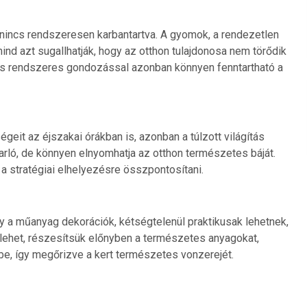
a nincs rendszeresen karbantartva. A gyomok, a rendezetlen
nd azt sugallhatják, hogy az otthon tulajdonosa nem törődik
 és rendszeres gondozással azonban könnyen fenntartható a
geit az éjszakai órákban is, azonban a túlzott világítás
arló, de könnyen elnyomhatja az otthon természetes báját.
a stratégiai elhelyezésre összpontosítani.
 a műanyag dekorációk, kétségtelenül praktikusak lehetnek,
 lehet, részesítsük előnyben a természetes anyagokat,
e, így megőrizve a kert természetes vonzerejét.