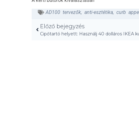
A kerti bútorok kiválasztásán
AD100 tervezők
,
anti-esztétika
,
curb appe
Előző bejegyzés
Cipőtartó helyett: Használj 40 dolláros IKEA k