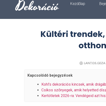
Dekoráció
Kezdőlap
Bej
Kültéri trendek
otthon
Lantos Geza
Kapcsolódó bejegyzések
Kohl’s dekorációs kincsek, amik drágáb
Csíkos szőnyegek, amik helyetted dísz
Kertötletek 2026-ra: Vendégeid azt hisz