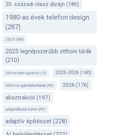
20. századi olasz dizájn
(186)
1980-as évek telefon design
(287)
2025
(98)
2025 legnépszerűbb otthoni túrák
(210)
2025-2026
(140)
2025 tesztelt ágynemű
(72)
2026
(176)
2025-ös ajándékötletek
(93)
absztrakció
(197)
adaptálható bútor
(97)
adaptív építészet
(228)
AI belsőépítészet
(222)