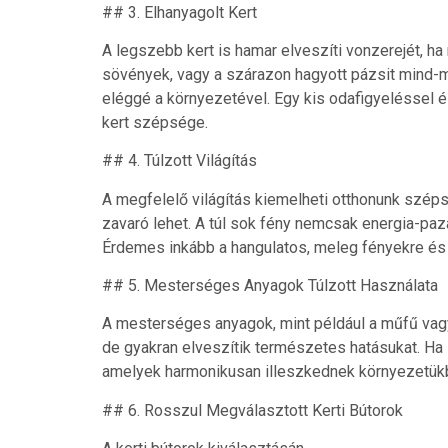
## 3. Elhanyagolt Kert
A legszebb kert is hamar elveszíti vonzerejét, h
sövények, vagy a szárazon hagyott pázsit mind-mi
eléggé a környezetével. Egy kis odafigyeléssel
kert szépsége.
## 4. Túlzott Világítás
A megfelelő világítás kiemelheti otthonunk szépsé
zavaró lehet. A túl sok fény nemcsak energia-paz
Érdemes inkább a hangulatos, meleg fényekre és 
## 5. Mesterséges Anyagok Túlzott Használata
A mesterséges anyagok, mint például a műfű vagy
de gyakran elveszítik természetes hatásukat. Ha
amelyek harmonikusan illeszkednek környezetükb
## 6. Rosszul Megválasztott Kerti Bútorok