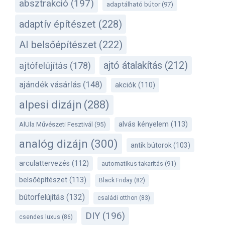
absztrakció
(197)
adaptálható bútor
(97)
adaptív építészet
(228)
AI belsőépítészet
(222)
ajtó átalakítás
(212)
ajtófelújítás
(178)
ajándék vásárlás
(148)
akciók
(110)
alpesi dizájn
(288)
alvás kényelem
(113)
AlUla Művészeti Fesztivál
(95)
analóg dizájn
(300)
antik bútorok
(103)
arculattervezés
(112)
automatikus takarítás
(91)
belsőépítészet
(113)
Black Friday
(82)
bútorfelújítás
(132)
családi otthon
(83)
DIY
(196)
csendes luxus
(86)