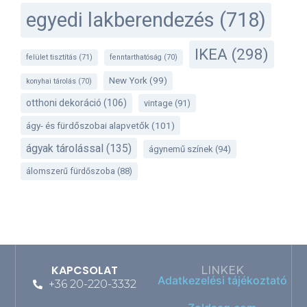
egyedi lakberendezés
(718)
IKEA
(298)
felület tisztítás
(71)
fenntarthatóság
(70)
New York
(99)
konyhai tárolás
(70)
otthoni dekoráció
(106)
vintage
(91)
ágy- és fürdőszobai alapvetők
(101)
ágyak tárolással
(135)
ágynemű színek
(94)
álomszerű fürdőszoba
(88)
KAPCSOLAT
LINKEK
Adatkezelési tájékoztató
+36 20-220-3332