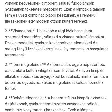
vonalak kedvelőinek a modern stílusú függőlámpák
nyújthatnak tökéletes megoldást. Ezek a lámpák általában
fém és üveg kombinációjából készülnek, és remekül
illeszkednek egy modern otthon kültéri teréhez.
2. **Vintage báj:** Ha inkább a régi idők hangulatát
szeretnéd megidézni, válaszd a vintage stílusú lámpákat.
Ezek a modellek gyakran kovácsoltvas elemekkel és
meleg fényű izzókkal készülnek, így romantikus hangulatot
teremtenek.
3. **Ipari megjelenés:** Az ipari stílus egyre népszerűbb,
és ez alól a kültéri világítás sem kivétel. Az ilyen lámpák
általában robusztus anyagokból készülnek, mint a fém és a
beton, és egyedi, rusztikus megjelenést kölcsönöznek a
térnek.
4. **Bohém elegancia:** A bohém stílusú lámpák színesek
és játékosak, gyakran természetes anyagokat, például
bambuszt vagy rattan-t használnak. Ezek a lámpák