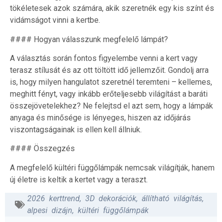
tökéletesek azok számára, akik szeretnék egy kis színt és
vidámságot vinni a kertbe.
#### Hogyan válasszunk megfelelő lámpát?
A választás során fontos figyelembe venni a kert vagy
terasz stílusát és az ott töltött idő jellemzőit. Gondolj arra
is, hogy milyen hangulatot szeretnél teremteni – kellemes,
meghitt fényt, vagy inkább erőteljesebb világítást a baráti
összejövetelekhez? Ne felejtsd el azt sem, hogy a lámpák
anyaga és minősége is lényeges, hiszen az időjárás
viszontagságainak is ellen kell állniuk.
#### Összegzés
A megfelelő kültéri függőlámpák nemcsak világítják, hanem
új életre is keltik a kertet vagy a teraszt.
2026 kerttrend
,
3D dekorációk
,
állítható világítás
,
alpesi dizájn
,
kültéri függőlámpák