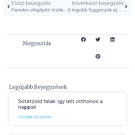
Előző bejegyzés
Következő bejegyzés
Paredes világépítő érzéke Hudsonba érkezett!
A legjobb függönyök az Amazonon: Szakértők ajánlásai!
Megosztás
Legújabb Bejegyzések
Sötétzöld falak: így lett otthonos a
nappali
TOVÁBB OLVASOM »