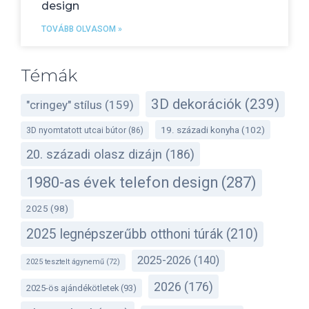
design
TOVÁBB OLVASOM »
Témák
3D dekorációk
(239)
"cringey" stílus
(159)
19. századi konyha
(102)
3D nyomtatott utcai bútor
(86)
20. századi olasz dizájn
(186)
1980-as évek telefon design
(287)
2025
(98)
2025 legnépszerűbb otthoni túrák
(210)
2025-2026
(140)
2025 tesztelt ágynemű
(72)
2026
(176)
2025-ös ajándékötletek
(93)