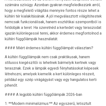
számára szívügy. Azonban gyakran megfeledkezünk arról,
hogy a megfelelő világítás mennyire fontos része lehet a
kültéri tér kialakításának. A jól megválasztott világítótestek
nemcsak funkcionálisak, hanem esztétikai szempontból is
feldobják a teret. Ha szeretnéd a kertedet vagy teraszodat
igazán különlegessé tenni, akkor érdemes megfontolnod a
kültéri függőlámpák használatát.
#### Miért érdemes kültéri függőlámpát választani?
A kültéri függőlámpák nem csak praktikusak, hanem
stílusos kiegészítői is lehetnek bármelyik kertnek vagy
terasznak. Ezek a lámpák egyedi fényhatásokat képesek
létrehozni, amelyek kiemelik a kert különleges részeit,
például egy szép virágágyást vagy egy hangulatos kerti
pihenőt.
#### A legjobb kültéri függőlámpák 2026-ban
1. **Modern minimalizmus:** Az egyszerű, letisztult