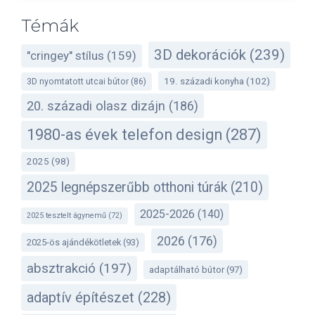
Témák
3D dekorációk
(239)
"cringey" stílus
(159)
19. századi konyha
(102)
3D nyomtatott utcai bútor
(86)
20. századi olasz dizájn
(186)
1980-as évek telefon design
(287)
2025
(98)
2025 legnépszerűbb otthoni túrák
(210)
2025-2026
(140)
2025 tesztelt ágynemű
(72)
2026
(176)
2025-ös ajándékötletek
(93)
absztrakció
(197)
adaptálható bútor
(97)
adaptív építészet
(228)