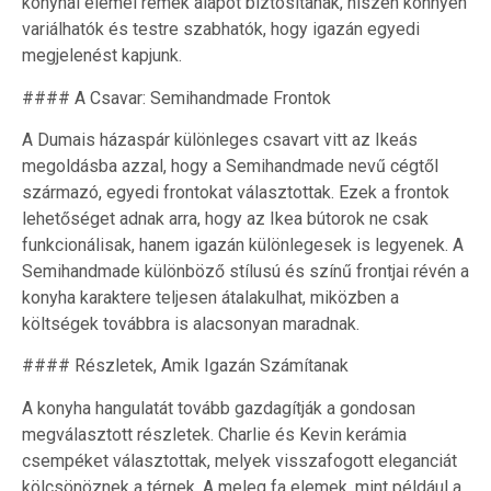
konyhai elemei remek alapot biztosítanak, hiszen könnyen
variálhatók és testre szabhatók, hogy igazán egyedi
megjelenést kapjunk.
#### A Csavar: Semihandmade Frontok
A Dumais házaspár különleges csavart vitt az Ikeás
megoldásba azzal, hogy a Semihandmade nevű cégtől
származó, egyedi frontokat választottak. Ezek a frontok
lehetőséget adnak arra, hogy az Ikea bútorok ne csak
funkcionálisak, hanem igazán különlegesek is legyenek. A
Semihandmade különböző stílusú és színű frontjai révén a
konyha karaktere teljesen átalakulhat, miközben a
költségek továbbra is alacsonyan maradnak.
#### Részletek, Amik Igazán Számítanak
A konyha hangulatát tovább gazdagítják a gondosan
megválasztott részletek. Charlie és Kevin kerámia
csempéket választottak, melyek visszafogott eleganciát
kölcsönöznek a térnek. A meleg fa elemek, mint például a