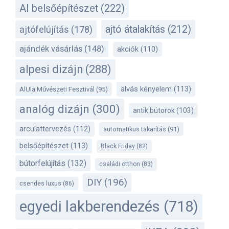
AI belsőépítészet
(222)
ajtó átalakítás
(212)
ajtófelújítás
(178)
ajándék vásárlás
(148)
akciók
(110)
alpesi dizájn
(288)
alvás kényelem
(113)
AlUla Művészeti Fesztivál
(95)
analóg dizájn
(300)
antik bútorok
(103)
arculattervezés
(112)
automatikus takarítás
(91)
belsőépítészet
(113)
Black Friday
(82)
bútorfelújítás
(132)
családi otthon
(83)
DIY
(196)
csendes luxus
(86)
egyedi lakberendezés
(718)