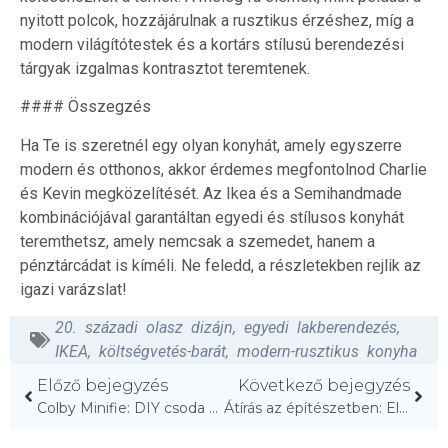
nyitott polcok, hozzájárulnak a rusztikus érzéshez, míg a
modern világítótestek és a kortárs stílusú berendezési
tárgyak izgalmas kontrasztot teremtenek.
#### Összegzés
Ha Te is szeretnél egy olyan konyhát, amely egyszerre
modern és otthonos, akkor érdemes megfontolnod Charlie
és Kevin megközelítését. Az Ikea és a Semihandmade
kombinációjával garantáltan egyedi és stílusos konyhát
teremthetsz, amely nemcsak a szemedet, hanem a
pénztárcádat is kíméli. Ne feledd, a részletekben rejlik az
igazi varázslat!
20. századi olasz dizájn
,
egyedi lakberendezés
,
IKEA
,
költségvetés-barát
,
modern-rusztikus konyha
Előző bejegyzés
Következő bejegyzés
Colby Minifie: DIY csoda a Hudson-völgyi otthonában!
Átírás az építészetben: Elegáns 1970-es évek házfrissítés