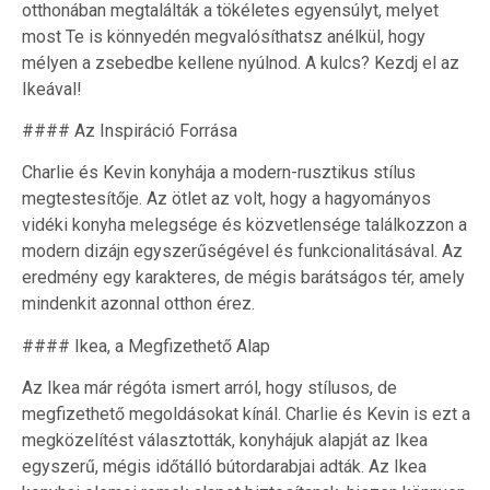
otthonában megtalálták a tökéletes egyensúlyt, melyet
most Te is könnyedén megvalósíthatsz anélkül, hogy
mélyen a zsebedbe kellene nyúlnod. A kulcs? Kezdj el az
Ikeával!
#### Az Inspiráció Forrása
Charlie és Kevin konyhája a modern-rusztikus stílus
megtestesítője. Az ötlet az volt, hogy a hagyományos
vidéki konyha melegsége és közvetlensége találkozzon a
modern dizájn egyszerűségével és funkcionalitásával. Az
eredmény egy karakteres, de mégis barátságos tér, amely
mindenkit azonnal otthon érez.
#### Ikea, a Megfizethető Alap
Az Ikea már régóta ismert arról, hogy stílusos, de
megfizethető megoldásokat kínál. Charlie és Kevin is ezt a
megközelítést választották, konyhájuk alapját az Ikea
egyszerű, mégis időtálló bútordarabjai adták. Az Ikea