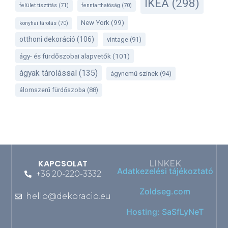
IKEA
(298)
felület tisztítás
(71)
fenntarthatóság
(70)
New York
(99)
konyhai tárolás
(70)
otthoni dekoráció
(106)
vintage
(91)
ágy- és fürdőszobai alapvetők
(101)
ágyak tárolással
(135)
ágynemű színek
(94)
álomszerű fürdőszoba
(88)
KAPCSOLAT
LINKEK
Adatkezelési tájékoztató
+36 20-220-3332
Zoldseg.com
hello@dekoracio.eu
Hosting: SaSfLyNeT