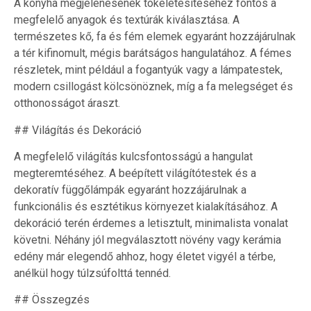
A konyha megjelenésének tökéletesítéséhez fontos a
megfelelő anyagok és textúrák kiválasztása. A
természetes kő, fa és fém elemek egyaránt hozzájárulnak
a tér kifinomult, mégis barátságos hangulatához. A fémes
részletek, mint például a fogantyúk vagy a lámpatestek,
modern csillogást kölcsönöznek, míg a fa melegséget és
otthonosságot áraszt.
## Világítás és Dekoráció
A megfelelő világítás kulcsfontosságú a hangulat
megteremtéséhez. A beépített világítótestek és a
dekoratív függőlámpák egyaránt hozzájárulnak a
funkcionális és esztétikus környezet kialakításához. A
dekoráció terén érdemes a letisztult, minimalista vonalat
követni. Néhány jól megválasztott növény vagy kerámia
edény már elegendő ahhoz, hogy életet vigyél a térbe,
anélkül hogy túlzsúfolttá tennéd.
## Összegzés