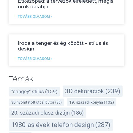
Étkezőpad: a tervezők elfeledett, mégis
örök darabja
TOVÁBB OLVASOM »
Iroda a tenger és ég között – stílus és
design
TOVÁBB OLVASOM »
Témák
3D dekorációk
(239)
"cringey" stílus
(159)
19. századi konyha
(102)
3D nyomtatott utcai bútor
(86)
20. századi olasz dizájn
(186)
1980-as évek telefon design
(287)