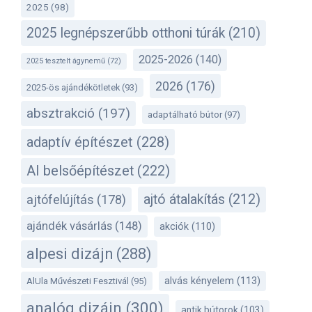
2025
(98)
2025 legnépszerűbb otthoni túrák
(210)
2025-2026
(140)
2025 tesztelt ágynemű
(72)
2026
(176)
2025-ös ajándékötletek
(93)
absztrakció
(197)
adaptálható bútor
(97)
adaptív építészet
(228)
AI belsőépítészet
(222)
ajtó átalakítás
(212)
ajtófelújítás
(178)
ajándék vásárlás
(148)
akciók
(110)
alpesi dizájn
(288)
alvás kényelem
(113)
AlUla Művészeti Fesztivál
(95)
analóg dizájn
(300)
antik bútorok
(103)