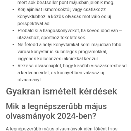
mert sok bestseller pont májusban jelenik meg.
Kérj ajánlást ismerősöktől, vagy csatlakozz
könyvklubhoz: a közös olvasás motiváló és új
perspektívát ad.
Próbáld ki a hangoskönyveket, ha kevés időd van –
utazáshoz, sporthoz tökéletesek.
Ne feledd a helyi könyvtárakat sem: májusban több
városi könyvtár is különleges programokkal,
ingyenes kölcsönzési akciókkal készül.
Vezess olvasónaplót, hogy később visszakereshesd
a kedvenceidet, és könnyebben válassz új
olvasmányt.
Gyakran ismételt kérdések
Mik a legnépszerűbb május
olvasmányok 2024-ben?
A legnépszerűbb május olvasmányok idén főként friss