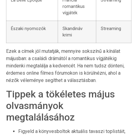
La Belle Époque
Francia
Streaming
romantikus
vígjáték
Északi nyomozók
Skandináv
Streaming
krimi
Ezek a címek jól mutatják, mennyire sokszínű a kínálat
májusban: a családi drámától a romantikus vígjátékig
mindenki megtalálja a kedvencét. Ha nem tudsz dönteni,
érdemes online filmes fórumokon is körülnézni, ahol a
nézők véleménye segíthet a választásban.
Tippek a tökéletes május
olvasmányok
megtalálásához
Figyeld a könyvesboltok aktuális tavaszi toplistáit,