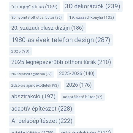
3D dekorációk
(239)
"cringey" stílus
(159)
19. századi konyha
(102)
3D nyomtatott utcai bútor
(86)
20. századi olasz dizájn
(186)
1980-as évek telefon design
(287)
2025
(98)
2025 legnépszerűbb otthoni túrák
(210)
2025-2026
(140)
2025 tesztelt ágynemű
(72)
2026
(176)
2025-ös ajándékötletek
(93)
absztrakció
(197)
adaptálható bútor
(97)
adaptív építészet
(228)
AI belsőépítészet
(222)