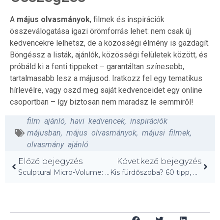
A
május olvasmányok
, filmek és inspirációk
összeválogatása igazi örömforrás lehet: nem csak új
kedvencekre lelhetsz, de a közösségi élmény is gazdagít.
Böngéssz a listák, ajánlók, közösségi felületek között, és
próbáld ki a fenti tippeket – garantáltan színesebb,
tartalmasabb lesz a májusod. Iratkozz fel egy tematikus
hírlevélre, vagy oszd meg saját kedvenceidet egy online
csoportban – így biztosan nem maradsz le semmiről!
film ajánló
,
havi kedvencek
,
inspirációk
májusban
,
május olvasmányok
,
májusi filmek
,
olvasmány ajánló
Előző bejegyzés
Következő bejegyzés
Sculptural Micro-Volume: Egyedi kis lakás Párizsban
Kis fürdőszoba? 60 tipp, hogy 10x nagyobbnak tűnjön!