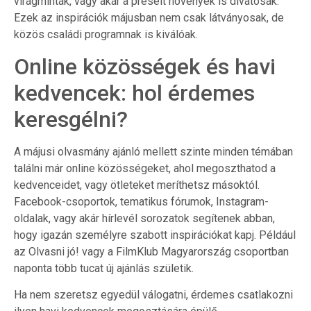
virágminták, vagy akár a préselt növények is divatosak.
Ezek az inspirációk májusban nem csak látványosak, de
közös családi programnak is kiválóak.
Online közösségek és havi
kedvencek: hol érdemes
keresgélni?
A májusi olvasmány ajánló mellett szinte minden témában
találni már online közösségeket, ahol megoszthatod a
kedvenceidet, vagy ötleteket meríthetsz másoktól.
Facebook-csoportok, tematikus fórumok, Instagram-
oldalak, vagy akár hírlevél sorozatok segítenek abban,
hogy igazán személyre szabott inspirációkat kapj. Például
az Olvasni jó! vagy a FilmKlub Magyarország csoportban
naponta több tucat új ajánlás születik.
Ha nem szeretsz egyedül válogatni, érdemes csatlakozni