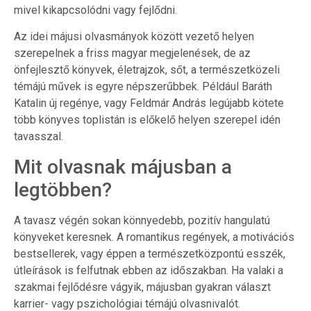
mivel kikapcsolódni vagy fejlődni.
Az idei májusi olvasmányok között vezető helyen
szerepelnek a friss magyar megjelenések, de az
önfejlesztő könyvek, életrajzok, sőt, a természetközeli
témájú művek is egyre népszerűbbek. Például Baráth
Katalin új regénye, vagy Feldmár András legújabb kötete
több könyves toplistán is előkelő helyen szerepel idén
tavasszal.
Mit olvasnak májusban a
legtöbben?
A tavasz végén sokan könnyedebb, pozitív hangulatú
könyveket keresnek. A romantikus regények, a motivációs
bestsellerek, vagy éppen a természetközpontú esszék,
útleírások is felfutnak ebben az időszakban. Ha valaki a
szakmai fejlődésre vágyik, májusban gyakran választ
karrier- vagy pszichológiai témájú olvasnivalót.