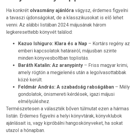
Ha konkrét
olvasmány ajánlóra
vágysz, érdemes figyelni
a tavaszi újdonságokat, de a klasszikusokat is elő lehet
venni. Az alábbi listában 2024 májusának három
legkeresettebb könyvét találod:
Kazuo Ishiguro: Klara és a Nap
– Kortárs regény az
emberi kapcsolatok határairól, májusban szinte
minden könyvesboltban toplistás.
Baráth Katalin: Az aranypinty
– Friss magyar krimi,
amely rögtön a megjelenés után a legolvasottabbak
közé került.
Feldmár András: A szabadság rabságában
– Mély
gondolatok, önismereti kérdések, igazi májusi
elmélyüléshez.
Természetesen a választék bőven túlmutat ezen a hármas
listán. Érdemes figyelni a helyi könyvtárak, könyvklubok
ajánlásait is, vagy kipróbálni hangoskönyveket, ha sokat
utazol a hónapban.