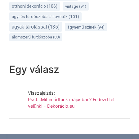
otthoni dekoráció
(106)
vintage
(91)
ágy- és fürdőszobai alapvetők
(101)
ágyak tárolással
(135)
ágynemű színek
(94)
álomszerű fürdőszoba
(88)
Egy válasz
Visszajelzés:
Psst…Mit imádtunk májusban? Fedezd fel
velünk! - Dekoráció.eu