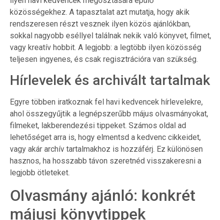
ilyen havi kedvencek megosztására épülő
közösségekhez. A tapasztalat azt mutatja, hogy akik
rendszeresen részt vesznek ilyen közös ajánlókban,
sokkal nagyobb eséllyel találnak nekik való könyvet, filmet,
vagy kreatív hobbit. A legjobb: a legtöbb ilyen közösség
teljesen ingyenes, és csak regisztrációra van szükség.
Hírlevelek és archivált tartalmak
Egyre többen iratkoznak fel havi kedvencek hírlevelekre,
ahol összegyűjtik a legnépszerűbb május olvasmányokat,
filmeket, lakberendezési tippeket. Számos oldal ad
lehetőséget arra is, hogy elmentsd a kedvenc cikkeidet,
vagy akár archív tartalmakhoz is hozzáférj. Ez különösen
hasznos, ha hosszabb távon szeretnéd visszakeresni a
legjobb ötleteket.
Olvasmány ajánló: konkrét
májusi könyvtippek