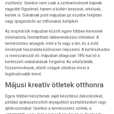
ösztönöz. Ilyenkor nem csak a szobanövények kapnak
nagyobb figyelmet, hanem a kültéri teraszok, erkélyek,
kertek is. Sokaknak pont májusban jut eszébe felújítani
vagy újragondolni az otthonukat, kertjüket.
Az inspirációk májusban között egyre többen keresnek
minimalista, fenntartható lakberendezési ötleteket. A
természetes anyagok, mint a fa vagy a len, és a zöld
növények használata különösen népszerű. A kertészkedés
is reneszánszát éli: májusban átlagosan 18%-kal nő a
kertészeti webáruházak forgalma. Az erkélyládák,
fűszernövények, ehető virágok ültetése most a
legdivatosabb trend.
Májusi kreatív ötletek otthonra
Egyre többen készítenek saját készítésű dekorációkat,
például újrahasznosított anyagokból asztaldíszeket vagy
ajtókoszorúkat. Ilyenkor a természetes színek, a