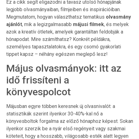
Ez a cikk segít eligazodni a tavasz utolsó hónapjának
legjobb olvasmányaiban, filmjeiben és inspirációiban.
Megmutatom, hogyan választhatsz tematikus
olvasmány
ajánlót
, mik a legizgalmasabb
májusi filmek
, és melyek
azok a kreatív ötletek, amelyek garantáltan feldobják a
hónapodat. Mire számíthatsz? Konkrét példákra,
személyes tapasztalatokra, és egy csomó gyakorlati
tippet kapsz – néhány egészen meglepő lesz!
Május olvasmányok: itt az
idő frissíteni a
könyvespolcot
Májusban egyre többen keresnek új olvasnivalót: a
statisztikák szerint ilyenkor 30-40%-kal nő a
könyvesboltok forgalma az előző hónaphoz képest. Sokan
ilyenkor szerzik be a nyár első regényeit vagy szakmai
köteteit, hogy a hosszabb, világosabb esték alatt legyen