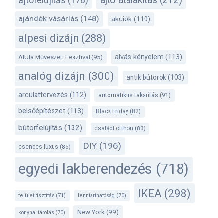
ajtó átalakítás
(212)
ajtófelújítás
(178)
ajándék vásárlás
(148)
akciók
(110)
alpesi dizájn
(288)
alvás kényelem
(113)
AlUla Művészeti Fesztivál
(95)
analóg dizájn
(300)
antik bútorok
(103)
arculattervezés
(112)
automatikus takarítás
(91)
belsőépítészet
(113)
Black Friday
(82)
bútorfelújítás
(132)
családi otthon
(83)
DIY
(196)
csendes luxus
(86)
egyedi lakberendezés
(718)
IKEA
(298)
felület tisztítás
(71)
fenntarthatóság
(70)
New York
(99)
konyhai tárolás
(70)