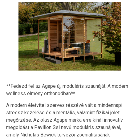
**Fedezd fel az Agape új, moduláris szaunáját: A modern
wellness élmény otthonodban**
A modern életvitel szerves részévé vált a mindennapi
stressz kezelése és a mentális, valamint fizikai jólét
megőrzése. Az olasz Agape márka erre kínál innovatív
megoldást a Pavilion Sei nevű moduláris szaunájával,
amely Nicholas Bewick tervezői zsenialitásának