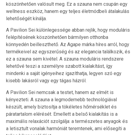
köszönhetően valósult meg. Ez a szauna nem csupán egy
wellness eszköz, hanem egy teljes életmódbeli átalakulás
lehetőségét kínálja.
A Pavilion Sei különlegessége abban rejlik, hogy moduláris
felépítésének köszönhetően bármilyen otthonba
könnyedén beilleszthető. Az Agape márka híres arról, hogy
termékeivel az egyszerűség és az elegancia találkozik, és
ez a szauna sem kivétel. A szauna moduláris rendszere
lehetővé teszi a személyre szabott kialakítást, így
mindenki a saját igényeihez igazíthatja, legyen szó egy
kisebb lakásról vagy egy tágas házról.
A Pavilion Sei nemcsak a testet, hanem az elmét is
kényezteti. A szauna a legmodernebb technológiával
készült, amely biztosítja a tökéletes hőmérséklet és
páratartalom elérését. Emellett a belső kialakítás is a
maximális relaxációt szolgálja: a természetes anyagok és
a letisztult vonalak harmóniát teremtenek, ami elősegíti a