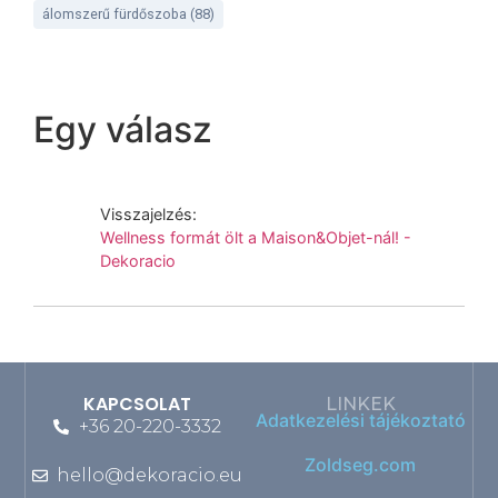
álomszerű fürdőszoba
(88)
Egy válasz
Visszajelzés:
Wellness formát ölt a Maison&Objet-nál! -
Dekoracio
KAPCSOLAT
LINKEK
Adatkezelési tájékoztató
+36 20-220-3332
Zoldseg.com
hello@dekoracio.eu