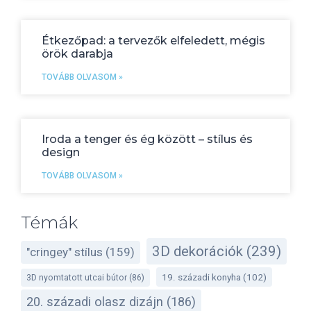
Étkezőpad: a tervezők elfeledett, mégis
örök darabja
TOVÁBB OLVASOM »
Iroda a tenger és ég között – stílus és
design
TOVÁBB OLVASOM »
Témák
3D dekorációk
(239)
"cringey" stílus
(159)
19. századi konyha
(102)
3D nyomtatott utcai bútor
(86)
20. századi olasz dizájn
(186)