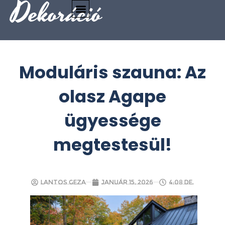
Dekoráció
Moduláris szauna: Az
olasz Agape
ügyessége
megtestesül!
Lantos Geza
január 15, 2026
4:08 de.