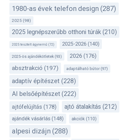
1980-as évek telefon design
(287)
2025
(98)
2025 legnépszerűbb otthoni túrák
(210)
2025-2026
(140)
2025 tesztelt ágynemű
(72)
2026
(176)
2025-ös ajándékötletek
(93)
absztrakció
(197)
adaptálható bútor
(97)
adaptív építészet
(228)
AI belsőépítészet
(222)
ajtó átalakítás
(212)
ajtófelújítás
(178)
ajándék vásárlás
(148)
akciók
(110)
alpesi dizájn
(288)