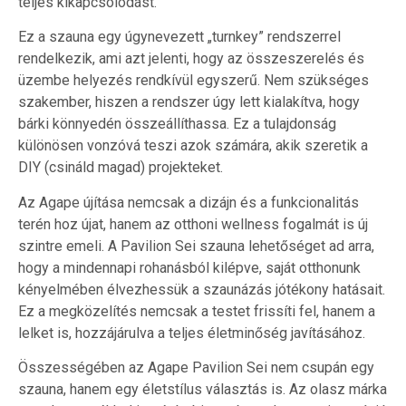
teljes kikapcsolódást.
Ez a szauna egy úgynevezett „turnkey” rendszerrel
rendelkezik, ami azt jelenti, hogy az összeszerelés és
üzembe helyezés rendkívül egyszerű. Nem szükséges
szakember, hiszen a rendszer úgy lett kialakítva, hogy
bárki könnyedén összeállíthassa. Ez a tulajdonság
különösen vonzóvá teszi azok számára, akik szeretik a
DIY (csináld magad) projekteket.
Az Agape újítása nemcsak a dizájn és a funkcionalitás
terén hoz újat, hanem az otthoni wellness fogalmát is új
szintre emeli. A Pavilion Sei szauna lehetőséget ad arra,
hogy a mindennapi rohanásból kilépve, saját otthonunk
kényelmében élvezhessük a szaunázás jótékony hatásait.
Ez a megközelítés nemcsak a testet frissíti fel, hanem a
lelket is, hozzájárulva a teljes életminőség javításához.
Összességében az Agape Pavilion Sei nem csupán egy
szauna, hanem egy életstílus választás is. Az olasz márka