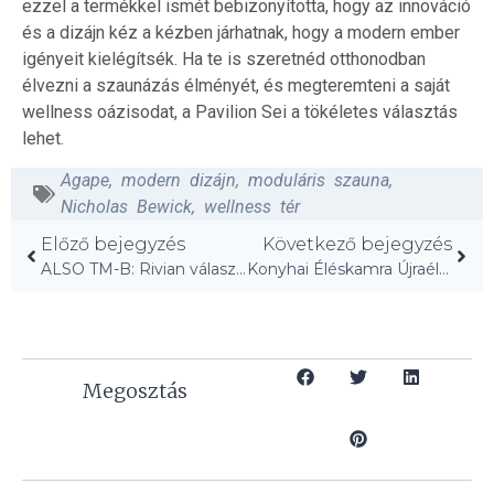
ezzel a termékkel ismét bebizonyította, hogy az innováció
és a dizájn kéz a kézben járhatnak, hogy a modern ember
igényeit kielégítsék. Ha te is szeretnéd otthonodban
élvezni a szaunázás élményét, és megteremteni a saját
wellness oázisodat, a Pavilion Sei a tökéletes választás
lehet.
Agape
,
modern dizájn
,
moduláris szauna
,
Nicholas Bewick
,
wellness tér
Előző bejegyzés
Következő bejegyzés
ALSO TM-B: Rivian válasza az elektromos kerékpárra!
Konyhai Éléskamra Újraélesztése: 19 Tervezési Tipp!
Megosztás