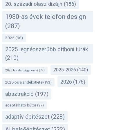
20. századi olasz dizájn
(186)
1980-as évek telefon design
(287)
2025
(98)
2025 legnépszerűbb otthoni túrák
(210)
2025-2026
(140)
2025 tesztelt ágynemű
(72)
2026
(176)
2025-ös ajándékötletek
(93)
absztrakció
(197)
adaptálható bútor
(97)
adaptív építészet
(228)
AI belsőépítészet
(222)