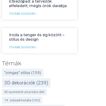
Étkezőpad: a tervezők
elfeledett, mégis örök darabja
TOVÁBB OLVASOM »
Iroda a tenger és ég között –
stílus és design
TOVÁBB OLVASOM »
Témák
"cringey" stílus
(159)
3D dekorációk
(239)
3D nyomtatott utcai bútor
(86)
19. századi konyha
(102)