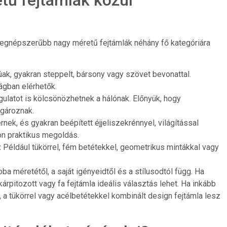
legnépszerűbb nagy méretű fejtámlák néhány fő kategóriára
ak, gyakran steppelt, bársony vagy szövet bevonattal.
lágban elérhetők.
gulatot is kölcsönözhetnek a hálónak. Előnyük, hogy
gároznak.
érnek, és gyakran beépített éjjeliszekrénnyel, világítással
on praktikus megoldás.
:
Például tükörrel, fém betétekkel, geometrikus mintákkal vagy
oba méretétől, a saját igényeidtől és a stílusodtól függ. Ha
árpitozott vagy fa fejtámla ideális választás lehet. Ha inkább
a tükörrel vagy acélbetétekkel kombinált design fejtámla lesz