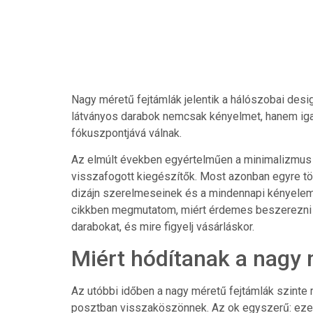
Nagy méretű fejtámlák jelentik a hálószobai desi
látványos darabok nemcsak kényelmet, hanem igaz
fókuszpontjává válnak.
Az elmúlt években egyértelműen a minimalizmus 
visszafogott kiegészítők. Most azonban egyre töb
dizájn szerelmeseinek és a mindennapi kényelem h
cikkben megmutatom, miért érdemes beszerezni eg
darabokat, és mire figyelj vásárláskor.
Miért hódítanak a nagy 
Az utóbbi időben a nagy méretű fejtámlák szinte
posztban visszaköszönnek. Az ok egyszerű: ez