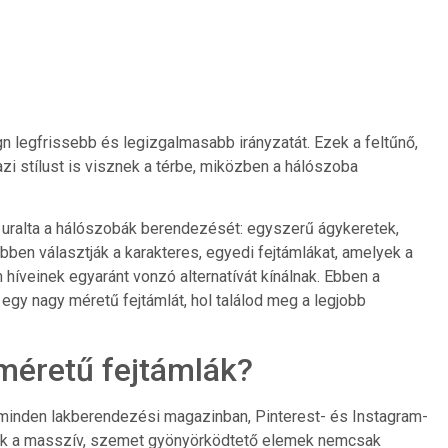
gn legfrissebb és legizgalmasabb irányzatát. Ezek a feltűnő,
i stílust is visznek a térbe, miközben a hálószoba
uralta a hálószobák berendezését: egyszerű ágykeretek,
ben választják a karakteres, egyedi fejtámlákat, amelyek a
íveinek egyaránt vonzó alternatívát kínálnak. Ebben a
y nagy méretű fejtámlát, hol találod meg a legjobb
méretű fejtámlák?
 minden lakberendezési magazinban, Pinterest- és Instagram-
ek a masszív, szemet gyönyörködtető elemek nemcsak