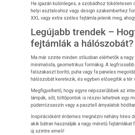
Ha igazán különleges, a szobádhoz tökéletesen i
helyi asztaloshoz vagy design szakemberhez for
XXL vagy extra széles fejtámla jelenik meg, ahogy
Legújabb trendek – Hogy
fejtámlák a hálószobát?
Ma már szinte minden stílusban elérhetők a nagy 
minimalista, geometrikus formákig. A legfrisse
falszakaszt borító, puha vagy fa paneles megol
hálószobát keretezik, és egyben elősegítik a tér 
Megfigyelhető, hogy egyre népszerűbbek az integrá
lámpák, sőt, töltőpontok is részei lehetnek egy m
púderrózsaszín vagy a pasztell árnyalatok hódítan
Inspirációként érdemes megnézni néhány híres de
akik bátran használják a nagy méretű fejtámlákat
új szintre emeli!