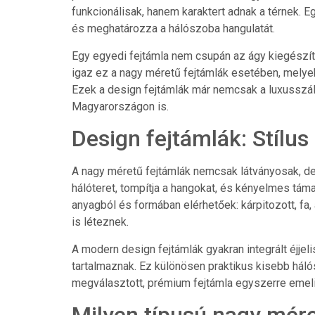
funkcionálisak, hanem karaktert adnak a térnek. E
és meghatározza a hálószoba hangulatát.
Egy egyedi fejtámla nem csupán az ágy kiegészít
igaz ez a nagy méretű fejtámlák esetében, melyek 
Ezek a design fejtámlák már nemcsak a luxusszál
Magyarországon is.
Design fejtámlák: Stílus
A nagy méretű fejtámlák nemcsak látványosak, de p
hálóteret, tompítja a hangokat, és kényelmes tá
anyagból és formában elérhetőek: kárpitozott, fa, 
is léteznek.
A modern design fejtámlák gyakran integrált éjjelis
tartalmaznak. Ez különösen praktikus kisebb hál
megválasztott, prémium fejtámla egyszerre emeli 
Milyen típusú nagy mére