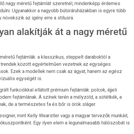
llő nagy méretű fejtámlát szeretnél, mindenképp érdemes
dulni. Ugyanakkor a nagyobb bútoráruházakban is egyre több
 növekszik az igény erre a stílusra.
an alakítják át a nagy méretű
méretű fejtámlák: a klasszikus, steppelt daraboktól a
bb trendek között egyértelműen vezetnek az egységes
dások. Ezek a modellek nem csak az ágyat, hanem az egész
vizuális egységét is.
lt funkciókkal ellátott prémium fejtámlák: polcok, éjjeli
odern fejtámlának. A színek terén a mélyzöld, a sötétkék, a
ak, de a természetes fa és bőr is örök sláger.
signer, mint Kelly Wearstler vagy a magyar tervezők munkáit,
 fókuszpontként. Egy ilyen elem a legunalmasabb hálószobát is