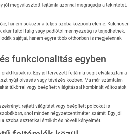
gy jól megválasztott fejtámla azonnal megragadja a tekintetet,
ője, hanem sokszor a teljes szoba központi eleme. Különösen
akár faltól falig vagy padlótól mennyezetig is terjedhetnek.
lodák sajátjai, hanem egyre több otthonban is megjelennek
 és funkcionalitás egyben
raktikusak is. Egy jól tervezett fejtámla segít elválasztani a
maszt nyújt olvasás vagy tévézés közben. Ma már számtalan
akár tükörrel vagy beépített világítással kombinált változatok
zekrényt, rejtett világítást vagy beépített polcokat is
ószobákban, ahol minden négyzetcentiméter számít. Egy jól
a szoba esztétikai értékét és növeli kényelmét.
tű fejtámlák közül