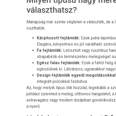
választhatsz?
Manapság már szinte végtelen a választék, de a 
oszthatók:
Kárpitozott fejtámlák:
Ezek puha tapintású
Elegáns, kényelmes és jól variálható színvi
Fa fejtámlák:
Letisztult vagy rusztikus han
strapabírók és természetes melegséget su
Egész falas fejtámlák:
Ezek a faltól falig 
egészülnek ki. Látványos, ugyanakkor nagy
Design fejtámlák egyedi megoldásokkal
integrált polcokkal feldobva.
Az, hogy melyik típus illik hozzád, leginkább a sz
például szereted a meleg, otthonos hangulatot, a k
extravagáns vagy modern dizájnban gondolkodsz, 
a nyerő.