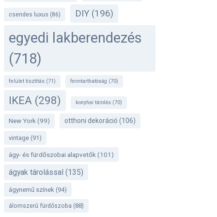
DIY
(196)
csendes luxus
(86)
egyedi lakberendezés
(718)
felület tisztítás
(71)
fenntarthatóság
(70)
IKEA
(298)
konyhai tárolás
(70)
otthoni dekoráció
(106)
New York
(99)
vintage
(91)
ágy- és fürdőszobai alapvetők
(101)
ágyak tárolással
(135)
ágynemű színek
(94)
álomszerű fürdőszoba
(88)