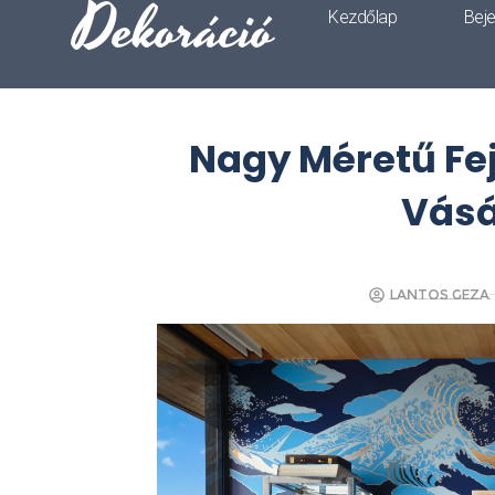
Dekoráció
Kezdőlap
Bej
Nagy Méretű Fej
Vásá
Lantos Geza