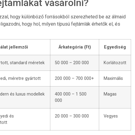
ejtámlákat vásárolni?
azzal, hogy különböző forrásokból szerezheted be az álmaid
ligazodni, hogy hol, milyen típusú fejtámlák érhetők el, és
álat jellemzői
Árkategória (Ft)
Egyediség
tott, standard méretek
50 000 – 200 000
Korlátozott
edi, méretre gyártott
200 000 – 700 000+
Maximális
odern és luxus modellek
400 000 – 1 500
Magas
000
yedi és
20 000 – 300 000
Vegyes
tott