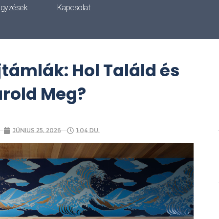
egyzések
Kapcsolat
támlák: Hol Találd és
rold Meg?
június 25, 2026
1:04 du.