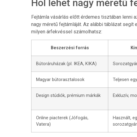
Hol lehet nagy méretű f
Fejtámla vásárlás előtt érdemes tisztában lenni 
nagy méretű fejtámláját. Az alábbi táblázat segít e
milyen árfekvéssel számolhatsz:
Beszerzési forrás
Kín
Bútoráruházak (pl. IKEA, KIKA)
Sorozatgyár
Magyar bútorasztalosok
Teljesen egy
Design stúdiók, prémium márkák
Exkluzív, m
Online piacterek (Jófogás,
Használt, eg
Vatera)
sorozatgyár