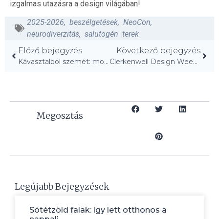
izgalmas utazásra a design világában!
2025-2026
,
beszélgetések
,
NeoCon
,
neurodiverzitás
,
salutogén terek
Előző bejegyzés
Következő bejegyzés
Kávasztalból szemét: most már alig lehet felismerni!
Clerkenwell Design Week 2026: Fedezd fel a 2. napot!
Megosztás
Legújabb Bejegyzések
Sötétzöld falak: így lett otthonos a