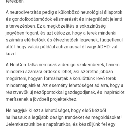
terekben.
A neurodiverzitás pedig a különböző neurológiai állapotok
és gondolkodásmódok elismerését és integrálását jelenti
a tervezésben. Ez a megközelítés a sokszínűség
jegyében fogant, és azt célozza, hogy a terek mindenki
számára elérhetőek és élvezhetőek legyenek, függetlenül
attól, hogy valaki például autizmussal él vagy ADHD-val
küzd.
A NeoCon Talks nemcsak a design szakemberek, hanem
mindenki számára érdekes lehet, aki szeretné jobban
megérteni, hogyan formálhatják a körülöttünk lévő terek
mindennapjainkat. Az esemény lehetőséget ad arra, hogy a
résztvevők új nézőpontokkal gazdagodjanak, és inspirációt
merítsenek a jövőbeli projektekhez.
Ne hagyjuk ki ezt a lehetőséget, hogy első kézből
hallhassuk a legújabb design trendeket és megoldásokat!
Jelentkezzünk be a naptárunkba, és készüljünk fel egy