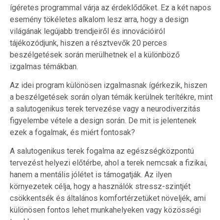
ígéretes programmal várja az érdeklődőket. Ez a két napos
esemény tökéletes alkalom lesz arra, hogy a design
világának legújabb trendjeiről és innovációiról
tájékozódjunk, hiszen a résztvevők 20 perces
beszélgetések során merülhetnek el a különböző
izgalmas témákban.
Az idei program különösen izgalmasnak ígérkezik, hiszen
a beszélgetések során olyan témák kerülnek terítékre, mint
a salutogenikus terek tervezése vagy a neurodiverzitás
figyelembe vétele a design során. De mit is jelentenek
ezek a fogalmak, és miért fontosak?
A salutogenikus terek fogalma az egészségközpontú
tervezést helyezi előtérbe, ahol a terek nemcsak a fizikai,
hanem a mentális jólétet is támogatják. Az ilyen
környezetek célja, hogy a használók stressz-szintjét
csökkentsék és általános komfortérzetüket növeljék, ami
különösen fontos lehet munkahelyeken vagy közösségi