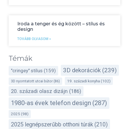
Iroda a tenger és ég között – stílus és
design
TOVÁBB OLVASOM »
Témák
3D dekorációk
(239)
"cringey" stílus
(159)
19. századi konyha
(102)
3D nyomtatott utcai bútor
(86)
20. századi olasz dizájn
(186)
1980-as évek telefon design
(287)
2025
(98)
2025 legnépszerűbb otthoni túrák
(210)