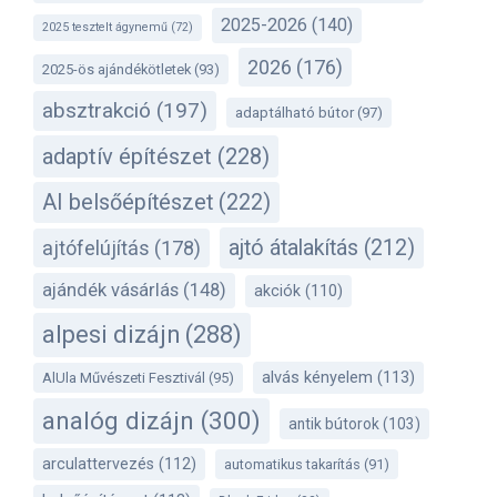
2025-2026
(140)
2025 tesztelt ágynemű
(72)
2026
(176)
2025-ös ajándékötletek
(93)
absztrakció
(197)
adaptálható bútor
(97)
adaptív építészet
(228)
AI belsőépítészet
(222)
ajtó átalakítás
(212)
ajtófelújítás
(178)
ajándék vásárlás
(148)
akciók
(110)
alpesi dizájn
(288)
alvás kényelem
(113)
AlUla Művészeti Fesztivál
(95)
analóg dizájn
(300)
antik bútorok
(103)
arculattervezés
(112)
automatikus takarítás
(91)