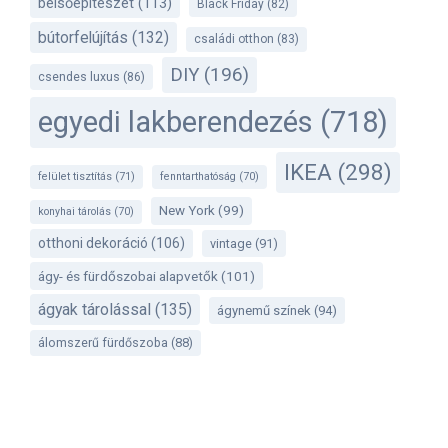
belsőépítészet
(113)
Black Friday
(82)
bútorfelújítás
(132)
családi otthon
(83)
DIY
(196)
csendes luxus
(86)
egyedi lakberendezés
(718)
IKEA
(298)
felület tisztítás
(71)
fenntarthatóság
(70)
New York
(99)
konyhai tárolás
(70)
otthoni dekoráció
(106)
vintage
(91)
ágy- és fürdőszobai alapvetők
(101)
ágyak tárolással
(135)
ágynemű színek
(94)
álomszerű fürdőszoba
(88)