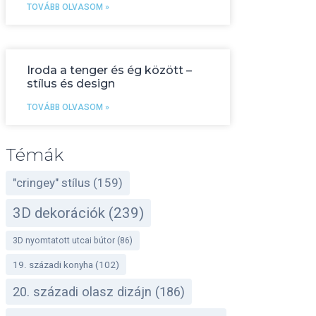
TOVÁBB OLVASOM »
Iroda a tenger és ég között –
stílus és design
TOVÁBB OLVASOM »
Témák
"cringey" stílus
(159)
3D dekorációk
(239)
3D nyomtatott utcai bútor
(86)
19. századi konyha
(102)
20. századi olasz dizájn
(186)