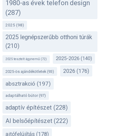
1980-as évek telefon design
(287)
2025
(98)
2025 legnépszerűbb otthoni túrák
(210)
2025-2026
(140)
2025 tesztelt ágynemű
(72)
2026
(176)
2025-ös ajándékötletek
(93)
absztrakció
(197)
adaptálható bútor
(97)
adaptív építészet
(228)
AI belsőépítészet
(222)
ajtófelújítás
(178)