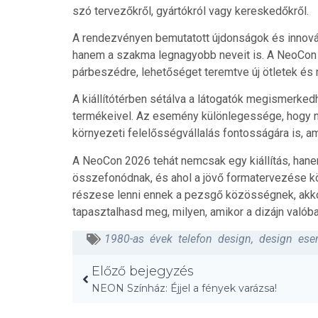
szó tervezőkről, gyártókról vagy kereskedőkről.
A rendezvényen bemutatott újdonságok és innov
hanem a szakma legnagyobb neveit is. A NeoCon p
párbeszédre, lehetőséget teremtve új ötletek és
A kiállítótérben sétálva a látogatók megismerkedh
termékeivel. Az esemény különlegessége, hogy ne
környezeti felelősségvállalás fontosságára is, am
A NeoCon 2026 tehát nemcsak egy kiállítás, hanem 
összefonódnak, és ahol a jövő formatervezése kör
részese lenni ennek a pezsgő közösségnek, akko
tapasztalhasd meg, milyen, amikor a dizájn valóba
1980-as évek telefon design
,
design es
Előző bejegyzés
NEON Színház: Éjjel a fények varázsa!