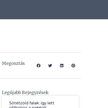
Megosztás
Legújabb Bejegyzések
Sötétzöld falak: így lett
otthonos a nappali