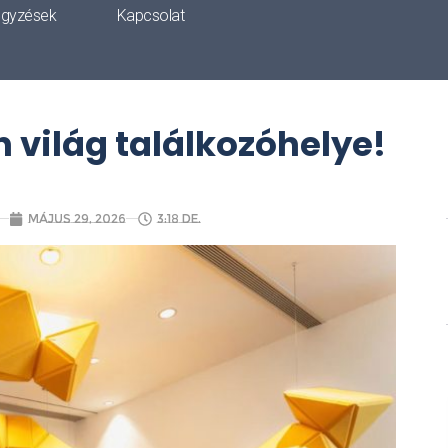
egyzések
Kapcsolat
 világ találkozóhelye!
május 29, 2026
3:18 de.