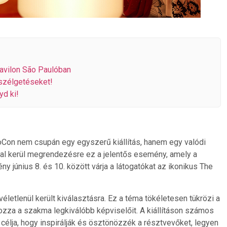
avilon São Paulóban
szélgetéseket!
yd ki!
oCon nem csupán egy egyszerű kiállítás, hanem egy valódi
l kerül megrendezésre ez a jelentős esemény, amely a
ny június 8. és 10. között várja a látogatókat az ikonikus The
 véletlenül került kiválasztásra. Ez a téma tökéletesen tükrözi a
zza a szakma legkiválóbb képviselőit. A kiállításon számos
lja, hogy inspirálják és ösztönözzék a résztvevőket, legyen