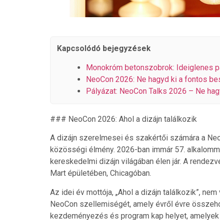
Kapcsolódó bejegyzések
Monokróm betonszobrok: Ideiglenes p
NeoCon 2026: Ne hagyd ki a fontos be
Pályázat: NeoCon Talks 2026 – Ne hag
### NeoCon 2026: Ahol a dizájn találkozik
A dizájn szerelmesei és szakértői számára a Ne
közösségi élmény. 2026-ban immár 57. alkalomma
kereskedelmi dizájn világában élen jár. A rendezvé
Mart épületében, Chicagóban.
Az idei év mottója, „Ahol a dizájn találkozik”, nem
NeoCon szellemiségét, amely évről évre összeho
kezdeményezés és program kap helyet, amelyek cé