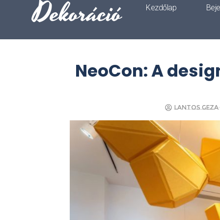
Dekoráció
Kezdőlap
Bej
NeoCon: A design
Lantos Geza