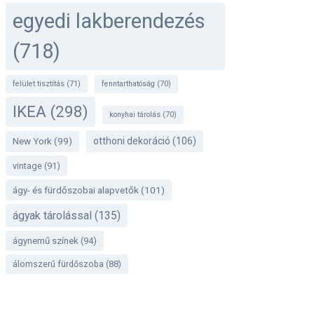
egyedi lakberendezés
(718)
felület tisztítás
(71)
fenntarthatóság
(70)
IKEA
(298)
konyhai tárolás
(70)
otthoni dekoráció
(106)
New York
(99)
vintage
(91)
ágy- és fürdőszobai alapvetők
(101)
ágyak tárolással
(135)
ágynemű színek
(94)
álomszerű fürdőszoba
(88)