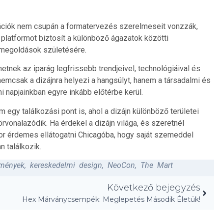
ációk nem csupán a formatervezés szerelmeseit vonzzák,
latformot biztosít a különböző ágazatok közötti
 megoldások születésére.
etnek az iparág legfrissebb trendjeivel, technológiáival és
mcsak a dizájnra helyezi a hangsúlyt, hanem a társadalmi és
i napjainkban egyre inkább előtérbe kerül.
egy találkozási pont is, ahol a dizájn különböző területei
vonalazódik. Ha érdekel a dizájn világa, és szeretnél
r érdemes ellátogatni Chicagóba, hogy saját szemeddel
n találkozik.
emények
,
kereskedelmi design
,
NeoCon
,
The Mart
Következő bejegyzés
Hex Márványcsempék: Meglepetés Második Életük!