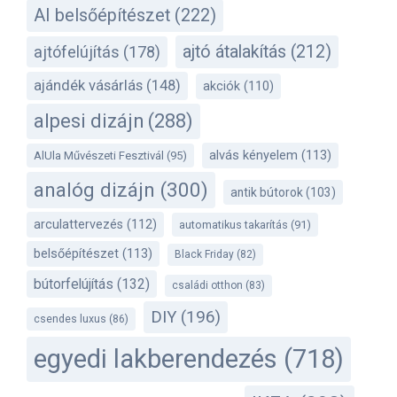
AI belsőépítészet
(222)
ajtó átalakítás
(212)
ajtófelújítás
(178)
ajándék vásárlás
(148)
akciók
(110)
alpesi dizájn
(288)
alvás kényelem
(113)
AlUla Művészeti Fesztivál
(95)
analóg dizájn
(300)
antik bútorok
(103)
arculattervezés
(112)
automatikus takarítás
(91)
belsőépítészet
(113)
Black Friday
(82)
bútorfelújítás
(132)
családi otthon
(83)
DIY
(196)
csendes luxus
(86)
egyedi lakberendezés
(718)