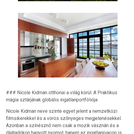
### Nicole Kidman otthonai a világ körül: A Praktikus
mágia sztárjának globális ingatlanportfóliója
Nicole Kidman neve szinte egyet jelent a nemzetközi
filmsikerekkel és a vörös szőnyeges megjelenésekkel.
Azonban a színésznő nem csak a mozik vásznán és a
díjátadókon hagyott nyomot, hanem az ingatlanpiacon is