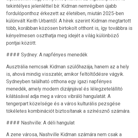
tekintélyes jelenléttel bír. Kidman nemrégiben újabb
fordulóponthoz érkezett az életében, miután 2025-ben
különvált Keith Urbantől. A hírek szerint Kidman megtartott
több, korábban közösen birtokolt otthont is, így továbbra is
kényelmesen oszthatja meg idejét a világ különböző
pontjai között.
#### Sydney: A napfényes menedék
Ausztrália nemcsak Kidman szülőhazája, hanem az a hely
is, ahová mindig visszatér, amikor feltöltődésre vágyik.
Sydneyben található otthona egy igazi napfényes
menedék, amely modern dizájnjával és lélegzetelállító
kilátásával adja meg a város vibráló hangulatát. A
tengerpart közelsége és a város kulturális pezsgése
tökéletes kombinációt biztosítanak a színésznő számára.
#### Nashville: A déli hangulat
A zene városa, Nashville Kidman számára nem csak a