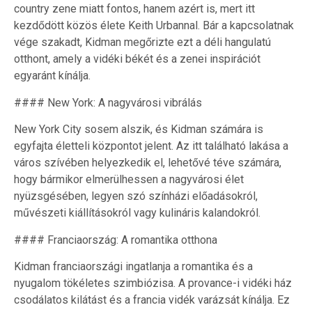
country zene miatt fontos, hanem azért is, mert itt
kezdődött közös élete Keith Urbannal. Bár a kapcsolatnak
vége szakadt, Kidman megőrizte ezt a déli hangulatú
otthont, amely a vidéki békét és a zenei inspirációt
egyaránt kínálja.
#### New York: A nagyvárosi vibrálás
New York City sosem alszik, és Kidman számára is
egyfajta életteli központot jelent. Az itt található lakása a
város szívében helyezkedik el, lehetővé téve számára,
hogy bármikor elmerülhessen a nagyvárosi élet
nyüzsgésében, legyen szó színházi előadásokról,
művészeti kiállításokról vagy kulináris kalandokról.
#### Franciaország: A romantika otthona
Kidman franciaországi ingatlanja a romantika és a
nyugalom tökéletes szimbiózisa. A provance-i vidéki ház
csodálatos kilátást és a francia vidék varázsát kínálja. Ez