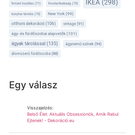
IKEA
(298)
felület tisztítás
(71)
fenntarthatóság
(70)
New York
(99)
konyhai tárolás
(70)
otthoni dekoráció
(106)
vintage
(91)
ágy- és fürdőszobai alapvetők
(101)
ágyak tárolással
(135)
ágynemű színek
(94)
álomszerű fürdőszoba
(88)
Egy válasz
Visszajelzés:
Belső Élet: Aktuális Obsessionök, Amik Rabul
Ejtenek! - Dekoráció.eu