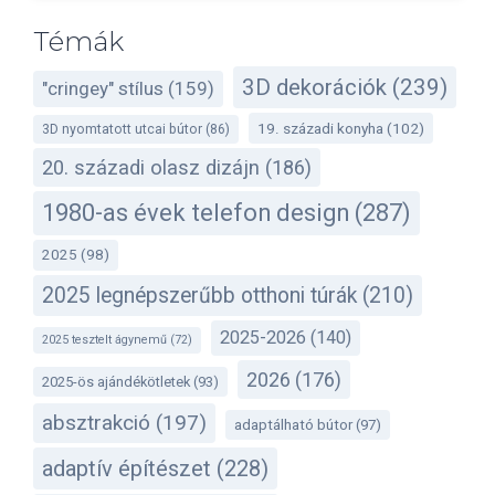
Témák
3D dekorációk
(239)
"cringey" stílus
(159)
19. századi konyha
(102)
3D nyomtatott utcai bútor
(86)
20. századi olasz dizájn
(186)
1980-as évek telefon design
(287)
2025
(98)
2025 legnépszerűbb otthoni túrák
(210)
2025-2026
(140)
2025 tesztelt ágynemű
(72)
2026
(176)
2025-ös ajándékötletek
(93)
absztrakció
(197)
adaptálható bútor
(97)
adaptív építészet
(228)