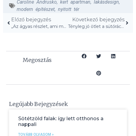
Caroline Andrusko
,
kert apartman
,
lakásdesign
,
modern építészet
,
nyitott tér
Előző bejegyzés
Következő bejegyzés
„Az ágyas részlet, ami mélységet ad bútorok nélkül!”
Tényleg jó ötlet a sütőrácsok kádban való tisztítása?
Megosztás
Legújabb Bejegyzések
Sötétzöld falak: így lett otthonos a
nappali
TOVÁBB OLVASOM »