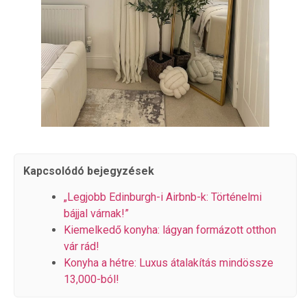
Kapcsolódó bejegyzések
„Legjobb Edinburgh-i Airbnb-k: Történelmi
bájjal várnak!”
Kiemelkedő konyha: lágyan formázott otthon
vár rád!
Konyha a hétre: Luxus átalakítás mindössze
13,000-ból!