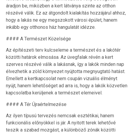
áradjon be, miközben a kert látványa szinte az otthon
részévé válik. Ez az átgondolt kialakítás hozzájárul ahhoz,
hogy a lakás ne egy megszokott városi épület, hanem
inkább egy otthonos ház hangulatát idézze.
#### A Természet Közelsége
Az építészeti terv kulcseleme a természet és a lakótér
közötti határok elmosása. Az üvegfalak révén a kert
szerves részévé válik a lakásnak, így a lakók minden nap
élvezhetik a zöld környezet nyújtotta megnyugtató hatást.
Emellett a kertkapcsolat nem csupán vizuális élményt
nyújt, hanem lehetőséget ad arra is, hogy a lakók közvetlen
kapcsolatba kerüljenek a természet elemeivel.
#### A Tér Újraértelmezése
Az ilyen típusú tervezés nemcsak esztétikai, hanem
funkcionális előnyökkel is jár. A nyitott terek lehetővé
teszik a szabad mozgást, a különböző zónák közötti