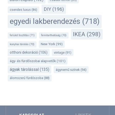
családi otthon
(83)
DIY
(196)
csendes luxus
(86)
egyedi lakberendezés
(718)
IKEA
(298)
felület tisztítás
(71)
fenntarthatóság
(70)
New York
(99)
konyhai tárolás
(70)
otthoni dekoráció
(106)
vintage
(91)
ágy- és fürdőszobai alapvetők
(101)
ágyak tárolással
(135)
ágynemű színek
(94)
álomszerű fürdőszoba
(88)