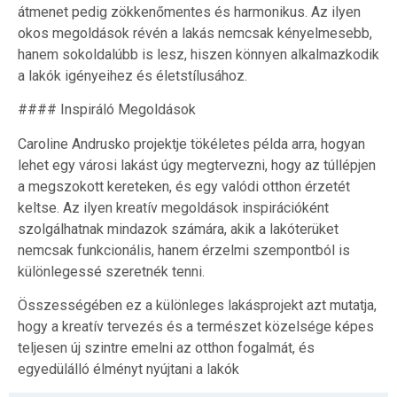
átmenet pedig zökkenőmentes és harmonikus. Az ilyen
okos megoldások révén a lakás nemcsak kényelmesebb,
hanem sokoldalúbb is lesz, hiszen könnyen alkalmazkodik
a lakók igényeihez és életstílusához.
#### Inspiráló Megoldások
Caroline Andrusko projektje tökéletes példa arra, hogyan
lehet egy városi lakást úgy megtervezni, hogy az túllépjen
a megszokott kereteken, és egy valódi otthon érzetét
keltse. Az ilyen kreatív megoldások inspirációként
szolgálhatnak mindazok számára, akik a lakóterüket
nemcsak funkcionális, hanem érzelmi szempontból is
különlegessé szeretnék tenni.
Összességében ez a különleges lakásprojekt azt mutatja,
hogy a kreatív tervezés és a természet közelsége képes
teljesen új szintre emelni az otthon fogalmát, és
egyedülálló élményt nyújtani a lakók