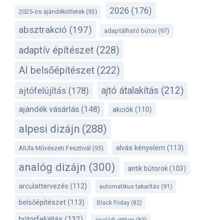
2026
(176)
2025-ös ajándékötletek
(93)
absztrakció
(197)
adaptálható bútor
(97)
adaptív építészet
(228)
AI belsőépítészet
(222)
ajtó átalakítás
(212)
ajtófelújítás
(178)
ajándék vásárlás
(148)
akciók
(110)
alpesi dizájn
(288)
alvás kényelem
(113)
AlUla Művészeti Fesztivál
(95)
analóg dizájn
(300)
antik bútorok
(103)
arculattervezés
(112)
automatikus takarítás
(91)
belsőépítészet
(113)
Black Friday
(82)
bútorfelújítás
(132)