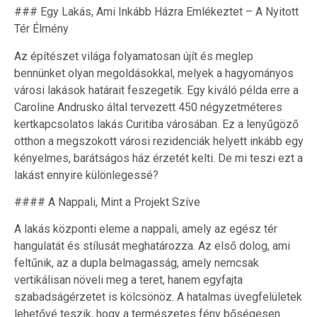
### Egy Lakás, Ami Inkább Házra Emlékeztet – A Nyitott
Tér Élmény
Az építészet világa folyamatosan újít és meglep
bennünket olyan megoldásokkal, melyek a hagyományos
városi lakások határait feszegetik. Egy kiváló példa erre a
Caroline Andrusko által tervezett 450 négyzetméteres
kertkapcsolatos lakás Curitiba városában. Ez a lenyűgöző
otthon a megszokott városi rezidenciák helyett inkább egy
kényelmes, barátságos ház érzetét kelti. De mi teszi ezt a
lakást ennyire különlegessé?
#### A Nappali, Mint a Projekt Szíve
A lakás központi eleme a nappali, amely az egész tér
hangulatát és stílusát meghatározza. Az első dolog, ami
feltűnik, az a dupla belmagasság, amely nemcsak
vertikálisan növeli meg a teret, hanem egyfajta
szabadságérzetet is kölcsönöz. A hatalmas üvegfelületek
lehetővé teszik, hogy a természetes fény bőségesen