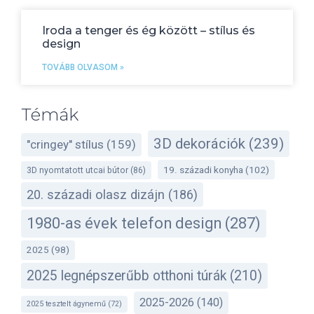
Iroda a tenger és ég között – stílus és
design
TOVÁBB OLVASOM »
Témák
3D dekorációk
(239)
"cringey" stílus
(159)
19. századi konyha
(102)
3D nyomtatott utcai bútor
(86)
20. századi olasz dizájn
(186)
1980-as évek telefon design
(287)
2025
(98)
2025 legnépszerűbb otthoni túrák
(210)
2025-2026
(140)
2025 tesztelt ágynemű
(72)